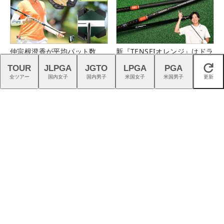
仲宗根澄香が平均パット数
新『TENSEIオレンジ』はドラ
『TRTL』で6人抜き！
イバーシャフトの“最適解”
TOUR
JLPGA
JGTO
LPGA
PGA
閉じる
全ツアー
国内女子
国内男子
米国女子
米国男子
更新
『G740』アイアンが引き出
スイスの叡智が生んだTPTシ
す“反則級”の寛容性と飛びは
ャフトで、ゴルフを異次元の
本当だった！
世界へ