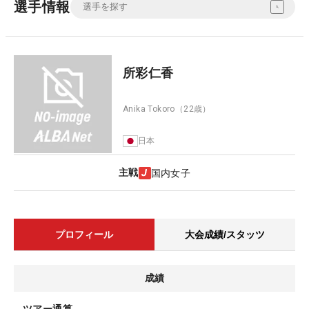
選手情報
所彩仁香
Anika Tokoro
（22歳）
日本
主戦
国内女子
プロフィール
大会成績/スタッツ
成績