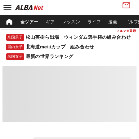
全ツアー
ギア
レッスン
ライフ
漫画
ゴルフ
メルマガ登録
松山英樹ら出場 ウィンダム選手権の組み合わせ
米国男子
北海道meijiカップ 組み合わせ
国内女子
最新の世界ランキング
米国女子