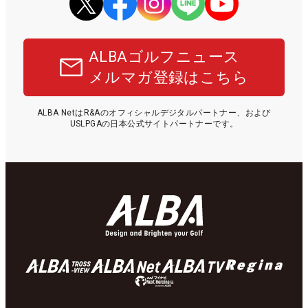
ALBAゴルフニュース
メルマガ登録はこちら
ALBA NetはR&Aのオフィシャルデジタルパートナー、および
USLPGAの日本公式サイトパートナーです。