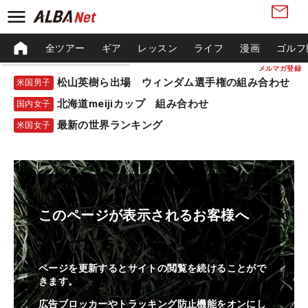
全ツアー
ギア
レッスン
ライフ
漫画
ゴルフ
メルマガ登録
松山英樹ら出場 ウィンダム選手権の組み合わせ
米国男子
北海道meijiカップ 組み合わせ
国内女子
最新の世界ランキング
米国女子
このページが表示されるお客様へ
ページを更新するとサイトの閲覧を続けることがで
きます。
広告ブロッカーやトラッキング防止機能をオンにし