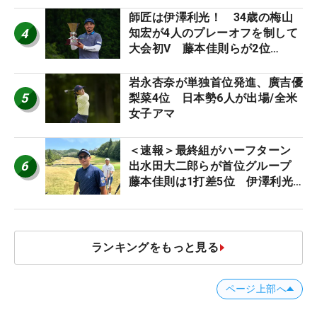
師匠は伊澤利光！ 34歳の梅山
4
知宏が4人のプレーオフを制して
大会初V 藤本佳則らが2位
【MAIN STAGE JOYX OPEN】
岩永杏奈が単独首位発進、廣吉優
5
梨菜4位 日本勢6人が出場/全米
女子アマ
＜速報＞最終組がハーフターン
6
出水田大二郎らが首位グループ
藤本佳則は1打差5位 伊澤利光
は52位タイ【MAIN STAGE
JOYX OPEN】
ランキングをもっと見る
ページ上部へ