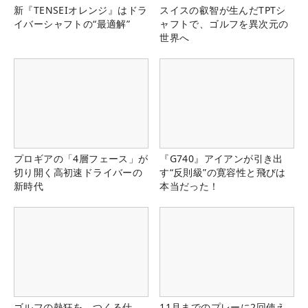
新『TENSEIオレンジ』はドラ
スイスの叡智が生んだTPTシ
イバーシャフトの“最適解”
ャフトで、ゴルフを異次元の
世界へ
プロギアの「4層フェース」が
『G740』アイアンが引き出
切り開く高初速ドライバーの
す“反則級”の寛容性と飛びは
新時代
本当だった！
ゴルフの熱狂を、つくる仕
11月までのプレーに2回使え