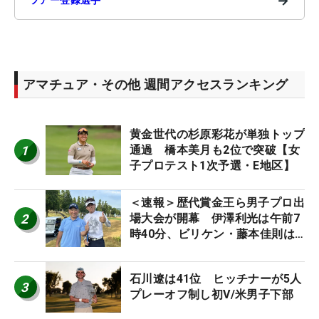
→
アマチュア・その他 週間アクセスランキング
黄金世代の杉原彩花が単独トップ
1
通過 橋本美月も2位で突破【女
子プロテスト1次予選・E地区】
＜速報＞歴代賞金王ら男子プロ出
2
場大会が開幕 伊澤利光は午前7
時40分、ビリケン・藤本佳則は
午前9時30分にティオフ【MAIN
STAGE JOYX OPEN】
石川遼は41位 ヒッチナーが5人
3
プレーオフ制し初V/米男子下部