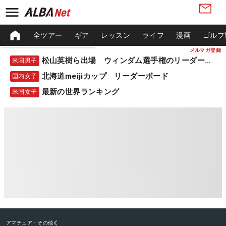
全ツアー
ギア
レッスン
ライフ
漫画
ゴルフ
メルマガ登録
松山英樹ら出場 ウィンダム選手権のリーダーボード
米国男子
北海道meijiカップ リーダーボード
国内女子
最新の世界ランキング
米国女子
アマチュア・その他