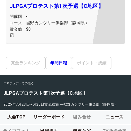
JLPGAプロテスト第1次予選【C地区】
開催国
-
コース
裾野カンツリー俱楽部（静岡県）
賞金総
$0
額
賞金ランキング
年間日程
ポイント・成績
アマチュア・その他
JLPGAプロテスト第1次予選【C地区】
2025年7月23日-7月25日
賞金総額
―
裾野カンツリー俱楽部（静岡県）
大会TOP
リーダーボード
組み合せ
ニュース
ライブフォト
出場選手
概要など
TV放送予定