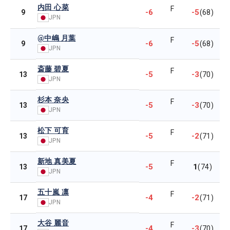
内田 心菜
F
-6
-5
9
(68)
JPN
@中嶋 月葉
F
-6
-5
9
(68)
JPN
斎藤 碧夏
F
-5
-3
13
(70)
JPN
杉本 奈央
F
-5
-3
13
(70)
JPN
松下 可育
F
-5
-2
13
(71)
JPN
新地 真美夏
F
-5
1
13
(74)
JPN
五十嵐 凛
F
-4
-2
17
(71)
JPN
大谷 麗音
F
-4
-3
17
(70)