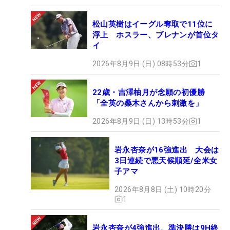
松山英樹はイーグル奪取で11位に
浮上 ホスラー、ブレナンが首位タ
イ
2026年8月9日 (日) 08時53分
1
22歳・吉澤柚月が念願の初優勝
「全英の桑木さんから刺激を」
2026年8月9日 (日) 13時53分
1
岩永杏奈が16強進出 大会は
3日連続で悪天候順延/全米女
子アマ
2026年8月8日 (土) 10時20分
1
岩永杏奈が4強進出、準決勝は9H終