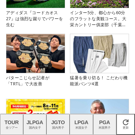
アディダス『コードカオス
インター5分、都心から60分
27』は強烈な蹴りでパワーを
のフラットな美観コース。大
生む
栄カントリー俱楽部（千葉
県）
パターこじらせ記者が
猛暑を乗り切る！ こだわり機
「TRTL」で大改善
能派パンツ4選
TOUR
JLPGA
JGTO
LPGA
PGA
閉じる
全ツアー
国内女子
国内男子
米国女子
米国男子
更新