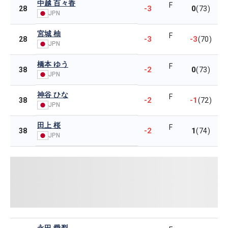
中越 百々香
F
-3
0
28
(73)
JPN
宮城 柚
F
-3
-3
28
(70)
JPN
橋本 ゆう
F
-2
0
38
(73)
JPN
神谷 ひな
F
-2
-1
38
(72)
JPN
田上 桜
F
-2
1
38
(74)
JPN