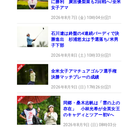
に勝利 廣吉優梨菜も2回戦へ/全米
女子アマ
2026年8月7日 (金) 10時04分
1
石川遼は終盤の4連続バーディで決
勝進出 杉浦悠太は予選落ち/米男
子下部
2026年8月8日 (土) 10時33分
1
全米女子アマチュアゴルフ選手権
決勝マッチプレーの成績
2026年8月9日 (日) 17時26分
1
同郷・桑木志帆は「雲の上の
存在」 小林光希が全英女王
のキャディとツアー初Vへ
2026年8月9日 (日) 08時03分