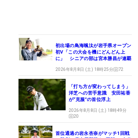
初出場の鳥海颯汰が岩手県オープン
初V「この大会を機にどんどん上
に」 シニアの部は宮本勝昌が連覇
2026年8月8日 (土) 18時25分
72
「打ち方が変わってしまう」
洋芝への苦手意識 安田祐香
が“克服”の首位浮上
2026年8月8日 (土) 18時49分
20
首位通過の岩永杏奈がマッチ1回戦