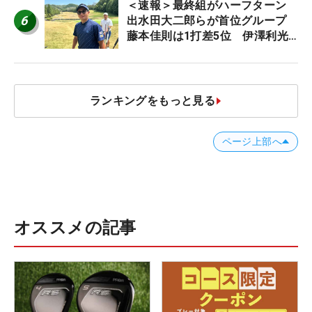
＜速報＞最終組がハーフターン
6
出水田大二郎らが首位グループ
藤本佳則は1打差5位 伊澤利光
は52位タイ【MAIN STAGE
JOYX OPEN】
ランキングをもっと見る
ページ上部へ
オススメの記事