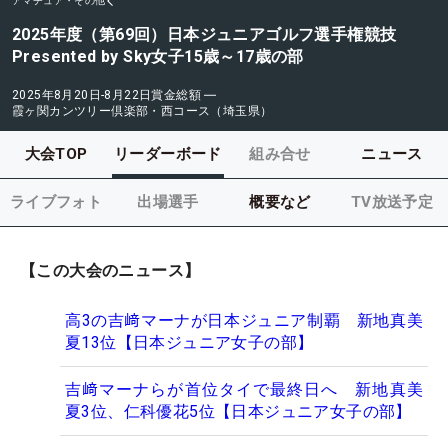
アマチュア・その他
2025年度（第69回）日本ジュニアゴルフ選手権競技
Presented by Sky女子15歳～17歳の部
2025年8月20日-8月22日
賞金総額
―
霞ヶ関カンツリー倶楽部・西コース（埼玉県）
大会TOP
リーダーボード
組み合せ
ニュース
ライブフォト
出場選手
概要など
TV放送予定
【この大会のニュース】
高3の吉﨑マーナが日本ジュニア制覇 新地真美
夏13位【日本ジュニア女子の部】
吉﨑マーナらが首位タイで最終日へ 新地真美
夏3位、仁科優花5位【日本ジュニア女子の部】