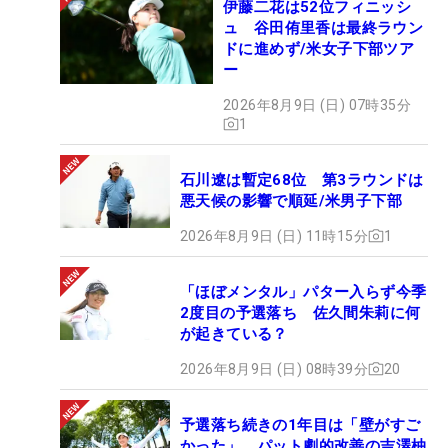
伊藤二花は52位フィニッシ
ュ 谷田侑里香は最終ラウン
ドに進めず/米女子下部ツア
ー
2026年8月9日 (日) 07時35分
1
石川遼は暫定68位 第3ラウンドは
悪天候の影響で順延/米男子下部
2026年8月9日 (日) 11時15分
1
「ほぼメンタル」パター入らず今季
2度目の予選落ち 佐久間朱莉に何
が起きている？
2026年8月9日 (日) 08時39分
20
予選落ち続きの1年目は「壁がすご
かった」 パット劇的改善の吉澤柚