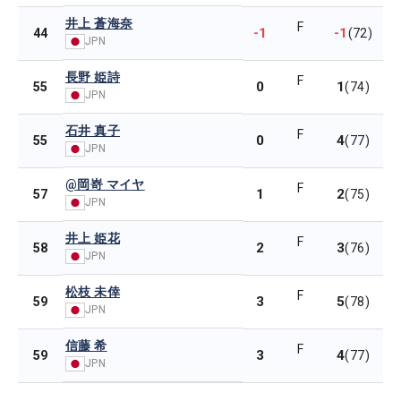
井上 蒼海奈
F
-1
-1
44
(72)
JPN
長野 姫詩
F
0
1
55
(74)
JPN
石井 真子
F
0
4
55
(77)
JPN
@岡嵜 マイヤ
F
1
2
57
(75)
JPN
井上 姫花
F
2
3
58
(76)
JPN
松枝 未倖
F
3
5
59
(78)
JPN
信藤 希
F
3
4
59
(77)
JPN