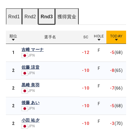
Rnd1
Rnd2
Rnd3
獲得賞金
順位
HOLE
TODAY
選手名
SC
吉﨑 マーナ
F
-12
-5
1
(68)
JPN
佐藤 涼音
F
-10
-8
2
(65)
JPN
黒﨑 美羽
F
-10
-7
2
(66)
JPN
後藤 あい
F
-10
-5
2
(68)
JPN
小田 祐夕
F
-10
-3
2
(70)
JPN