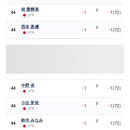
林 愛輝美
F
-1
-1
44
(72)
JPN
西本 真優
F
-1
-1
44
(72)
JPN
中野 杏
F
-1
-1
44
(72)
JPN
小出 芽依
F
-1
-1
44
(72)
JPN
鈴木 みなみ
F
-1
-1
44
(72)
JPN