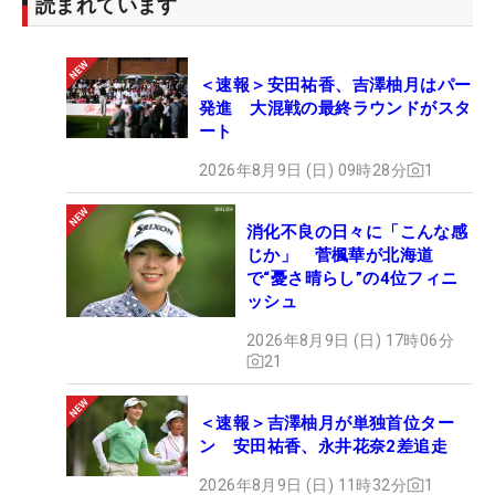
読まれています
＜速報＞安田祐香、吉澤柚月はパー
発進 大混戦の最終ラウンドがスタ
ート
2026年8月9日 (日) 09時28分
1
消化不良の日々に「こんな感
じか」 菅楓華が北海道
で“憂さ晴らし”の4位フィニ
ッシュ
2026年8月9日 (日) 17時06分
21
＜速報＞吉澤柚月が単独首位ター
ン 安田祐香、永井花奈2差追走
2026年8月9日 (日) 11時32分
1