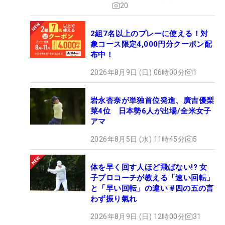
20
2組7名以上のプレーに使える！対
象コース限定4,000円分クーポン配
布中！
2026年8月9日 (日) 06時00分
1
岩永杏奈が単独首位発進、廣吉優梨
菜4位 日本勢6人が出場/全米女子
アマ
2026年8月5日 (水) 11時45分
5
体を早く回す人ほど飛ばない!? 女
子プロコーチが教える「速い回転」
と「早い回転」の違い #四の五の言
わず振り氣れ
2026年8月9日 (日) 12時00分
31