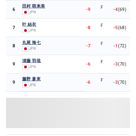
田村 萌来美
F
-9
-4
6
(69)
JPN
叶 結衣
F
-8
-5
7
(68)
JPN
丸尾 海七
F
-7
-1
8
(72)
JPN
清藤 羽琉
F
-6
-3
9
(70)
JPN
藤野 蒼來
F
-6
-3
9
(70)
JPN