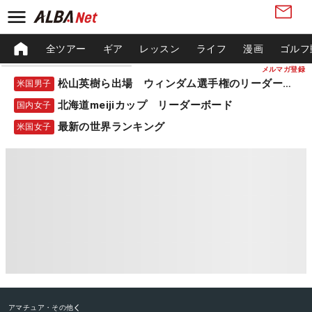
全ツアー
ギア
レッスン
ライフ
漫画
ゴルフ
メルマガ登録
松山英樹ら出場 ウィンダム選手権のリーダーボード
米国男子
北海道meijiカップ リーダーボード
国内女子
最新の世界ランキング
米国女子
アマチュア・その他