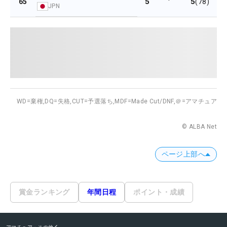
5
5
65
(78)
JPN
WD=棄権,
DQ=失格,
CUT=予選落ち,
MDF=Made Cut/DNF,
＠=アマチュア
© ALBA Net
ページ上部へ
賞金ランキング
年間日程
ポイント・成績