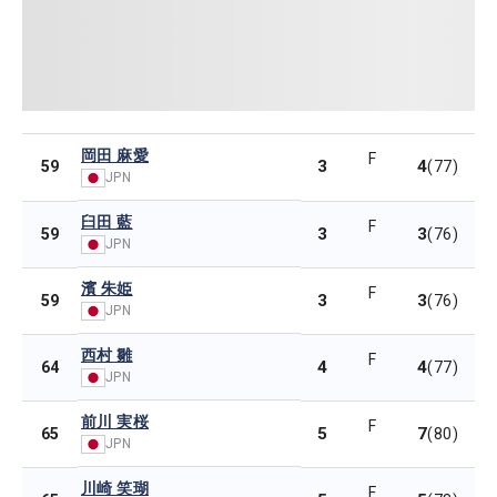
岡田 麻愛
F
3
4
59
(77)
JPN
臼田 藍
F
3
3
59
(76)
JPN
濱 朱姫
F
3
3
59
(76)
JPN
西村 雛
F
4
4
64
(77)
JPN
前川 実桜
F
5
7
65
(80)
JPN
川崎 笑瑚
F