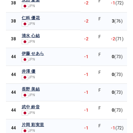
永田 愛梨
F
-2
-1
38
(72)
JPN
仁科 優花
F
-2
3
38
(76)
JPN
清水 心結
F
-2
-2
38
(71)
JPN
伊藤 せあら
F
-1
0
44
(73)
JPN
井澤 優
F
-1
0
44
(73)
JPN
長野 美結
F
-1
0
44
(73)
JPN
武中 鈴音
F
-1
0
44
(73)
JPN
片岡 彩実里
F
-1
-1
44
(72)
JPN