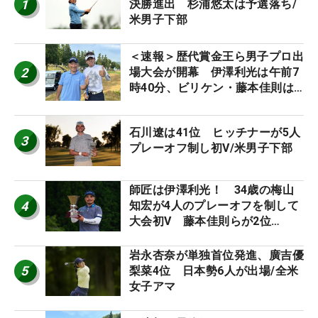
1
決勝進出 杉浦悠太は予選落ち/
米男子下部
＜速報＞歴代賞金王ら男子プロ出
2
場大会が開幕 伊澤利光は午前7
時40分、ビリケン・藤本佳則は
午前9時30分にティオフ【MAIN
STAGE JOYX OPEN】
石川遼は41位 ヒッチナーが5人
3
プレーオフ制し初V/米男子下部
師匠は伊澤利光！ 34歳の梅山
4
知宏が4人のプレーオフを制して
大会初V 藤本佳則らが2位
【MAIN STAGE JOYX OPEN】
岩永杏奈が単独首位発進、廣吉優
5
梨菜4位 日本勢6人が出場/全米
女子アマ