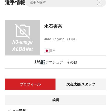
選手情報
永石杏奈
Anna Nagaishi
（19歳）
日本
主戦
アマチュア・その他
プロフィール
大会成績/スタッツ
成績