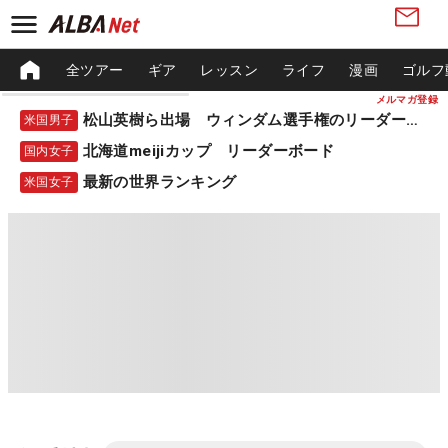
全ツアー
ギア
レッスン
ライフ
漫画
ゴルフ
メルマガ登録
松山英樹ら出場 ウィンダム選手権のリーダーボード
米国男子
北海道meijiカップ リーダーボード
国内女子
最新の世界ランキング
米国女子