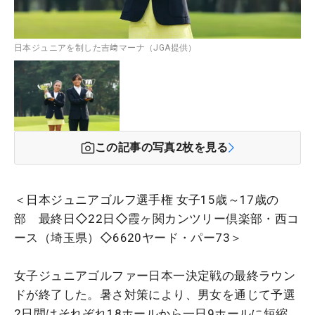
日本ジュニアを制した吉﨑マーナ（JGA提供）
この記事の写真
2
枚を見る
＜日本ジュニアゴルフ選手権 女子15歳～17歳の
部 最終日◇22日◇霞ヶ関カンツリー倶楽部・西コ
ース（埼玉県）◇6620ヤード・パー73＞
女子ジュニアゴルファー日本一決定戦の最終ラウン
ドが終了した。暑さ対策により、男女を通じて予選
2日間はそれぞれ18ホールから一日9ホールに短縮。