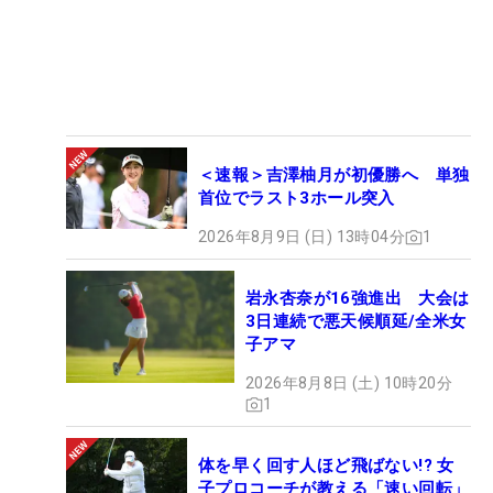
＜速報＞吉澤柚月が初優勝へ 単独
首位でラスト3ホール突入
2026年8月9日 (日) 13時04分
1
岩永杏奈が16強進出 大会は
3日連続で悪天候順延/全米女
子アマ
2026年8月8日 (土) 10時20分
1
体を早く回す人ほど飛ばない!? 女
子プロコーチが教える「速い回転」