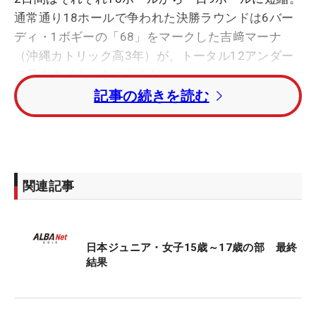
通常通り18ホールで争われた決勝ラウンドは6バー
ディ・1ボギーの「68」をマークした吉﨑マーナ
（沖縄カトリック高3年）が、トータル12アンダー
で日本タイトルをつかんだ。
記事の続きを読む
トータル10アンダー・2位タイには後藤あい（松蔭
高2年）、小田祐夕（長門髙1年）、黒崎美羽（ECC
学園高3年）。トータル9アンダー・6位に田村萌来
美（ルネサンス高3年）が入った。
関連記事
JGAナショナルチームの新地真美夏（共立女子第二
高3年）はトータル5アンダー・13位タイ。昨年覇者
日本ジュニア・女子15歳～17歳の部 最終
の長澤愛羅（ルネサンス高3年）はトータル3アンダ
結果
ー・28位タイで3日間を終えた。
12歳～14歳の部では、岩永杏奈の妹・梨花（りん