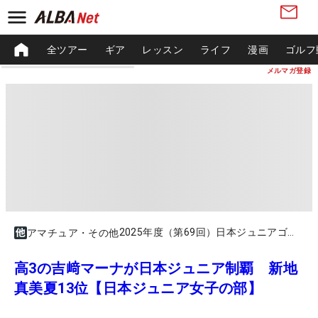
全ツアー
ギア
レッスン
ライフ
漫画
ゴルフ
メルマガ登録
2025年度（第69回）日本ジュニアゴルフ選手権競技Presented by Sky女子15歳～17歳の部
アマチュア・その他
高3の吉﨑マーナが日本ジュニア制覇 新地
真美夏13位【日本ジュニア女子の部】