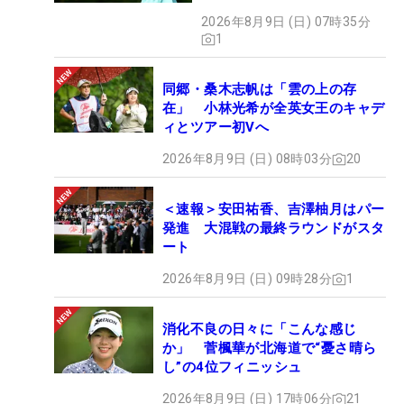
2026年8月9日 (日) 07時35分
1
同郷・桑木志帆は「雲の上の存
在」 小林光希が全英女王のキャデ
ィとツアー初Vへ
2026年8月9日 (日) 08時03分
20
＜速報＞安田祐香、吉澤柚月はパー
発進 大混戦の最終ラウンドがスタ
ート
2026年8月9日 (日) 09時28分
1
消化不良の日々に「こんな感じ
か」 菅楓華が北海道で“憂さ晴ら
し”の4位フィニッシュ
2026年8月9日 (日) 17時06分
21