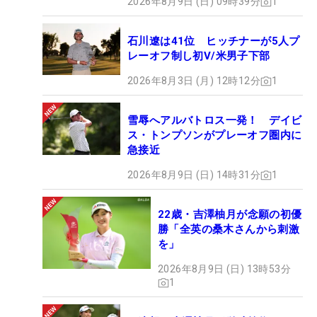
2026年8月9日 (日) 09時39分
1
石川遼は41位 ヒッチナーが5人プ
レーオフ制し初V/米男子下部
2026年8月3日 (月) 12時12分
1
雪辱へアルバトロス一発！ デイビ
ス・トンプソンがプレーオフ圏内に
急接近
2026年8月9日 (日) 14時31分
1
22歳・吉澤柚月が念願の初優
勝「全英の桑木さんから刺激
を」
2026年8月9日 (日) 13時53分
1