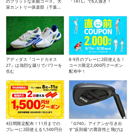
のフラットな美観コース。大
『TRTL』で6人抜き！
栄カントリー俱楽部（千葉
県）
アディダス『コードカオス
8-9月のプレーに2回使える！
27』は強烈な蹴りでパワーを
コース限定2,000円クーポン
生む
配布中！
4日間限定配布！11月までの
『G740』アイアンが引き出
プレーに2回使える1,500円分
す“反則級”の寛容性と飛びは