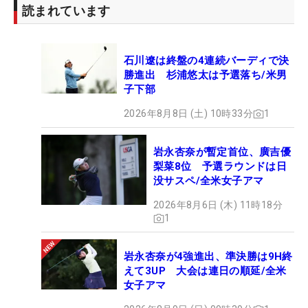
読まれています
石川遼は終盤の4連続バーディで決
勝進出 杉浦悠太は予選落ち/米男
子下部
2026年8月8日 (土) 10時33分
1
岩永杏奈が暫定首位、廣吉優
梨菜8位 予選ラウンドは日
没サスペ/全米女子アマ
2026年8月6日 (木) 11時18分
1
岩永杏奈が4強進出、準決勝は9H終
えて3UP 大会は連日の順延/全米
女子アマ