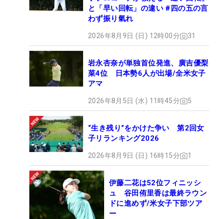
と「早い回転」の違い #四の五の言
わず振り氣れ
2026年8月9日 (日) 12時00分
31
岩永杏奈が単独首位発進、廣吉優梨
菜4位 日本勢6人が出場/全米女子
アマ
2026年8月5日 (水) 11時45分
5
“生き残り”をかけた争い 第2回女
子リランキング2026
2026年8月9日 (日) 16時15分
1
伊藤二花は52位フィニッシ
ュ 谷田侑里香は最終ラウン
ドに進めず/米女子下部ツア
ー