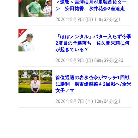
＜速報＞吉澤柚月が単独首位ター
ン 安田祐香、永井花奈2差追走
2026年8月9日 (日) 11時32分
1
「ほぼメンタル」パター入らず今季
2度目の予選落ち 佐久間朱莉に何
が起きている？
2026年8月9日 (日) 08時39分
20
首位通過の岩永杏奈がマッチ1回戦
に勝利 廣吉優梨菜も2回戦へ/全米
女子アマ
2026年8月7日 (金) 10時04分
1