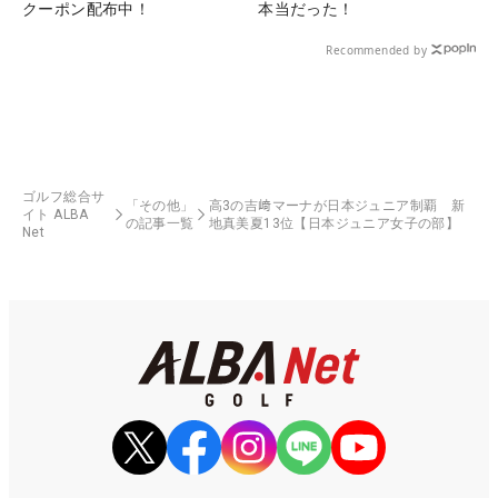
クーポン配布中！
本当だった！
Recommended by
ゴルフ総合サ
「その他」
高3の吉﨑マーナが日本ジュニア制覇 新
イト ALBA
の記事一覧
地真美夏13位【日本ジュニア女子の部】
Net