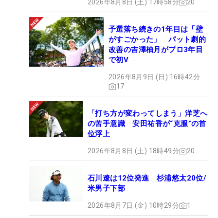
2026年8月8日 (土) 17時58分
20
予選落ち続きの1年目は「壁
がすごかった」 パット劇的
改善の吉澤柚月がプロ3年目
で初V
2026年8月9日 (日) 16時42分
17
「打ち方が変わってしまう」洋芝へ
の苦手意識 安田祐香が“克服”の首
位浮上
2026年8月8日 (土) 18時49分
20
石川遼は12位発進 杉浦悠太20位/
米男子下部
2026年8月7日 (金) 10時29分
1