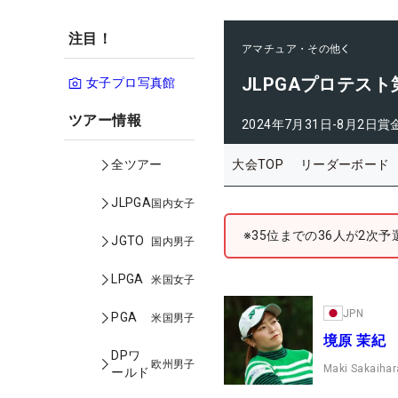
注目！
アマチュア・その他
JLPGAプロテス
女子プロ写真館
ツアー情報
2024年7月31日-8月2日
賞
大会TOP
リーダーボード
全ツアー
JLPGA
国内女子
※35位までの36人が2次予
JGTO
国内男子
LPGA
米国女子
JPN
PGA
米国男子
境原 茉紀
DPワ
欧州男子
Maki Sakaihar
ールド