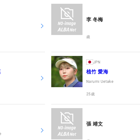
李 冬梅
歳
JPN
菜
植竹 愛海
Narumi Uetake
25
歳
張 靖文
e