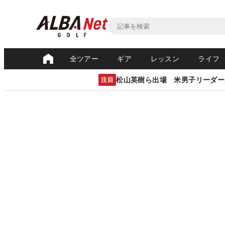
全ツアー
ギア
レッスン
ライフ
松山英樹ら出場 米男子リーダー
注目