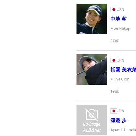
JPN
中地 萌
Moe Nakaji
27
歳
JPN
祗園 美衣
Miina Gion
19
歳
JPN
濵邉 歩
Ayumi Hamab