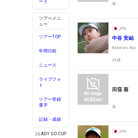
ード
歳
ツアーメニ
ュー
JPN
ツアーTOP
中谷 安結
Nakatani Ayu
年間日程
29
歳
ニュース
ライブフォ
ト
田窪 葵
ツアー登録
選手
歳
記録・成績
JPN
LADY GO CUP