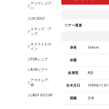
アジアンツア
ー
LIV GOLF
ツアー通算
ステップ・ア
ップ
ネクストヒロ
身長
164cm
イン
PGAシニア
体重
ACNツアー
血液型
A型
アマチュア・
他
生年月日
1999年11月
LADY GO CUP
国籍
日本