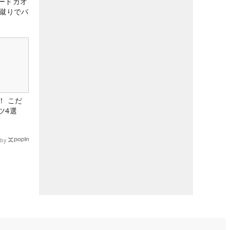
ードカオ
な蹴りでパ
！ こだ
ツ4選
by