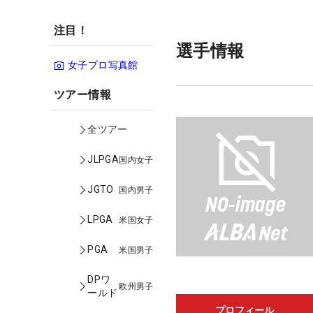
注目！
選手情報
女子プロ写真館
ツアー情報
全ツアー
JLPGA
国内女子
JGTO
国内男子
LPGA
米国女子
PGA
米国男子
DPワ
欧州男子
ールド
プロフィール