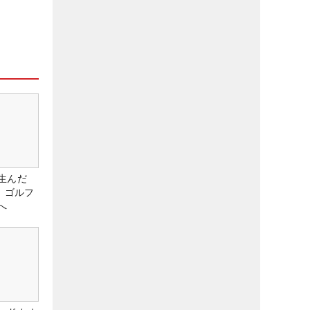
生んだ
、ゴルフ
へ