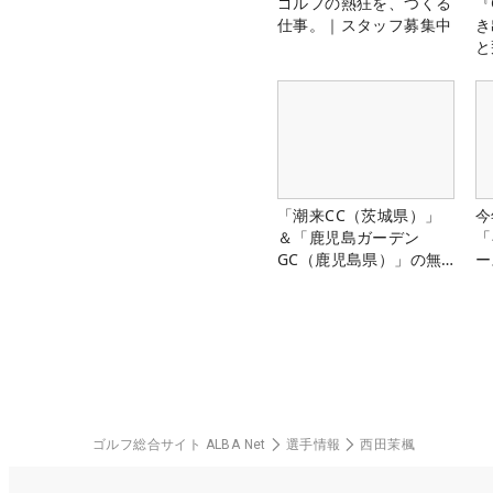
ゴルフの熱狂を、つくる
『
仕事。｜スタッフ募集中
き
と
「潮来CC（茨城県）」
今
＆「鹿児島ガーデン
「
GC（鹿児島県）」の無
ー
料プレー券が当たる！！
ゴルフ総合サイト ALBA Net
選手情報
西田茉楓