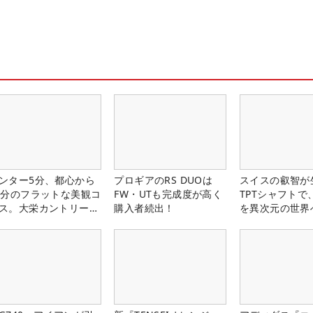
ンター5分、都心から
プロギアのRS DUOは
スイスの叡智が
0分のフラットな美観コ
FW・UTも完成度が高く
TPTシャフトで
ス。大栄カントリー俱
購入者続出！
を異次元の世界
部（千葉県）