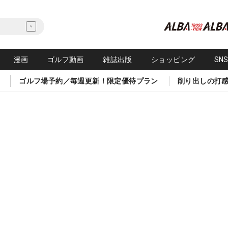
漫画
ゴルフ動画
雑誌出版
ショッピング
SN
ゴルフ場予約／毎週更新！限定優待プラン
削り出しの打