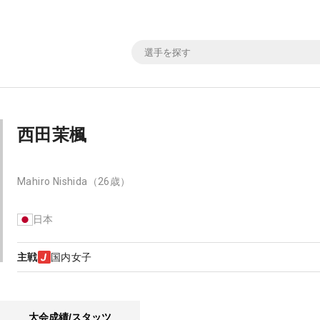
西田茉楓
Mahiro Nishida
（26歳）
日本
主戦
国内女子
大会成績/スタッツ