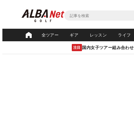
全ツアー
ギア
レッスン
ライフ
国内女子ツアー組み合わせ
注目