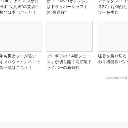
G740』アイアンが引
新『TENSEIオレンジ』
アディダス『コ
出す“反則級”の寛容性
はドライバーシャフト
ス27』は強烈
飛びは本当だった！
の“最適解”
ワーを生む
年も男女プロが強い
プロギアの「4層フェー
猛暑を乗り切る
キャロウェイ」のニュ
ス」が切り開く高初速ド
わり機能派パン
ス一覧はこちら！
ライバーの新時代
Recommended 