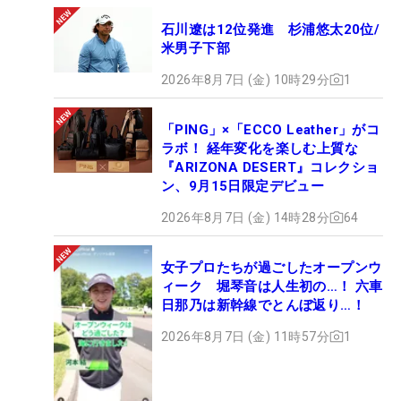
石川遼は12位発進 杉浦悠太20位/
米男子下部
2026年8月7日 (金) 10時29分
1
「PING」×「ECCO Leather」がコ
ラボ！ 経年変化を楽しむ上質な
『ARIZONA DESERT』コレクショ
ン、9月15日限定デビュー
2026年8月7日 (金) 14時28分
64
女子プロたちが過ごしたオープンウ
ィーク 堀琴音は人生初の…！ 六車
日那乃は新幹線でとんぼ返り…！
2026年8月7日 (金) 11時57分
1