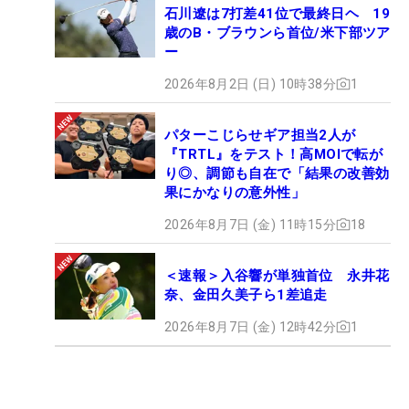
石川遼は7打差41位で最終日ヘ 19
歳のB・ブラウンら首位/米下部ツア
ー
2026年8月2日 (日) 10時38分
1
パターこじらせギア担当2人が
『TRTL』をテスト！高MOIで転が
り◎、調節も自在で「結果の改善効
果にかなりの意外性」
2026年8月7日 (金) 11時15分
18
＜速報＞入谷響が単独首位 永井花
奈、金田久美子ら1差追走
2026年8月7日 (金) 12時42分
1