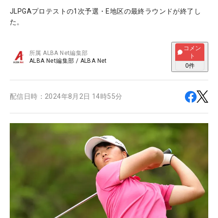
JLPGAプロテストの1次予選・E地区の最終ラウンドが終了し
た。
コメン
所属
ALBA Net編集部
ト
ALBA Net編集部
/
ALBA Net
0
件
配信日時：
2024年8月2日 14時55分