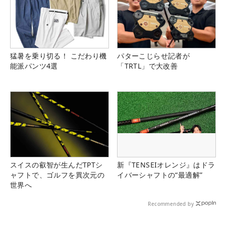
猛暑を乗り切る！ こだわり機
パターこじらせ記者が
能派パンツ4選
「TRTL」で大改善
スイスの叡智が生んだTPTシ
新『TENSEIオレンジ』はドラ
ャフトで、ゴルフを異次元の
イバーシャフトの“最適解”
世界へ
Recommended by