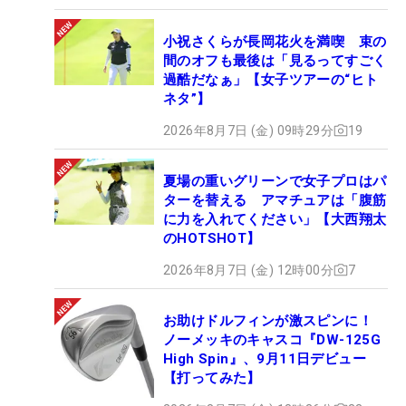
小祝さくらが長岡花火を満喫 束の
間のオフも最後は「見るってすごく
過酷だなぁ」【女子ツアーの“ヒト
ネタ”】
2026年8月7日 (金) 09時29分
19
夏場の重いグリーンで女子プロはパ
ターを替える アマチュアは「腹筋
に力を入れてください」【大西翔太
のHOTSHOT】
2026年8月7日 (金) 12時00分
7
お助けドルフィンが激スピンに！
ノーメッキのキャスコ『DW-125G
High Spin』、9月11日デビュー
【打ってみた】