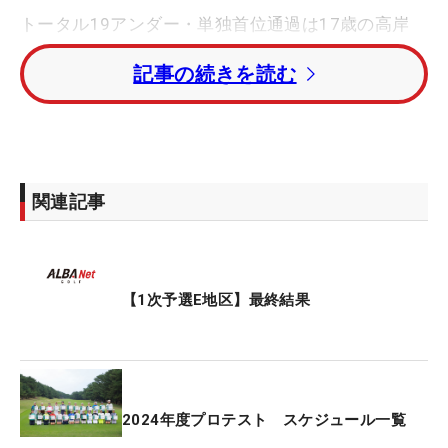
トータル19アンダー・単独首位通過は17歳の高岸
鈴。トータル13アンダー・2位に長野未折。トータ
記事の続きを読む
ル12アンダー・3位タイには境原茉紀、周藤可歩が
入った。
国内女子ツアー1勝の植竹希望を姉に持つ愛海はト
ータル5アンダー・18位タイ、向井七海はトータル2
関連記事
アンダー・30位タイで2次に進んだ。
中野なゆはトータル4オーバー・53位タイに終わ
り、1次で姿を消すことになった。
【1次予選E地区】最終結果
第1次予選は7～8月に6地区で行われ、それぞれの上
位者が9月の2次予選（3地区）に進出。2次を勝ち上
がった選手は10月29日から始まる最終プロテスト
2024年度プロテスト スケジュール一覧
（茨城県・大洗ゴルフ倶楽部）に進む。