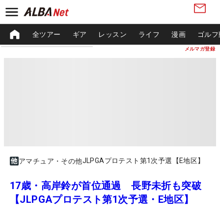
全ツアー
ギア
レッスン
ライフ
漫画
ゴルフ
メルマガ登録
JLPGAプロテスト第1次予選【E地区】
アマチュア・その他
17歳・高岸鈴が首位通過 長野未折も突破
【JLPGAプロテスト第1次予選・E地区】