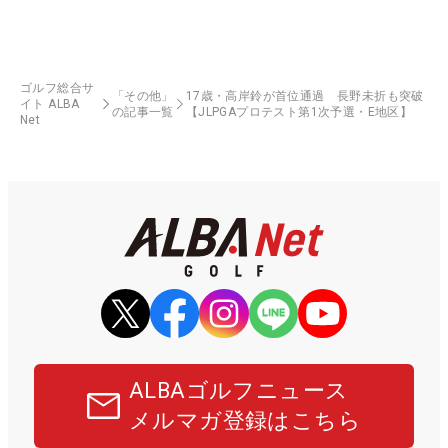
ゴルフ総合サ
「その他」
17歳・高岸鈴が首位通過 長野未折も突破
イト ALBA
の記事一覧
【JLPGAプロテスト第1次予選・E地区】
Net
ALBAゴルフニュース
メルマガ登録はこちら