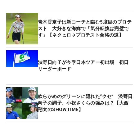
青木香奈子は新コーチと臨む5度目のプロテ
スト 大好きな海鮮で「気分転換は完璧で
す」【ネクヒロ→プロテスト合格の道】
渋野日向子が今季日本ツアー初出場 初日
リーダーボード
軟らかめのグリーンに隠れた“クセ” 渋野日
向子の調子、小祝さくらの強みは？【大西
翔太のSHOWTIME】