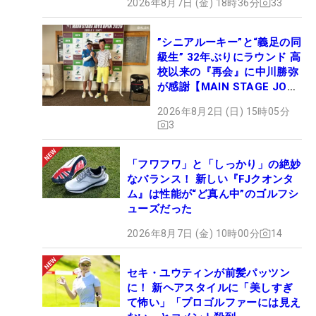
2026年8月7日 (金) 18時36分
33
”シニアルーキー”と“義足の同
級生” 32年ぶりにラウンド 高
校以来の『再会』に中川勝弥
が感謝【MAIN STAGE JOYX
OPEN】
2026年8月2日 (日) 15時05分
3
「フワフワ」と「しっかり」の絶妙
なバランス！ 新しい『FJクオンタ
ム』は性能が“ど真ん中”のゴルフシ
ューズだった
2026年8月7日 (金) 10時00分
14
セキ・ユウティンが前髪パッツン
に！ 新ヘアスタイルに「美しすぎ
て怖い」「プロゴルファーには見え