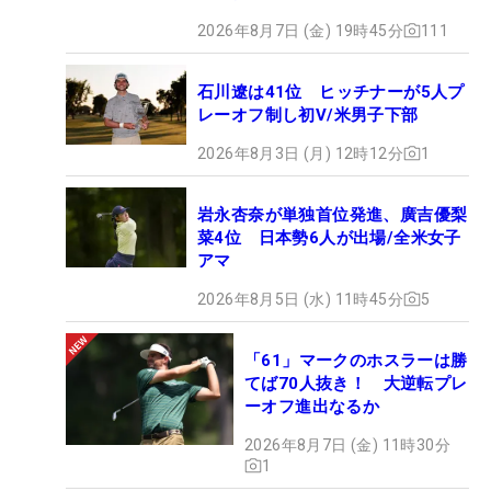
2026年8月7日 (金) 19時45分
111
石川遼は41位 ヒッチナーが5人プ
レーオフ制し初V/米男子下部
2026年8月3日 (月) 12時12分
1
岩永杏奈が単独首位発進、廣吉優梨
菜4位 日本勢6人が出場/全米女子
アマ
2026年8月5日 (水) 11時45分
5
「61」マークのホスラーは勝
てば70人抜き！ 大逆転プレ
ーオフ進出なるか
2026年8月7日 (金) 11時30分
1