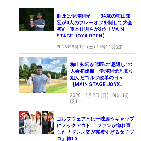
師匠は伊澤利光！ 34歳の梅山知
宏が4人のプレーオフを制して大会
初V 藤本佳則らが2位【MAIN
STAGE JOYX OPEN】
2026年8月1日 (土) 17時31分
1
梅山知宏が師匠に“恩返し”の
大会初優勝 伊澤利光と取り
組んだゴルフ改革の日々
【MAIN STAGE JOYX
OPEN】
2026年8月2日 (日) 10時11分
1
ゴルフウェアとは一味違うギャップ
にノックアウト！ ファンが惚れ直
した「ドレス姿が完璧すぎる女子プ
ロ」神10