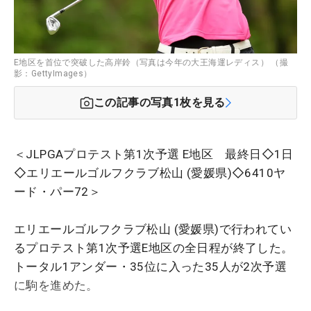
E地区を首位で突破した高岸鈴（写真は今年の大王海運レディス） （撮
影：GettyImages）
この記事の写真
1
枚を見る
＜JLPGAプロテスト第1次予選 E地区 最終日◇1日
◇エリエールゴルフクラブ松山 (愛媛県)◇6410ヤ
ード・パー72＞
エリエールゴルフクラブ松山 (愛媛県)で行われてい
るプロテスト第1次予選E地区の全日程が終了した。
トータル1アンダー・35位に入った35人が2次予選
に駒を進めた。