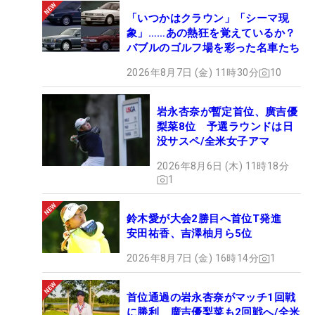
「いつかはクラウン」「シーマ現
象」……あの熱狂を覚えているか？
バブルのゴルフ場を彩った名車たち
2026年8月7日 (金) 11時30分
10
岩永杏奈が暫定首位、廣吉優
梨菜8位 予選ラウンドは日
没サスペ/全米女子アマ
2026年8月6日 (木) 11時18分
1
鈴木愛が大会2勝目へ首位T発進
安田祐香、吉澤柚月ら5位
2026年8月7日 (金) 16時14分
1
首位通過の岩永杏奈がマッチ1回戦
に勝利 廣吉優梨菜も2回戦へ/全米