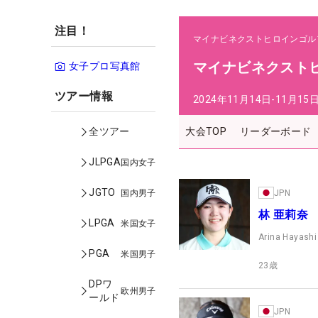
注目！
マイナビネクストヒロインゴル
マイナビネクスト
女子プロ写真館
ツアー情報
2024年11月14日-11月15
大会TOP
リーダーボード
全ツアー
JLPGA
国内女子
JGTO
国内男子
JPN
林 亜莉奈
LPGA
米国女子
Arina Hayashi
PGA
米国男子
23
歳
DPワ
欧州男子
ールド
JPN