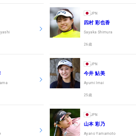
JPN
四村 彩也香
ayashi
Sayaka Shimura
26
歳
JPN
樺
今井 鮎美
yama
Ayumi Imai
25
歳
JPN
山本 彩乃
e
Ayano Yamamoto