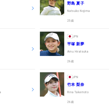
野島 夏子
Natsuko Nojima
25
歳
JPN
平塚 新夢
Amu Hiratsuka
26
歳
JPN
竹本 梨奈
a
Rina Takemoto
26
歳