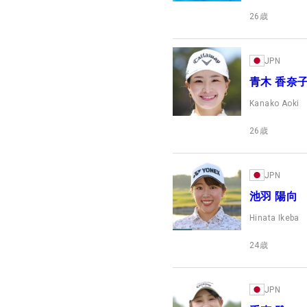
26
歳
JPN
青木 香奈
Kanako Aoki
26
歳
JPN
池羽 陽向
Hinata Ikeba
24
歳
JPN