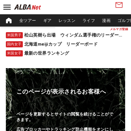
全ツアー
ギア
レッスン
ライフ
漫画
ゴルフ
メルマガ登録
松山英樹ら出場 ウィンダム選手権のリーダーボード
米国男子
北海道meijiカップ リーダーボード
国内女子
最新の世界ランキング
米国女子
このページが表示されるお客様へ
ページを更新するとサイトの閲覧を続けることがで
きます。
広告ブロッカーやトラッキング防止機能をオンにし