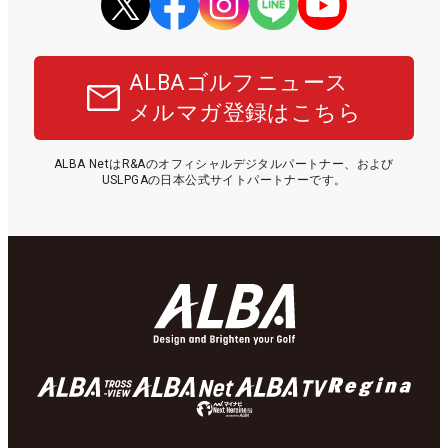
ALBAゴルフニュース
メルマガ登録はこちら
ALBA NetはR&Aのオフィシャルデジタルパートナー、および
USLPGAの日本公式サイトパートナーです。