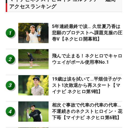
アクセスランキング
5年連続最終で涙… 久世夏乃香は
1
悲願のプロテストへ課題克服の圧
巻V【ネクヒロ開幕戦】
飛んで止まる！ネクヒロでキャロ
2
ウェイがボール使用率No.1
19歳は涙を拭いて…平畑佳子がテ
3
スト1次敗退から再スタート【マ
イナビ ネクヒロ第9戦】
相次ぐ事故で代車の代車の代車…
4
不運続きのネクストヒロイン・花
下苺【マイナビ ネクヒロ第6戦】