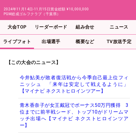
2024年11月14日-11月15日
賞金総額
¥10,000,000
PGM総成ゴルフクラブ（千葉県）
大会TOP
リーダーボード
組み合せ
ニュース
ライブフォト
出場選手
概要など
TV放送予定
【この大会のニュース】
今井鮎美が敗者復活戦から今季自己最上位フィ
ニッシュ 「来年は安定して戦えるように」
【マイナビ ネクストヒロインツアー】
青木香奈子が女王戴冠でボーナス50万円獲得 3
位までに前半戦シード、トップ10がドリームマ
ッチ出場へ【マイナビ ネクストヒロインツア
ー】