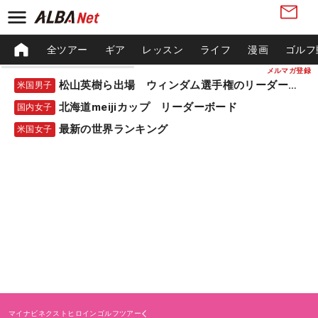
全ツアー
ギア
レッスン
ライフ
漫画
ゴルフ
メルマガ登録
松山英樹ら出場 ウィンダム選手権のリーダーボード
米国男子
北海道meijiカップ リーダーボード
国内女子
最新の世界ランキング
米国女子
マイナビネクストヒロインゴルフツアー