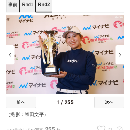
事前
Rnd1
Rnd2
1
/
255
前へ
次へ
（撮影：福田文平）
255
21