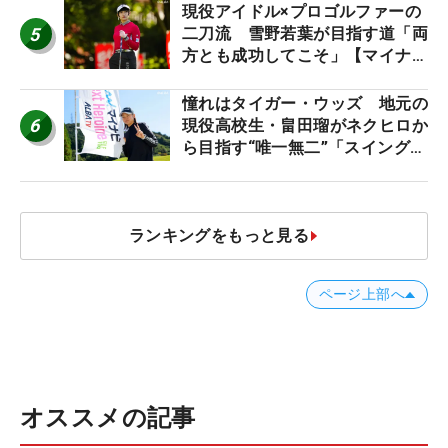
現役アイドル×プロゴルファーの
5
二刀流 雪野若葉が目指す道「両
方とも成功してこそ」【マイナビ
ネクストヒロインツアー】
憧れはタイガー・ウッズ 地元の
6
現役高校生・畠田瑠がネクヒロか
ら目指す“唯一無二”「スイングは
誰にも負けない」
ランキングをもっと見る
ページ上部へ
オススメの記事