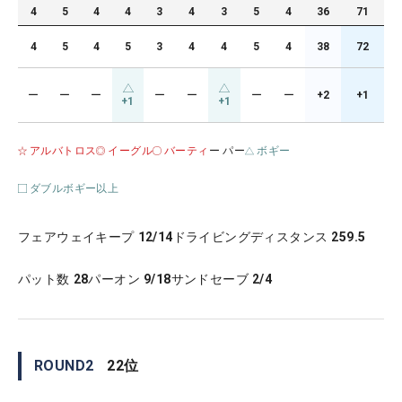
4
5
4
4
3
4
3
5
4
36
71
4
5
4
5
3
4
4
5
4
38
72
ー
ー
ー
ー
ー
ー
ー
+2
+1
+1
+1
アルバトロス
イーグル
バーティ
ー パー
ボギー
ダブルボギー以上
フェアウェイキープ
12/14
ドライビングディスタンス
259.5
パット数
28
パーオン
9/18
サンドセーブ
2/4
ROUND
2
22
位