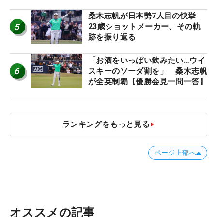
桑木志帆が日本勢7人目の快挙
5
23歳ショットメーカー、その軌
跡を振り返る
「お酒をいっぱい飲みたい…ウイ
6
スキーのソーダ割を」 桑木志帆
が全英制覇【優勝会見一問一答】
ランキングをもっと見る
ページ上部へ
オススメの記事