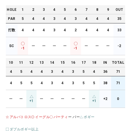
HOLE
1
2
3
4
5
6
7
8
9
OUT
PAR
5
4
4
3
4
3
4
4
4
35
打数
4
4
4
3
4
2
4
4
4
33
SC
ー
ー
ー
ー
ー
ー
ー
-2
-1
-1
10
11
12
13
14
15
16
17
18
IN
TOTAL
4
5
4
4
3
4
3
5
4
36
71
4
5
5
4
3
4
3
5
5
38
71
ー
ー
ー
ー
ー
ー
ー
+2
0
+1
+1
アルバトロス
イーグル
バーティ
ー パー
ボギー
ダブルボギー以上