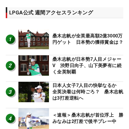
LPGA公式 週間アクセスランキング
桑木志帆が全英最高額2億3000万
1
円ゲット 日本勢の獲得賞金は？
桑木志帆が日本勢7人目メジャー
2
V 渋野日向子、山下美夢有に続
く全英制覇
日本人女子7人目の快挙なるか
3
全英決着は何時ごろ？ 桑木志帆
は3打差逆転へ
＜速報＞桑木志帆が首位浮上 勝
4
みなみは2打差で後半プレー中