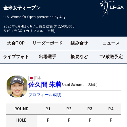
全米女子オープン
U.S. Women's Open presented by Ally
2026年6月4日-6月7日
賞金総額
$12,500,000
リビエラCC（カリフォルニア州）
大会TOP
リーダーボード
組み合せ
ニュース
ライブフォト
出場選手
概要など
TV放送予定
日本
佐久間 朱莉
Shuri Sakuma
（
23
歳）
プロフィール
成績
ROUND
R
1
R
2
R
3
R
4
HOLE
F
F
F
F