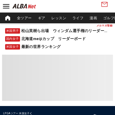
全ツアー
ギア
レッスン
ライフ
漫画
ゴルフ
メルマガ登録
松山英樹ら出場 ウィンダム選手権のリーダーボード
米国男子
北海道meijiカップ リーダーボード
国内女子
最新の世界ランキング
米国女子
LPGAツアー
米国女子