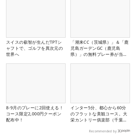
スイスの叡智が生んだTPTシ
「潮来CC（茨城県）」＆「鹿
ャフトで、ゴルフを異次元の
児島ガーデンGC（鹿児島
世界へ
県）」の無料プレー券が当た
る！！
8-9月のプレーに2回使える！
インター5分、都心から60分
コース限定2,000円クーポン
のフラットな美観コース。大
配布中！
栄カントリー俱楽部（千葉
県）
Recommended by