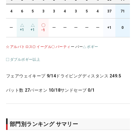
4
6
5
3
3
4
3
5
4
37
71
ー
ー
ー
ー
ー
ー
+1
0
+1
+1
-1
アルバトロス
イーグル
バーティ
ー パー
ボギー
ダブルボギー以上
フェアウェイキープ
9/14
ドライビングディスタンス
249.5
パット数
27
パーオン
10/18
サンドセーブ
0/1
部門別ランキング サマリー