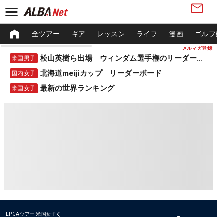
全ツアー
ギア
レッスン
ライフ
漫画
ゴルフ
メルマガ登録
松山英樹ら出場 ウィンダム選手権のリーダーボード
米国男子
北海道meijiカップ リーダーボード
国内女子
最新の世界ランキング
米国女子
LPGAツアー
米国女子