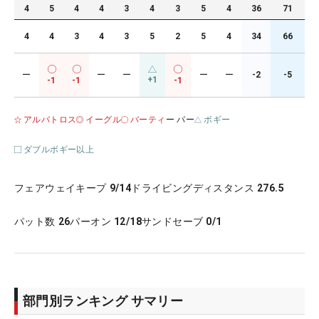
4
5
4
4
3
4
3
5
4
36
71
4
4
3
4
3
5
2
5
4
34
66
ー
ー
ー
ー
ー
-2
-5
+1
-1
-1
-1
アルバトロス
イーグル
バーティ
ー パー
ボギー
ダブルボギー以上
フェアウェイキープ
9/14
ドライビングディスタンス
276.5
パット数
26
パーオン
12/18
サンドセーブ
0/1
部門別ランキング サマリー