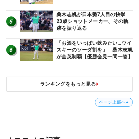
桑木志帆が日本勢7人目の快挙
5
23歳ショットメーカー、その軌
跡を振り返る
「お酒をいっぱい飲みたい…ウイ
6
スキーのソーダ割を」 桑木志帆
が全英制覇【優勝会見一問一答】
ランキングをもっと見る
ページ上部へ