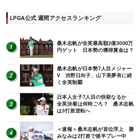
LPGA公式 週間アクセスランキング
桑木志帆が全英最高額2億3000万
1
円ゲット 日本勢の獲得賞金は？
桑木志帆が日本勢7人目メジャー
2
V 渋野日向子、山下美夢有に続
く全英制覇
日本人女子7人目の快挙なるか
3
全英決着は何時ごろ？ 桑木志帆
は3打差逆転へ
＜速報＞桑木志帆が首位浮上 勝
4
みなみは2打差で後半プレー中