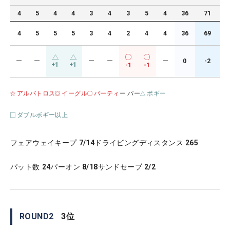
4
5
4
4
3
4
3
5
4
36
71
4
5
5
5
3
4
2
4
4
36
69
ー
ー
ー
ー
ー
0
-2
+1
+1
-1
-1
アルバトロス
イーグル
バーティ
ー パー
ボギー
ダブルボギー以上
フェアウェイキープ
7/14
ドライビングディスタンス
265
パット数
24
パーオン
8/18
サンドセーブ
2/2
ROUND
2
3
位