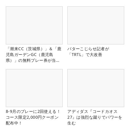
県）
「潮来CC（茨城県）」＆「鹿
パターこじらせ記者が
児島ガーデンGC（鹿児島
「TRTL」で大改善
県）」の無料プレー券が当た
る！！
8-9月のプレーに2回使える！
アディダス『コードカオス
コース限定2,000円クーポン
27』は強烈な蹴りでパワーを
配布中！
生む