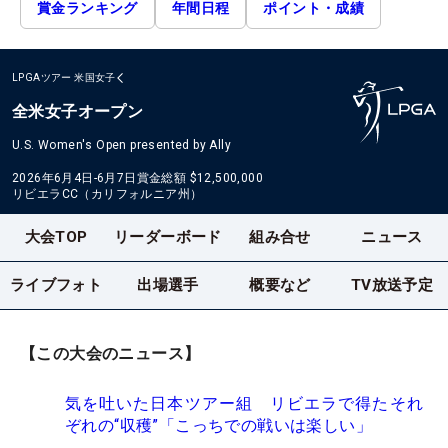
賞金ランキング
年間日程
ポイント・成績
LPGAツアー
米国女子
全米女子オープン
U.S. Women's Open presented by Ally
2026年6月4日-6月7日
賞金総額
$12,500,000
リビエラCC（カリフォルニア州）
大会TOP
リーダーボード
組み合せ
ニュース
ライブフォト
出場選手
概要など
TV放送予定
【この大会のニュース】
気を吐いた日本ツアー組 リビエラで得たそれ
ぞれの“収穫”「こっちでの戦いは楽しい」