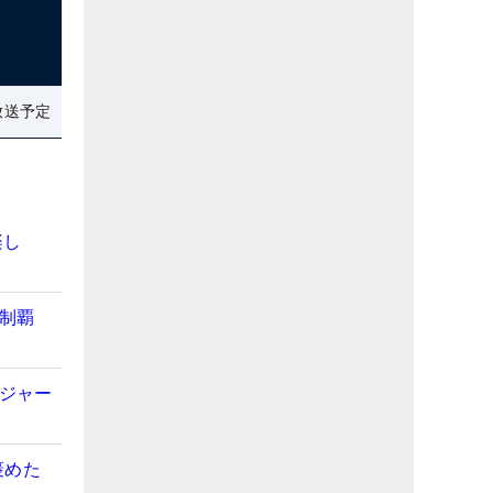
放送予定
楽し
初制覇
メジャー
褒めた