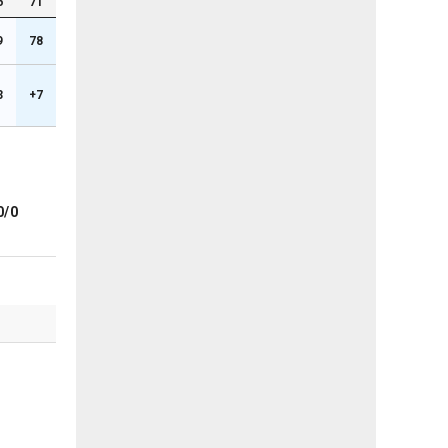
6
71
9
78
3
+7
0/0