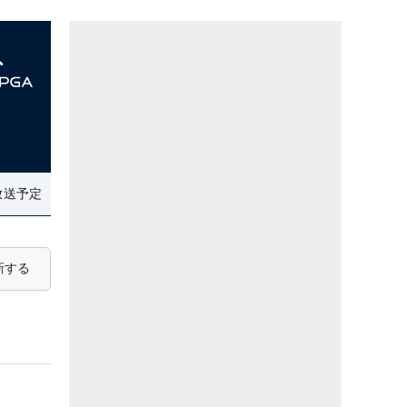
放送予定
新する