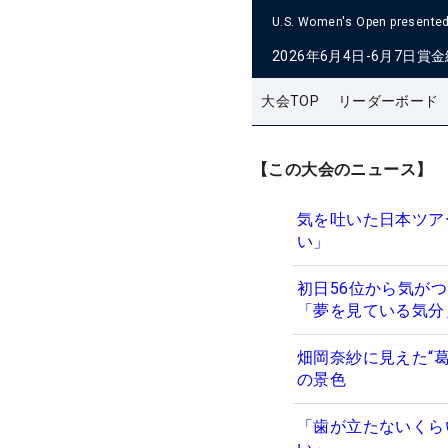
U.S. Women's Open presented 
2026年6月4日-6月7日
賞金
大会TOP
リーダーボード
【この大会のニュース】
気を吐いた日本ツア
い」
初日56位から気が
「夢を見ている気
畑岡奈紗に見えた“
の景色
「歯が立たないくら