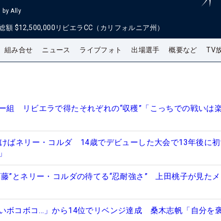
by Ally
総額
$12,500,000
リビエラCC（カリフォルニア州）
組み合せ
ニュース
ライブフォト
出場選手
概要など
TV
ー組 リビエラで得たそれぞれの“収穫”「こっちでの戦いは
つけばネリー・コルダ 14歳でデビューした大会で13年後に
分」
葛藤”とネリー・コルダの待てる“忍耐強さ” 上田桃子が見た
いボコボコ…」から14位でリベンジ達成 桑木志帆「自分を