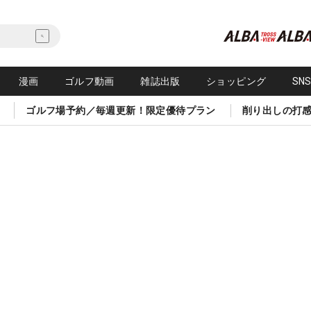
漫画
ゴルフ動画
雑誌出版
ショッピング
SN
ゴルフ場予約／毎週更新！限定優待プラン
削り出しの打