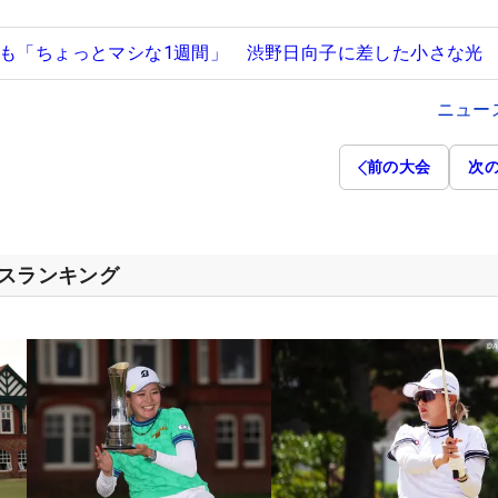
すも「ちょっとマシな1週間」 渋野日向子に差した小さな光
ニュー
前の大会
次
セスランキング