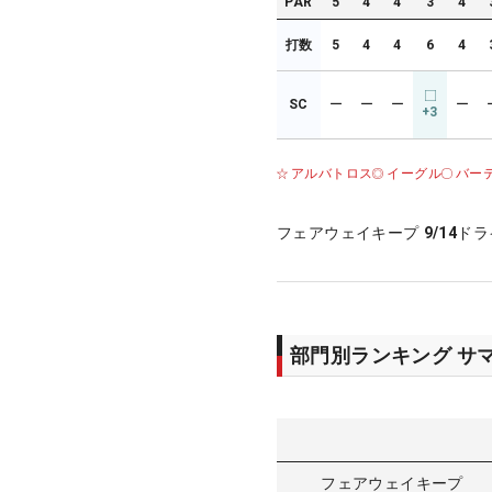
PAR
5
4
4
3
4
打数
5
4
4
6
4
SC
ー
ー
ー
ー
+3
アルバトロス
イーグル
バー
フェアウェイキープ
9/14
ドラ
部門別ランキング サ
フェアウェイキープ