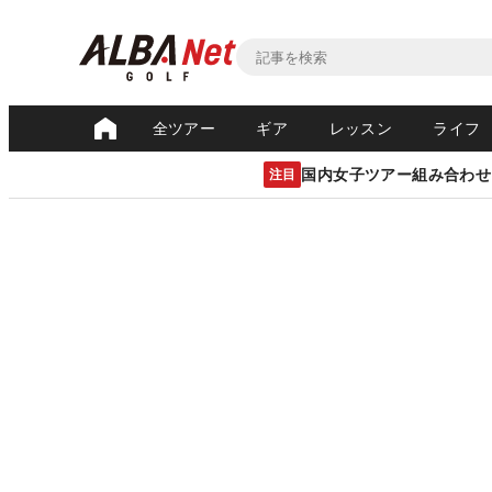
全ツアー
ギア
レッスン
ライフ
国内女子ツアー組み合わせ
注目