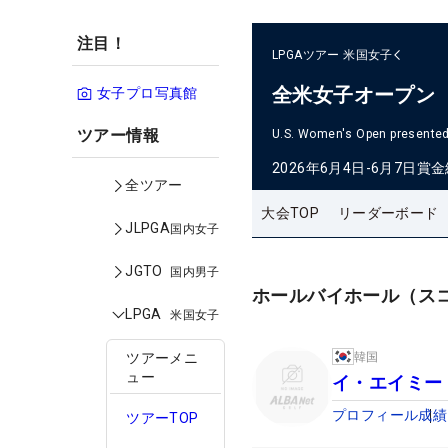
注目！
LPGAツアー
米国女子
全米女子オープン
女子プロ写真館
ツアー情報
U.S. Women's Open presented 
2026年6月4日-6月7日
賞金
全ツアー
大会TOP
リーダーボード
JLPGA
国内女子
JGTO
国内男子
ホールバイホール（ス
LPGA
米国女子
韓国
ツアーメニ
ュー
イ・エイミー
プロフィール
成績
ツアーTOP