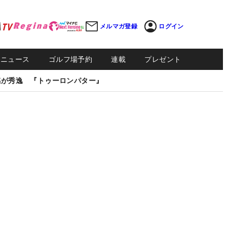
メルマガ登録
ログイン
Sニュース
ゴルフ場予約
連載
プレゼント
感が秀逸 『トゥーロンパター』