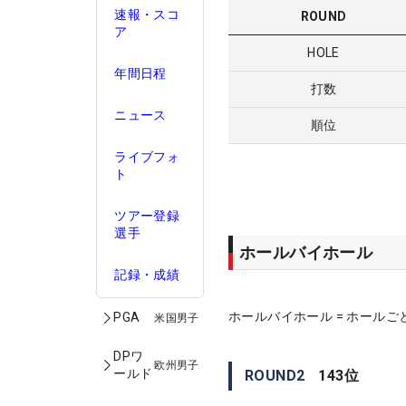
速報・スコ
ROUND
ア
HOLE
年間日程
打数
ニュース
順位
ライブフォ
ト
ツアー登録
選手
ホールバイホール
記録・成績
ホールバイホール = ホールご
PGA
米国男子
DPワ
欧州男子
ールド
ROUND
2
143
位