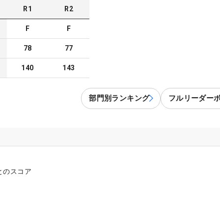
R
1
R
2
F
F
78
77
140
143
部門別ランキング
フルリーダー
とのスコア