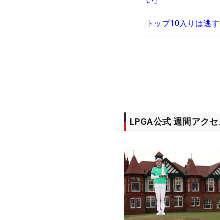
い」
トップ10入りは逃
LPGA公式 週間アク