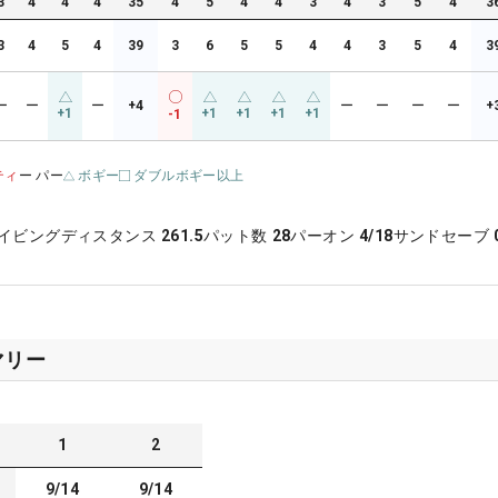
3
4
4
4
35
4
5
4
4
3
4
3
5
4
3
3
4
5
4
39
3
6
5
5
4
4
3
5
4
3
ー
ー
ー
+4
ー
ー
ー
ー
+
+1
+1
+1
+1
+1
-1
ティ
ー パー
ボギー
ダブルボギー以上
イビングディスタンス
261.5
パット数
28
パーオン
4/18
サンドセーブ
マリー
1
2
9/14
9/14