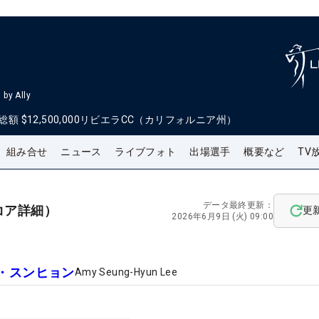
by Ally
総額
$12,500,000
リビエラCC（カリフォルニア州）
組み合せ
ニュース
ライブフォト
出場選手
概要など
TV
データ最終更新：
コア詳細）
更
2026年6月9日 (火) 09:00
・スンヒョン
Amy Seung-Hyun Lee