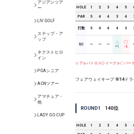
アジアンツア
HOLE
1
2
3
4
5
ー
PAR
5
4
4
3
4
LIV GOLF
打数
5
4
4
4
3
ステップ・ア
ップ
SC
ー
ー
ー
+1
-1
ネクストヒロ
イン
アルバトロス
イーグル
バー
PGAシニア
フェアウェイキープ
9/14
ドラ
ACNツアー
アマチュア・
他
ROUND
1
140
位
LADY GO CUP
HOLE
1
2
3
4
5