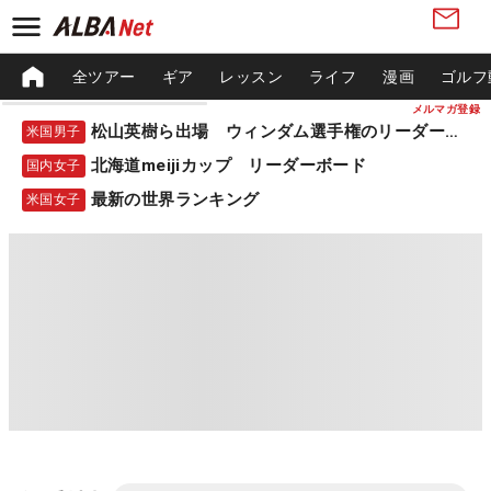
全ツアー
ギア
レッスン
ライフ
漫画
ゴルフ
メルマガ登録
松山英樹ら出場 ウィンダム選手権のリーダーボード
米国男子
北海道meijiカップ リーダーボード
国内女子
最新の世界ランキング
米国女子