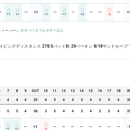
ー
ー
+1
ー
ー
ー
ー
ー
+
+1
+1
+1
+1
+2
-1
ティ
ー パー
ボギー
ダブルボギー以上
イビングディスタンス
278.5
パット数
29
パーオン
8/18
サンドセーブ
6
7
8
9
OUT
10
11
12
13
14
15
16
17
18
I
3
4
4
4
35
4
5
4
4
3
4
3
5
4
3
3
5
5
4
36
3
5
4
4
3
4
3
5
4
3
ー
ー
+1
ー
ー
ー
ー
ー
ー
ー
ー
-
+1
+1
-1