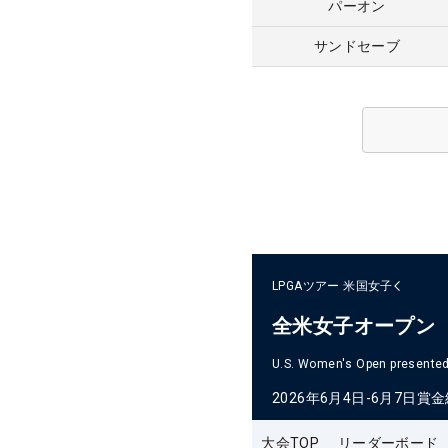
パーオン
サンドセーブ
LPGAツアー
米国女子
全米女子オープン
U.S. Women's Open presented 
2026年6月4日-6月7日
賞金
大会TOP
リーダーボード