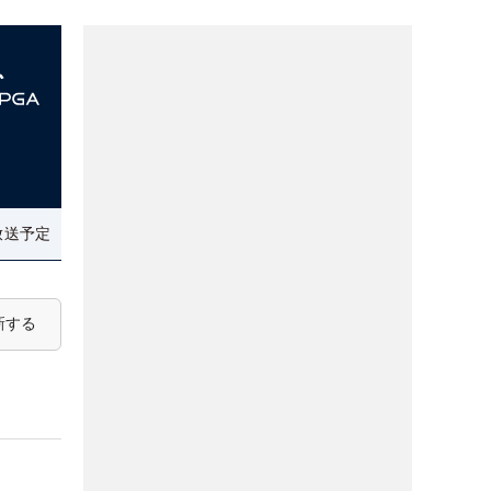
放送予定
新する