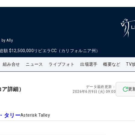
by Ally
総額
$12,500,000
リビエラCC（カリフォルニア州）
組み合せ
ニュース
ライブフォト
出場選手
概要など
TV
データ最終更新：
コア詳細）
更
2026年6月9日 (火) 09:00
・タリー
Asterisk Talley