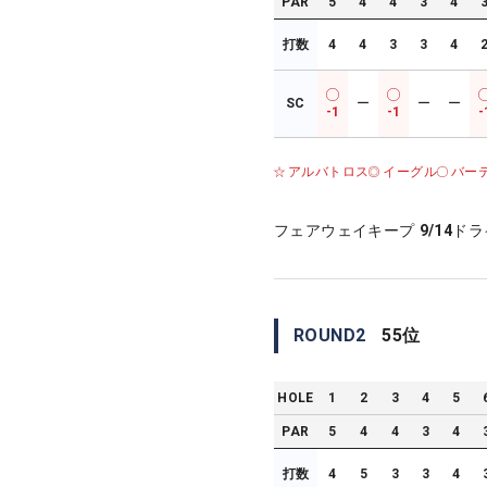
PAR
5
4
4
3
4
打数
4
4
3
3
4
SC
ー
ー
ー
-1
-1
-
アルバトロス
イーグル
バー
フェアウェイキープ
9/14
ドラ
ROUND
2
55
位
HOLE
1
2
3
4
5
PAR
5
4
4
3
4
打数
4
5
3
3
4