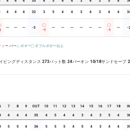
3
4
4
4
35
4
5
4
4
3
4
3
5
4
3
2
4
4
4
32
3
5
4
4
3
4
3
4
4
3
ー
ー
ー
-3
ー
ー
ー
ー
ー
ー
ー
-
1
-1
-1
ティ
ー パー
ボギー
ダブルボギー以上
イビングディスタンス
273
パット数
24
パーオン
10/18
サンドセーブ
2
6
7
8
9
OUT
10
11
12
13
14
15
16
17
18
I
3
4
4
4
35
4
5
4
4
3
4
3
5
4
3
3
5
5
4
36
5
5
5
4
5
4
3
4
4
3