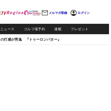
メルマガ登録
ログイン
Sニュース
ゴルフ場予約
連載
プレゼント
しの打感が秀逸 『トゥーロンパター』