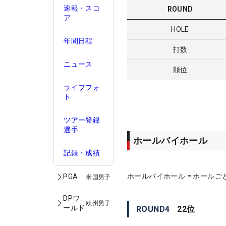
速報・スコ
ROUND
ア
HOLE
年間日程
打数
ニュース
順位
ライブフォ
ト
ツアー登録
選手
ホールバイホール
記録・成績
ホールバイホール = ホールご
PGA
米国男子
DPワ
欧州男子
ールド
ROUND
4
22
位