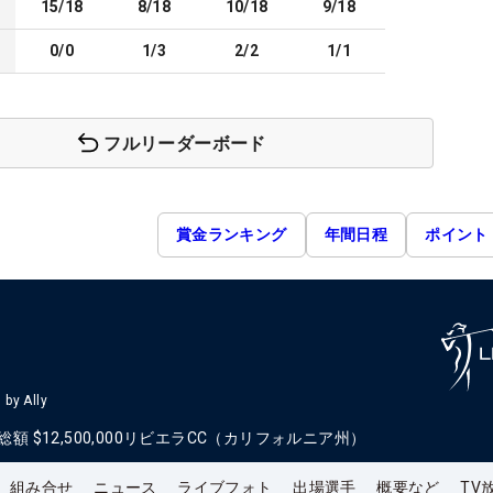
15/18
8/18
10/18
9/18
0/0
1/3
2/2
1/1
フルリーダーボード
賞金ランキング
年間日程
ポイント
by Ally
総額
$12,500,000
リビエラCC（カリフォルニア州）
組み合せ
ニュース
ライブフォト
出場選手
概要など
TV