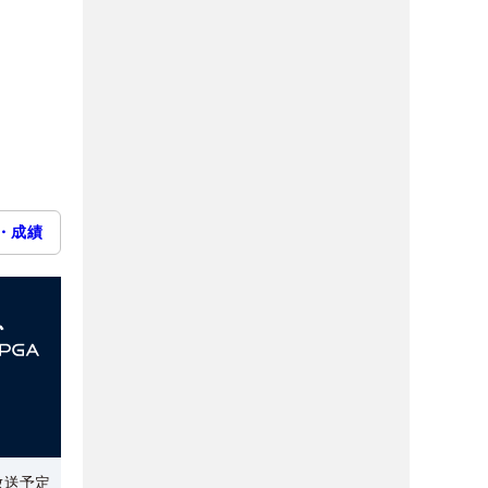
・成績
放送予定