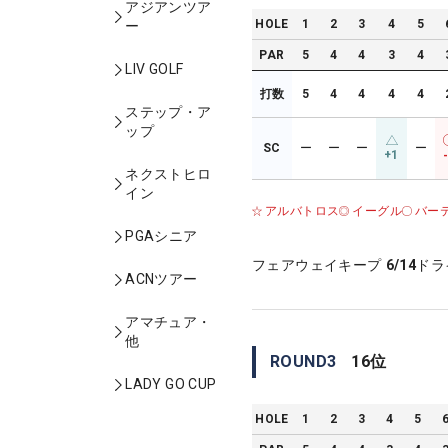
アジアンツア
HOLE
1
2
3
4
5
ー
PAR
5
4
4
3
4
LIV GOLF
打数
5
4
4
4
4
ステップ・ア
ップ
SC
ー
ー
ー
ー
+1
ネクストヒロ
イン
アルバトロス
イーグル
バー
PGAシニア
フェアウェイキープ
6/14
ドラ
ACNツアー
アマチュア・
他
ROUND
3
16
位
LADY GO CUP
HOLE
1
2
3
4
5