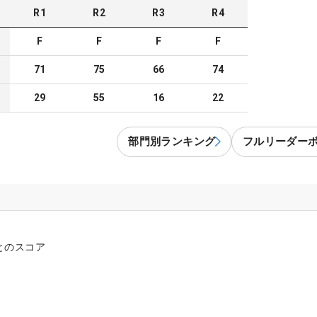
R
1
R
2
R
3
R
4
F
F
F
F
71
75
66
74
29
55
16
22
部門別ランキング
フルリーダー
とのスコア