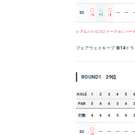
SC
ー
ー
+1
-1
-1
アルバトロス
イーグル
バー
フェアウェイキープ
8/14
ドラ
ROUND
1
29
位
HOLE
1
2
3
4
5
PAR
5
4
4
3
4
打数
4
4
4
3
4
SC
ー
ー
ー
ー
-1