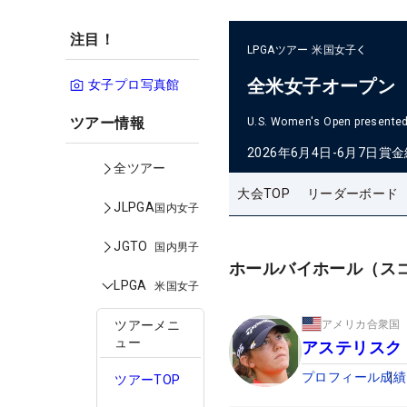
注目！
LPGAツアー
米国女子
全米女子オープン
女子プロ写真館
ツアー情報
U.S. Women's Open presented 
2026年6月4日-6月7日
賞金
全ツアー
大会TOP
リーダーボード
JLPGA
国内女子
JGTO
国内男子
ホールバイホール（ス
LPGA
米国女子
アメリカ合衆国
ツアーメニ
ュー
アステリスク
プロフィール
成績
ツアーTOP