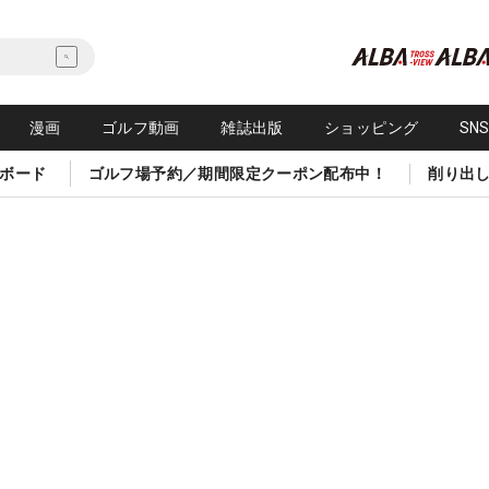
漫画
ゴルフ動画
雑誌出版
ショッピング
SN
ボード
ゴルフ場予約／期間限定クーポン配布中！
削り出