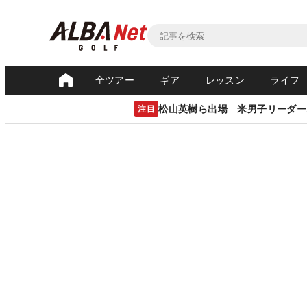
全ツアー
ギア
レッスン
ライフ
松山英樹ら出場 米男子リーダー
注目