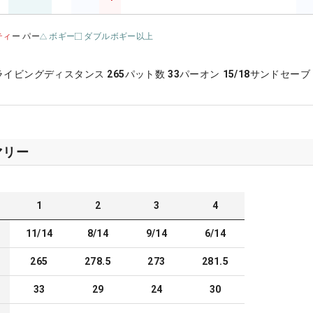
ティ
ー パー
ボギー
ダブルボギー以上
ライビングディスタンス
265
パット数
33
パーオン
15/18
サンドセーブ
マリー
1
2
3
4
11/14
8/14
9/14
6/14
265
278.5
273
281.5
33
29
24
30