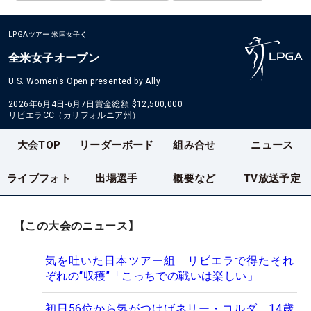
LPGAツアー
米国女子
全米女子オープン
U.S. Women's Open presented by Ally
2026年6月4日-6月7日
賞金総額
$12,500,000
リビエラCC（カリフォルニア州）
大会TOP
リーダーボード
組み合せ
ニュース
ライブフォト
出場選手
概要など
TV放送予定
【この大会のニュース】
気を吐いた日本ツアー組 リビエラで得たそれ
ぞれの“収穫”「こっちでの戦いは楽しい」
初日56位から気がつけばネリー・コルダ 14歳