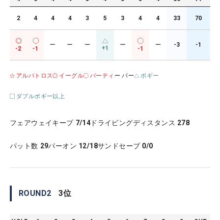
2
4
4
4
3
5
3
4
4
33
70
ー
ー
ー
ー
ー
-3
-1
+1
-2
-1
-1
アルバトロス
イーグル
バーティ
ー パー
ボギー
ダブルボギー以上
フェアウェイキープ
7/14
ドライビングディスタンス
278
パット数
29
パーオン
12/18
サンドセーブ
0/0
ROUND
2
3
位