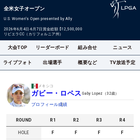
全米女子オープン
U.S. Women's Open presented by Ally
2026年6月4日-6月7日
賞金総額
$12,500,000
リビエラCC（カリフォルニア州）
大会TOP
リーダーボード
組み合せ
ニュース
ライブフォト
出場選手
概要など
TV放送予定
メキシコ
ガビー・ロペス
Gaby Lopez
（
32
歳）
プロフィール
成績
ROUND
R
1
R
2
R
3
R
4
HOLE
F
F
F
F