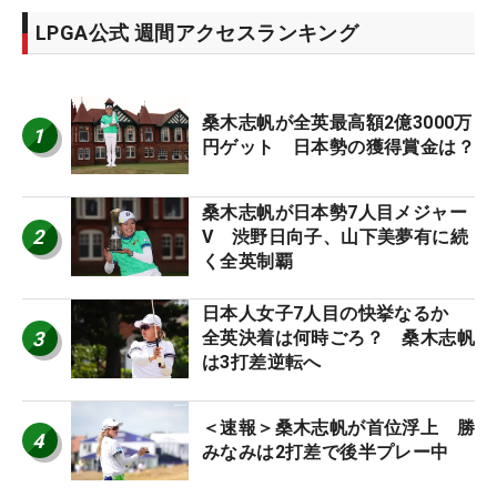
LPGA公式 週間アクセスランキング
桑木志帆が全英最高額2億3000万
1
円ゲット 日本勢の獲得賞金は？
桑木志帆が日本勢7人目メジャー
2
V 渋野日向子、山下美夢有に続
く全英制覇
日本人女子7人目の快挙なるか
3
全英決着は何時ごろ？ 桑木志帆
は3打差逆転へ
＜速報＞桑木志帆が首位浮上 勝
4
みなみは2打差で後半プレー中