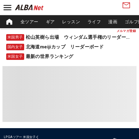
全ツアー
ギア
レッスン
ライフ
漫画
ゴルフ
メルマガ登録
松山英樹ら出場 ウィンダム選手権のリーダーボード
米国男子
北海道meijiカップ リーダーボード
国内女子
最新の世界ランキング
米国女子
LPGAツアー
米国女子