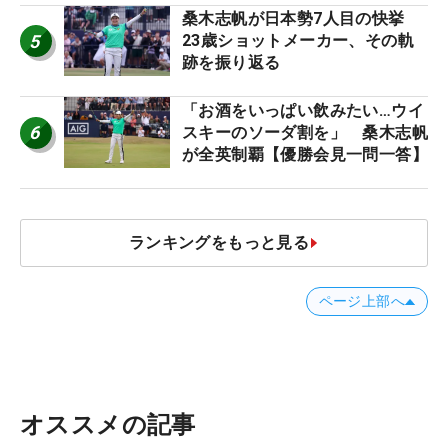
桑木志帆が日本勢7人目の快挙
5
23歳ショットメーカー、その軌
跡を振り返る
「お酒をいっぱい飲みたい…ウイ
6
スキーのソーダ割を」 桑木志帆
が全英制覇【優勝会見一問一答】
ランキングをもっと見る
ページ上部へ
オススメの記事