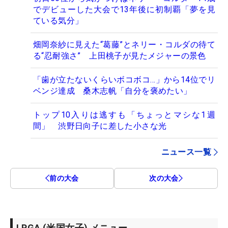
でデビューした大会で13年後に初制覇「夢を見
ている気分」
畑岡奈紗に見えた“葛藤”とネリー・コルダの待て
る“忍耐強さ” 上田桃子が見たメジャーの景色
「歯が立たないくらいボコボコ…」から14位でリ
ベンジ達成 桑木志帆「自分を褒めたい」
トップ10入りは逃すも「ちょっとマシな1週
間」 渋野日向子に差した小さな光
ニュース一覧
前の大会
次の大会
LPGA (米国女子) メニュー