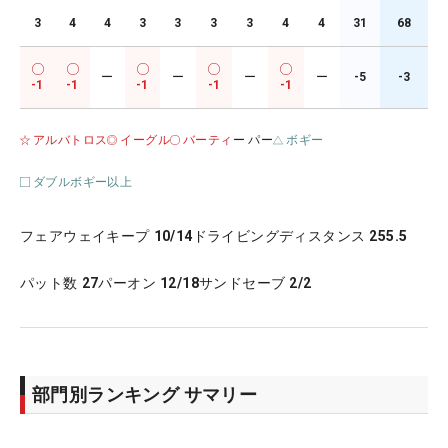
3
4
4
3
3
3
3
4
4
31
68
ー
ー
ー
ー
-5
-3
-1
-1
-1
-1
-1
アルバトロス
イーグル
バーティ
ー パー
ボギー
ダブルボギー以上
フェアウェイキープ
10/14
ドライビングディスタンス
255.5
パット数
27
パーオン
12/18
サンドセーブ
2/2
部門別ランキング サマリー