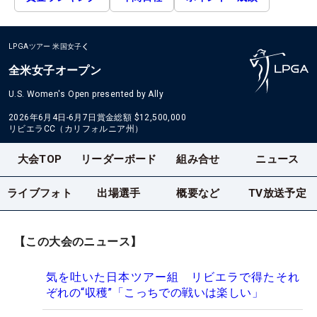
LPGAツアー
米国女子
全米女子オープン
U.S. Women's Open presented by Ally
2026年6月4日-6月7日
賞金総額
$12,500,000
リビエラCC（カリフォルニア州）
大会TOP
リーダーボード
組み合せ
ニュース
ライブフォト
出場選手
概要など
TV放送予定
【この大会のニュース】
気を吐いた日本ツアー組 リビエラで得たそれ
ぞれの“収穫”「こっちでの戦いは楽しい」