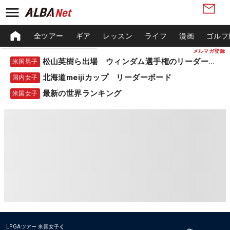
全ツアー
ギア
レッスン
ライフ
漫画
ゴルフ
メルマガ登録
松山英樹ら出場 ウィンダム選手権のリーダーボード
米国男子
北海道meijiカップ リーダーボード
国内女子
最新の世界ランキング
米国女子
LPGAツアー
米国女子