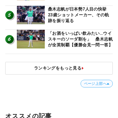
桑木志帆が日本勢7人目の快挙
5
23歳ショットメーカー、その軌
跡を振り返る
「お酒をいっぱい飲みたい…ウイ
6
スキーのソーダ割を」 桑木志帆
が全英制覇【優勝会見一問一答】
ランキングをもっと見る
ページ上部へ
オススメの記事