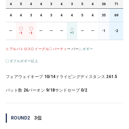
4
5
4
4
3
4
3
5
4
36
71
4
4
3
4
3
4
4
5
4
35
69
ー
ー
ー
ー
ー
ー
-1
-2
+1
-1
-1
アルバトロス
イーグル
バーティ
ー パー
ボギー
ダブルボギー以上
フェアウェイキープ
10/14
ドライビングディスタンス
261.5
パット数
26
パーオン
9/18
サンドセーブ
0/2
ROUND
2
3
位