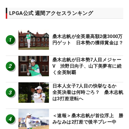
LPGA公式 週間アクセスランキング
桑木志帆が全英最高額2億3000万
1
円ゲット 日本勢の獲得賞金は？
桑木志帆が日本勢7人目メジャー
2
V 渋野日向子、山下美夢有に続
く全英制覇
日本人女子7人目の快挙なるか
3
全英決着は何時ごろ？ 桑木志帆
は3打差逆転へ
＜速報＞桑木志帆が首位浮上 勝
4
みなみは2打差で後半プレー中