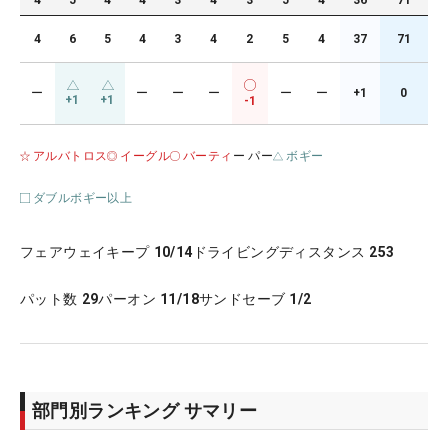
4
5
4
4
3
4
3
5
4
36
71
4
6
5
4
3
4
2
5
4
37
71
ー
ー
ー
ー
ー
ー
+1
0
+1
+1
-1
アルバトロス
イーグル
バーティ
ー パー
ボギー
ダブルボギー以上
フェアウェイキープ
10/14
ドライビングディスタンス
253
パット数
29
パーオン
11/18
サンドセーブ
1/2
部門別ランキング サマリー