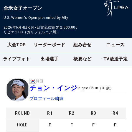
全米女子オープン
U.S. Women's Open presented by Ally
2026年6月4日-6月7日
賞金総額
$12,500,000
リビエラCC（カリフォルニア州）
大会TOP
リーダーボード
組み合せ
ニュース
ライブフォト
出場選手
概要など
TV放送予定
韓国
チョン・インジ
In gee Chun
（
31
歳）
プロフィール
成績
ROUND
R
1
R
2
R
3
R
4
HOLE
F
F
F
F