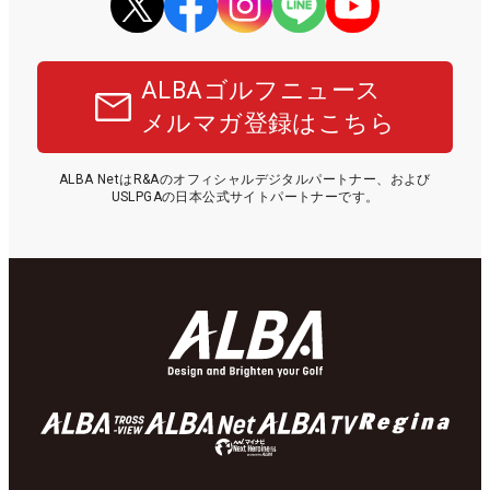
ALBAゴルフニュース
メルマガ登録はこちら
ALBA NetはR&Aのオフィシャルデジタルパートナー、および
USLPGAの日本公式サイトパートナーです。