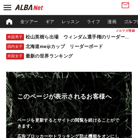
全ツアー
ギア
レッスン
ライフ
漫画
ゴルフ
メルマガ登録
松山英樹ら出場 ウィンダム選手権のリーダーボード
米国男子
北海道meijiカップ リーダーボード
国内女子
最新の世界ランキング
米国女子
このページが表示されるお客様へ
ページを更新するとサイトの閲覧を続けることがで
きます。
広告ブロッカーやトラッキング防止機能をオンにし