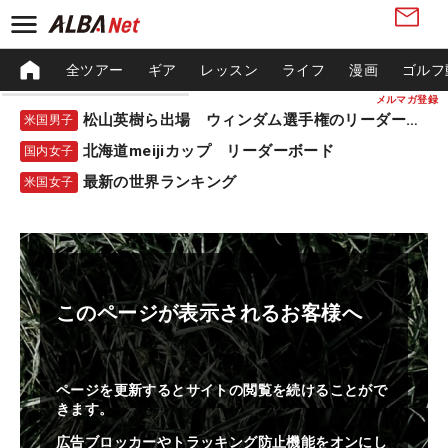
全ツアー
ギア
レッスン
ライフ
漫画
ゴルフ
メルマガ登録
松山英樹ら出場 ウィンダム選手権のリーダーボード
米国男子
北海道meijiカップ リーダーボード
国内女子
最新の世界ランキング
米国女子
このページが表示されるお客様へ
ページを更新するとサイトの閲覧を続けることがで
きます。
広告ブロッカーやトラッキング防止機能をオンにし