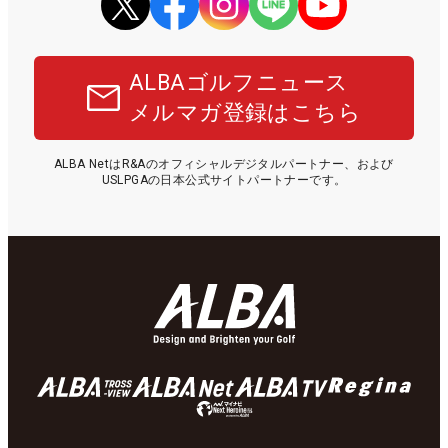
ALBAゴルフニュース
メルマガ登録はこちら
ALBA NetはR&Aのオフィシャルデジタルパートナー、および
USLPGAの日本公式サイトパートナーです。