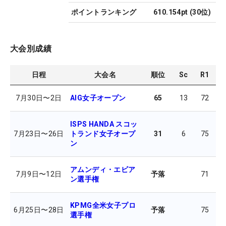
ポイントランキング
610.154pt
(
30
位)
大会別成績
日程
大会名
順位
Sc
R1
R
7月30日
〜
2日
AIG女子オープン
65
13
72
7
ISPS HANDA スコッ
7月23日
〜
26日
トランド女子オープ
31
6
75
6
ン
アムンディ・エビア
7月9日
〜
12日
予落
71
7
ン選手権
KPMG全米女子プロ
6月25日
〜
28日
予落
75
7
選手権