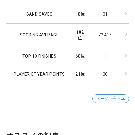
SAND SAVES
18
位
31
102
SCORING AVERAGE
72.415
位
TOP 10 FINISHES
60
位
1
PLAYER OF YEAR POINTS
21
位
30
ページ上部へ