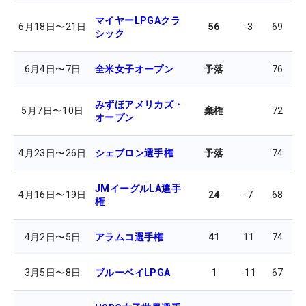
マイヤーLPGAクラ
6月18日
〜
21日
56
-3
69
7
シック
6月4日
〜
7日
全米女子オープン
予落
76
7
みずほアメリカズ・
5月7日
〜
10日
棄権
72
オープン
4月23日
〜
26日
シェブロン選手権
予落
74
7
JMイーグルLA選手
4月16日
〜
19日
24
-7
68
7
権
4月2日
〜
5日
アラムコ選手権
41
11
74
7
3月5日
〜
8日
ブルーベイLPGA
1
-11
67
6