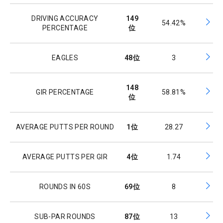
DRIVING ACCURACY
149
54.42%
PERCENTAGE
位
EAGLES
48
位
3
148
GIR PERCENTAGE
58.81%
位
AVERAGE PUTTS PER ROUND
1
位
28.27
AVERAGE PUTTS PER GIR
4
位
1.74
ROUNDS IN 60S
69
位
8
SUB-PAR ROUNDS
87
位
13