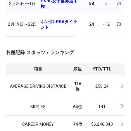
HSBC女子世界選手
2月26日
〜
1日
58
5
74
7
権
ホンダLPGAタイラ
2月19日
〜
22日
24
-12
70
6
ンド
各種記録 スタッツ / ランキング
項目
順位
YTD/TTL
116
AVERAGE DRIVING DISTANCE
258.24
位
BIRDIES
64
位
141
CAREER MONEY
74
位
$6,246,343