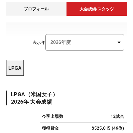
プロフィール
大会成績/スタッツ
表示年
LPGA
LPGA
（米国女子）
2026
年 大会成績
今季出場数
13
試合
獲得賞金
$525,015
(
49
位)