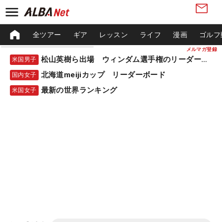
全ツアー
ギア
レッスン
ライフ
漫画
ゴルフ
メルマガ登録
松山英樹ら出場 ウィンダム選手権のリーダーボード
米国男子
北海道meijiカップ リーダーボード
国内女子
最新の世界ランキング
米国女子