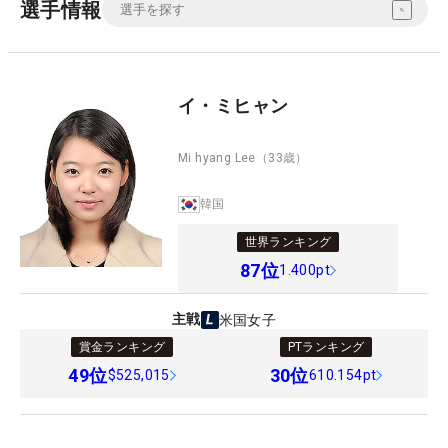
選手情報
イ・ミヒャン
Mi hyang Lee
（33歳）
韓国
世界ランキング
87
位
1.400pt
主戦
米国女子
賞金ランキング
PTランキング
49
位
30
位
$525,015
610.154pt