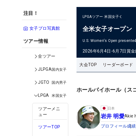
注目！
LPGAツアー
米国女子
全米女子オープン
女子プロ写真館
ツアー情報
U.S. Women's Open presented 
2026年6月4日-6月7日
賞金
全ツアー
大会TOP
リーダーボード
JLPGA
国内女子
JGTO
国内男子
ホールバイホール（ス
LPGA
米国女子
日本
ツアーメニ
ュー
岩井 明愛
Akie 
プロフィール
成績
ツアーTOP