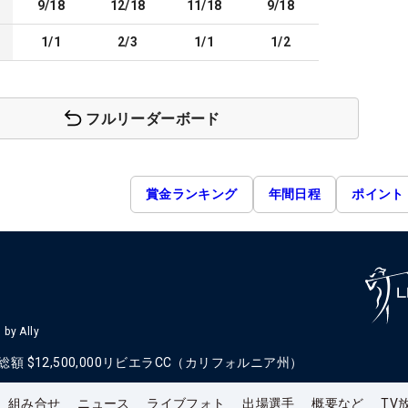
9/18
12/18
11/18
9/18
1/1
2/3
1/1
1/2
フルリーダーボード
賞金ランキング
年間日程
ポイント
by Ally
総額
$12,500,000
リビエラCC（カリフォルニア州）
組み合せ
ニュース
ライブフォト
出場選手
概要など
TV