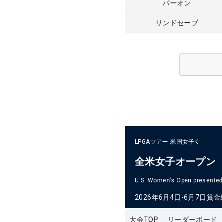
パーオン
サンドセーブ
LPGAツアー
米国女子
全米女子オープン
U.S. Women's Open presented 
2026年6月4日-6月7日
賞金
大会TOP
リーダーボード