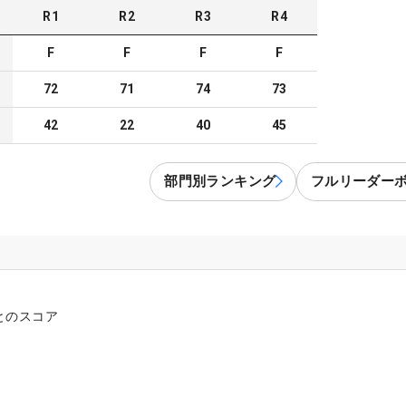
R
1
R
2
R
3
R
4
F
F
F
F
72
71
74
73
42
22
40
45
部門別ランキング
フルリーダー
とのスコア