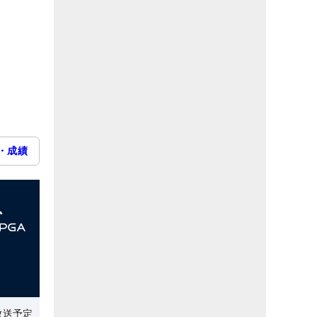
・成績
放送予定