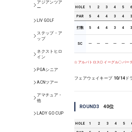
アジアンツア
HOLE
1
2
3
4
5
ー
PAR
5
4
4
3
4
LIV GOLF
打数
5
4
4
3
4
ステップ・ア
ップ
SC
ー
ー
ー
ー
ー
ネクストヒロ
イン
アルバトロス
イーグル
バー
PGAシニア
フェアウェイキープ
10/14
ド
ACNツアー
アマチュア・
他
ROUND
3
40
位
LADY GO CUP
HOLE
1
2
3
4
5