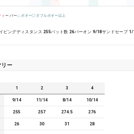
ティ
ー パー
ボギー
ダブルボギー以上
イビングディスタンス
255
パット数
26
パーオン
9/18
サンドセーブ
1/
マリー
1
2
3
4
9/14
11/14
8/14
10/14
255
257
274.5
276
26
30
31
28