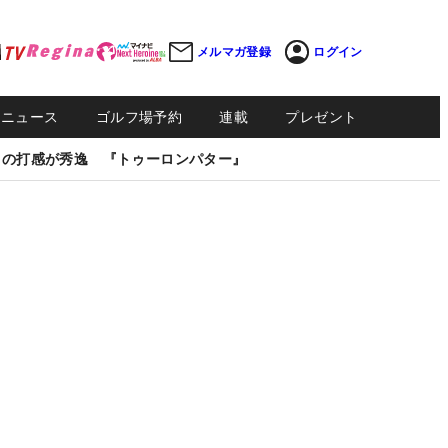
メルマガ登録
ログイン
Sニュース
ゴルフ場予約
連載
プレゼント
しの打感が秀逸 『トゥーロンパター』