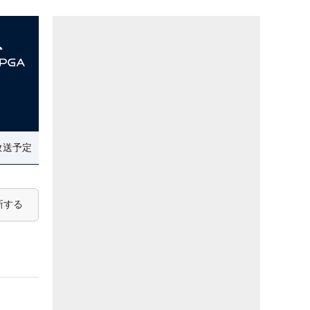
放送予定
新する