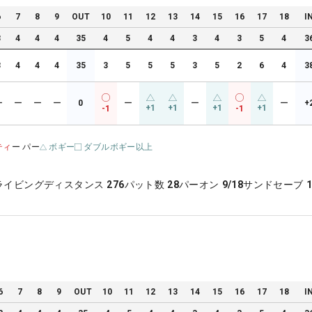
6
7
8
9
OUT
10
11
12
13
14
15
16
17
18
I
3
4
4
4
35
4
5
4
4
3
4
3
5
4
3
3
4
4
4
35
3
5
5
5
3
5
2
6
4
3
ー
ー
ー
ー
0
ー
ー
ー
+
+1
+1
+1
+1
-1
-1
ティ
ー パー
ボギー
ダブルボギー以上
ライビングディスタンス
276
パット数
28
パーオン
9/18
サンドセーブ
1
6
7
8
9
OUT
10
11
12
13
14
15
16
17
18
I