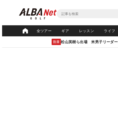
全ツアー
ギア
レッスン
ライフ
松山英樹ら出場 米男子リーダー
注目