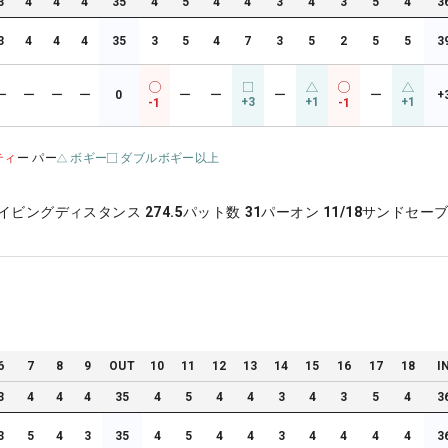
3
4
4
4
35
4
5
4
4
3
4
3
5
4
3
3
4
4
4
35
3
5
4
7
3
5
2
5
5
3
ー
ー
ー
ー
0
ー
ー
ー
ー
+
+3
+1
+1
-1
-1
ティ
ー パー
ボギー
ダブルボギー以上
イビングディスタンス
274.5
パット数
31
パーオン
11/18
サンドセー
6
7
8
9
OUT
10
11
12
13
14
15
16
17
18
I
3
4
4
4
35
4
5
4
4
3
4
3
5
4
3
3
5
4
3
35
4
5
4
4
3
4
4
4
4
3