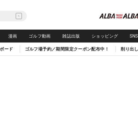
漫画
ゴルフ動画
雑誌出版
ショッピング
SN
ボード
ゴルフ場予約／期間限定クーポン配布中！
削り出