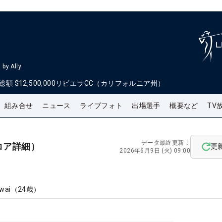
by Ally
総額
$12,500,000
リビエラCC（カリフォルニア州）
組み合せ
ニュース
ライブフォト
出場選手
概要など
TV
データ最終更新：
コア詳細）
更
2026年6月9日 (火) 09:00
Iwai
（
24
歳）