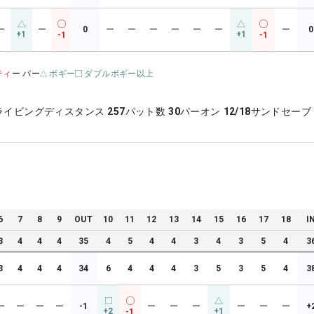
ー
ー
0
ー
ー
ー
ー
ー
ー
ー
0
+1
+1
-1
-1
ティ
ー パー
ボギー
ダブルボギー以上
ライビングディスタンス
257
パット数
30
パーオン
12/18
サンドセーブ
6
7
8
9
OUT
10
11
12
13
14
15
16
17
18
I
3
4
4
4
35
4
5
4
4
3
4
3
5
4
3
3
4
4
4
34
6
4
4
4
3
5
3
5
4
3
ー
ー
ー
ー
-1
ー
ー
ー
ー
ー
ー
+
+2
+1
-1