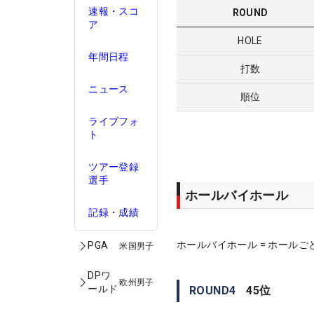
速報・スコ
ROUND
ア
HOLE
年間日程
打数
ニュース
順位
ライブフォ
ト
ツアー登録
選手
ホールバイホール
記録・成績
ホールバイホール = ホールご
PGA
米国男子
DPワ
欧州男子
ールド
ROUND
4
45
位