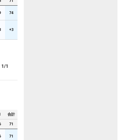
6
71
9
74
3
+3
ブ
1/1
N
合計
6
71
6
71