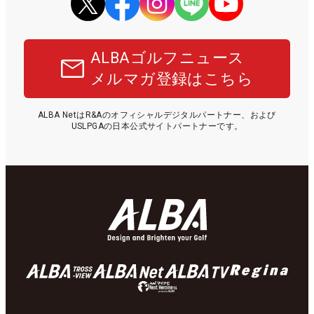
ALBAゴルフニュース
メルマガ登録はこちら
ALBA NetはR&Aのオフィシャルデジタルパートナー、および
USLPGAの日本公式サイトパートナーです。