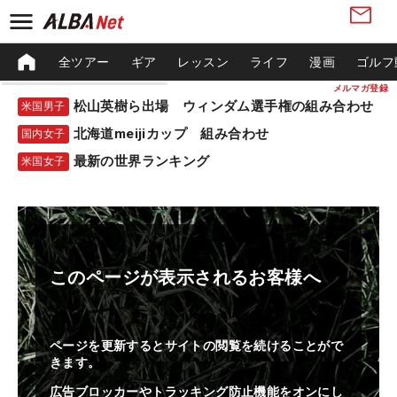
全ツアー
ギア
レッスン
ライフ
漫画
ゴルフ
メルマガ登録
松山英樹ら出場 ウィンダム選手権の組み合わせ
米国男子
北海道meijiカップ 組み合わせ
国内女子
最新の世界ランキング
米国女子
このページが表示されるお客様へ
ページを更新するとサイトの閲覧を続けることがで
きます。
広告ブロッカーやトラッキング防止機能をオンにし