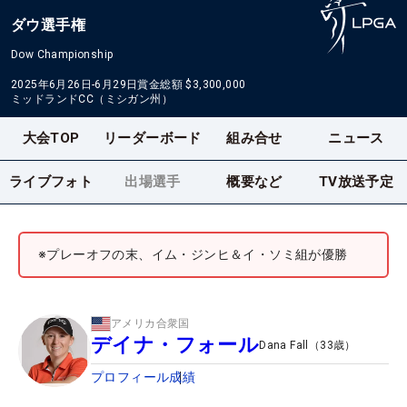
ダウ選手権
Dow Championship
2025年6月26日-6月29日
賞金総額
$3,300,000
ミッドランドCC（ミシガン州）
大会TOP
リーダーボード
組み合せ
ニュース
ライブフォト
出場選手
概要など
TV放送予定
※プレーオフの末、イム・ジンヒ＆イ・ソミ組が優勝
アメリカ合衆国
デイナ・フォール
Dana Fall
（
33
歳）
プロフィール
成績