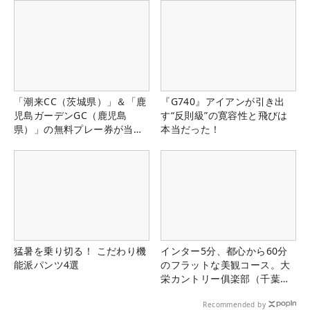
「潮来CC（茨城県）」＆「鹿
『G740』アイアンが引き出
児島ガーデンGC（鹿児島
す“反則級”の寛容性と飛びは
県）」の無料プレー券が当た
本当だった！
る！！
猛暑を乗り切る！ こだわり機
インター5分、都心から60分
能派パンツ4選
のフラットな美観コース。大
栄カントリー俱楽部（千葉
県）
Recommended by