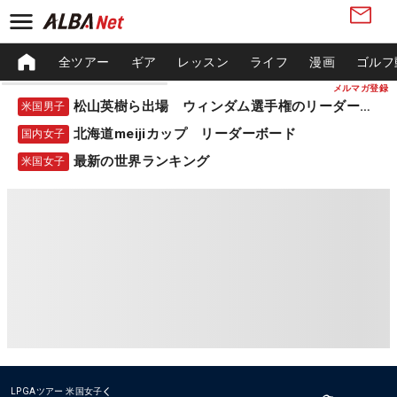
全ツアー
ギア
レッスン
ライフ
漫画
ゴルフ
メルマガ登録
松山英樹ら出場 ウィンダム選手権のリーダーボード
米国男子
北海道meijiカップ リーダーボード
国内女子
最新の世界ランキング
米国女子
LPGAツアー
米国女子