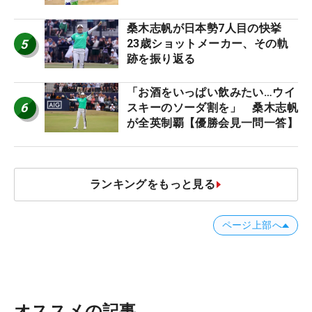
桑木志帆が日本勢7人目の快挙
5
23歳ショットメーカー、その軌
跡を振り返る
「お酒をいっぱい飲みたい…ウイ
6
スキーのソーダ割を」 桑木志帆
が全英制覇【優勝会見一問一答】
ランキングをもっと見る
ページ上部へ
オススメの記事