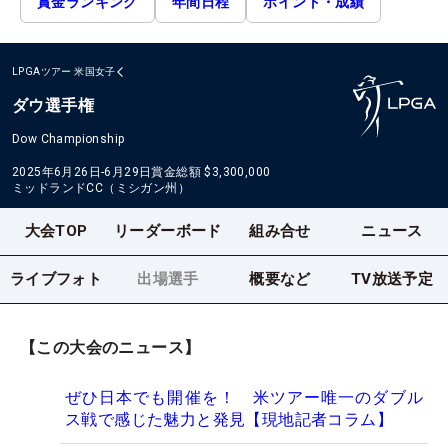
賞金ランキング
年間日程
ポイント・成績
LPGAツアー
米国女子
ダウ選手権
Dow Championship
2025年6月26日-6月29日
賞金総額
$3,300,000
ミッドランドCC（ミシガン州）
大会TOP
リーダーボード
組み合せ
ニュース
ライブフォト
出場選手
概要など
TV放送予定
【この大会のニュース】
ぜひ日本でも開催を！ 米ツアー唯一のダブル
ス戦で感じた魅力と発見【現地記者コラム】