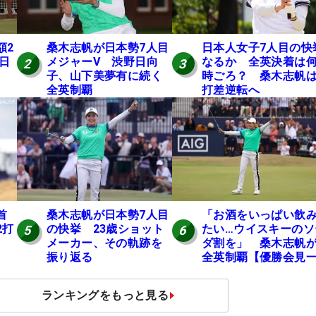
額2
桑木志帆が日本勢7人目
日本人女子7人目の快
 日
メジャーV 渋野日向
なるか 全英決着は
2
3
子、山下美夢有に続く
時ごろ？ 桑木志帆は
全英制覇
打差逆転へ
桑木志帆が日本勢7人目
「お酒をいっぱい飲
首
の快挙 23歳ショット
たい…ウイスキーのソ
2打
5
6
メーカー、その軌跡を
ダ割を」 桑木志帆
振り返る
全英制覇【優勝会見
問一答】
ランキングをもっと見る