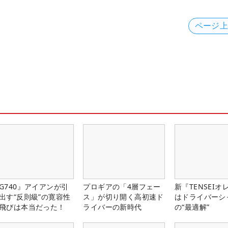
ページ
G740』アイアンが引
プロギアの「4層フェー
新『TENSEIオ
出す“反則級”の寛容性
ス」が切り開く高初速ド
はドライバーシ
飛びは本当だった！
ライバーの新時代
の“最適解”