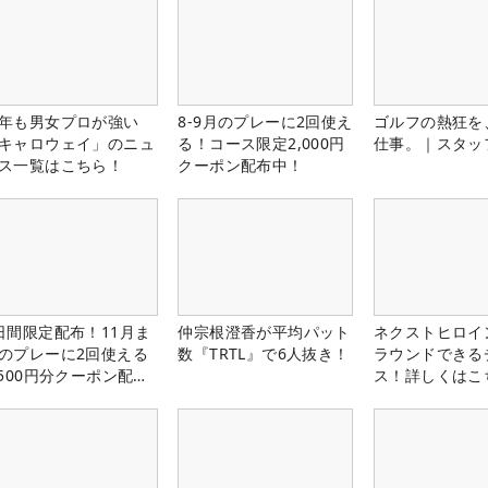
年も男女プロが強い
8-9月のプレーに2回使え
ゴルフの熱狂を
キャロウェイ」のニュ
る！コース限定2,000円
仕事。｜スタッ
ス一覧はこちら！
クーポン配布中！
日間限定配布！11月ま
仲宗根澄香が平均パット
ネクストヒロイ
のプレーに2回使える
数『TRTL』で6人抜き！
ラウンドできる
,500円分クーポン配布
ス！詳しくはこ
！