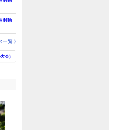
特別動
特別動
ス一覧
の大会