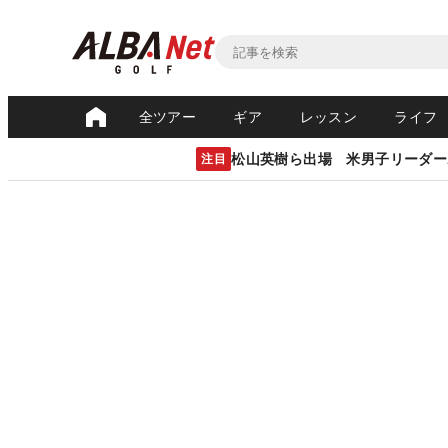
全ツアー
ギア
レッスン
ライフ
松山英樹ら出場 米男子リーダー
注目