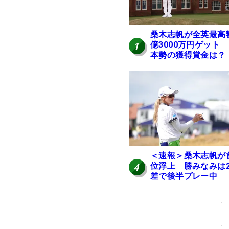
桑木志帆が全英最高
億3000万円ゲット
1
本勢の獲得賞金は？
＜速報＞桑木志帆が
位浮上 勝みなみは
4
差で後半プレー中