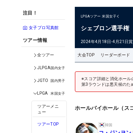
注目！
LPGAツアー
米国女子
シェブロン選手権
女子プロ写真館
ツアー情報
2024年4月18日-4月21日
賞
大会TOP
リーダーボード
全ツアー
JLPGA
国内女子
※スコア詳細と消化ホール
JGTO
国内男子
第3ラウンドは悪天候のた
LPGA
米国女子
ツアーメニ
ホールバイホール（ス
ュー
ツアーTOP
韓国
コ・ジンヨン