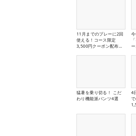
11月までのプレーに2回
今
使える！コース限定
「
3,500円クーポン配布
ー
中！
猛暑を乗り切る！ こだ
4
わり機能派パンツ4選
で
1
中