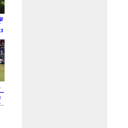
挙
何
3
み
ー
が
一