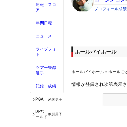
速報・スコ
プロフィール
成績
ア
年間日程
ニュース
ライブフォ
ホールバイホール
ト
ツアー登録
ホールバイホール = ホールご
選手
情報が登録され次第表示
記録・成績
PGA
米国男子
DPワ
欧州男子
ールド