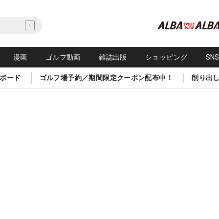
漫画
ゴルフ動画
雑誌出版
ショッピング
SN
ボード
ゴルフ場予約／期間限定クーポン配布中！
削り出