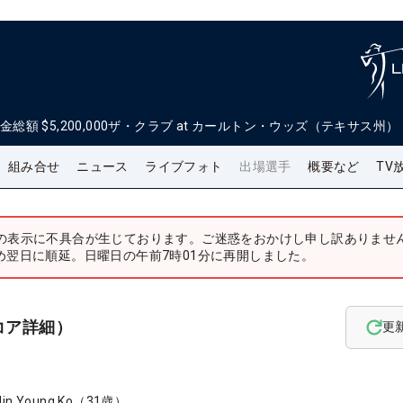
金総額
$5,200,000
ザ・クラブ at カールトン・ウッズ（テキサス州）
組み合せ
ニュース
ライブフォト
出場選手
概要など
TV
の表示に不具合が生じております。ご迷惑をおかけし申し訳ありませ
め翌日に順延。日曜日の午前7時01分に再開しました。
コア詳細）
更
Jin Young Ko
（
31
歳）