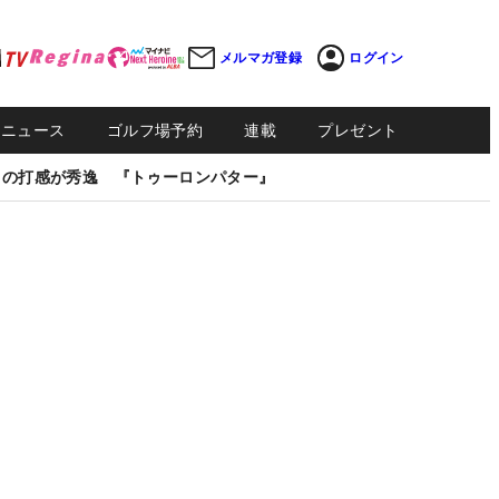
メルマガ登録
ログイン
Sニュース
ゴルフ場予約
連載
プレゼント
しの打感が秀逸 『トゥーロンパター』