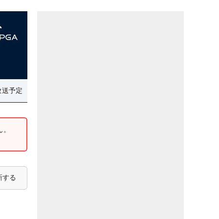
放送予定
ん。
新する