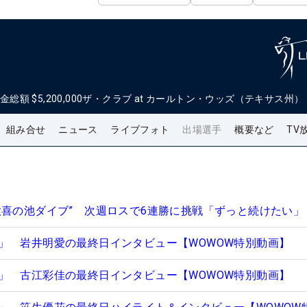
金総額
$5,200,000
ザ・クラブ at カールトン・ウッズ（テキサス州）
組み合せ
ニュース
ライブフォト
出場選手
概要など
TV
歓喜の池ダイブ” 次週ロスで6連勝に挑戦「ずっと続けたい」
」 岩井明愛の最終日インタビュー【WOWOW特別動画】
」 古江彩佳の最終日インタビュー【WOWOW特別動画】