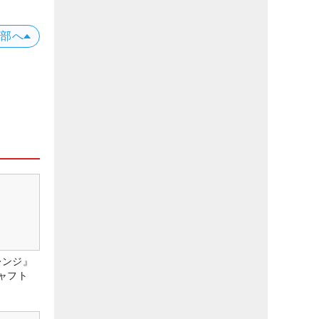
上部へ
レンジ』
ャフト