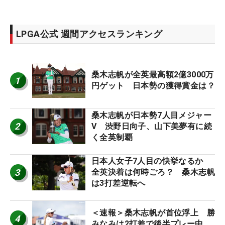
LPGA公式 週間アクセスランキング
桑木志帆が全英最高額2億3000万
1
円ゲット 日本勢の獲得賞金は？
桑木志帆が日本勢7人目メジャー
2
V 渋野日向子、山下美夢有に続
く全英制覇
日本人女子7人目の快挙なるか
3
全英決着は何時ごろ？ 桑木志帆
は3打差逆転へ
＜速報＞桑木志帆が首位浮上 勝
4
みなみは2打差で後半プレー中