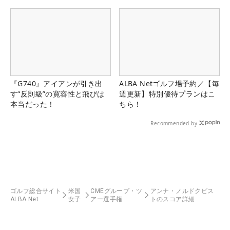
県）
『G740』アイアンが引き出
ALBA Netゴルフ場予約／【毎
す“反則級”の寛容性と飛びは
週更新】特別優待プランはこ
本当だった！
ちら！
Recommended by
ゴルフ総合サイト
米国
CMEグループ・ツ
アンナ・ノルドクビス
ALBA Net
女子
アー選手権
トのスコア詳細