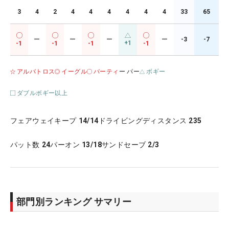
3
4
2
4
4
4
4
4
4
33
65
ー
ー
ー
ー
-3
-7
+1
-1
-1
-1
-1
アルバトロス
イーグル
バーティ
ー パー
ボギー
ダブルボギー以上
フェアウェイキープ
14/14
ドライビングディスタンス
235
パット数
24
パーオン
13/18
サンドセーブ
2/3
部門別ランキング サマリー