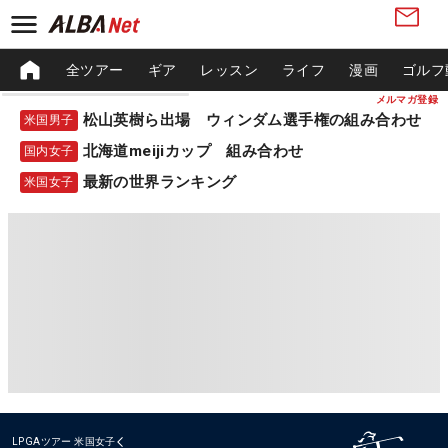
全ツアー
ギア
レッスン
ライフ
漫画
ゴルフ
メルマガ登録
松山英樹ら出場 ウィンダム選手権の組み合わせ
米国男子
北海道meijiカップ 組み合わせ
国内女子
最新の世界ランキング
米国女子
LPGAツアー
米国女子