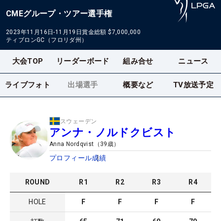
CMEグループ・ツアー選手権
2023年11月16日-11月19日
賞金総額
$7,000,000
ティブロンGC（フロリダ州）
大会TOP
リーダーボード
組み合せ
ニュース
ライブフォト
出場選手
概要など
TV放送予定
スウェーデン
アンナ・ノルドクビスト
Anna Nordqvist
（
39
歳）
プロフィール
成績
ROUND
R
1
R
2
R
3
R
4
HOLE
F
F
F
F