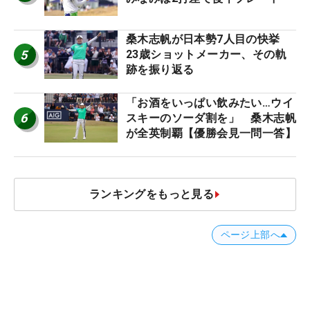
桑木志帆が日本勢7人目の快挙
5
23歳ショットメーカー、その軌
跡を振り返る
「お酒をいっぱい飲みたい…ウイ
6
スキーのソーダ割を」 桑木志帆
が全英制覇【優勝会見一問一答】
ランキングをもっと見る
ページ上部へ