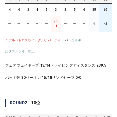
4
4
3
4
5
3
3
5
4
35
69
ー
ー
ー
ー
ー
ー
ー
ー
-1
-3
-1
アルバトロス
イーグル
バーティ
ー パー
ボギー
ダブルボギー以上
フェアウェイキープ
13/14
ドライビングディスタンス
239.5
パット数
30
パーオン
15/18
サンドセーブ
0/0
ROUND
2
10
位