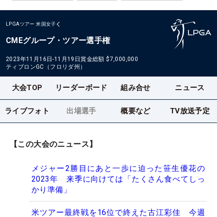
LPGAツアー
米国女子
CMEグループ・ツアー選手権
2023年11月16日-11月19日
賞金総額
$7,000,000
ティブロンGC（フロリダ州）
大会TOP
リーダーボード
組み合せ
ニュース
ライブフォト
出場選手
概要など
TV放送予定
【この大会のニュース】
メジャー2勝目にあと一歩に迫った笹生優花の
2023年 来季に向けては「たくさん食べてしっ
かり準備」
米ツアー最終戦を16位で終えた古江彩佳 今週