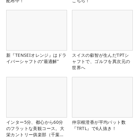
配布中！
こちら！
新『TENSEIオレンジ』はドラ
スイスの叡智が生んだTPTシ
イバーシャフトの“最適解”
ャフトで、ゴルフを異次元の
世界へ
インター5分、都心から60分
仲宗根澄香が平均パット数
のフラットな美観コース。大
『TRTL』で6人抜き！
栄カントリー俱楽部（千葉