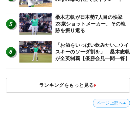
桑木志帆が日本勢7人目の快挙
5
23歳ショットメーカー、その軌
跡を振り返る
「お酒をいっぱい飲みたい…ウイ
6
スキーのソーダ割を」 桑木志帆
が全英制覇【優勝会見一問一答】
ランキングをもっと見る
ページ上部へ