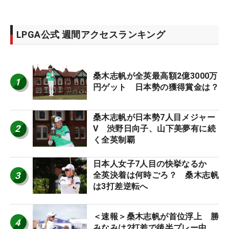
LPGA公式 週間アクセスランキング
桑木志帆が全英最高額2億3000万
1
円ゲット 日本勢の獲得賞金は？
桑木志帆が日本勢7人目メジャー
2
V 渋野日向子、山下美夢有に続
く全英制覇
日本人女子7人目の快挙なるか
3
全英決着は何時ごろ？ 桑木志帆
は3打差逆転へ
＜速報＞桑木志帆が首位浮上 勝
4
みなみは2打差で後半プレー中