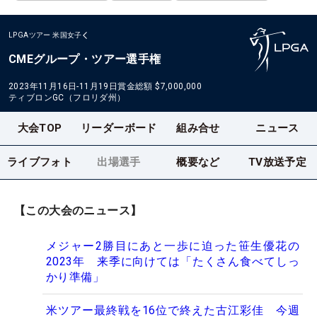
LPGAツアー
米国女子
CMEグループ・ツアー選手権
2023年11月16日-11月19日
賞金総額
$7,000,000
ティブロンGC（フロリダ州）
大会TOP
リーダーボード
組み合せ
ニュース
ライブフォト
出場選手
概要など
TV放送予定
【この大会のニュース】
メジャー2勝目にあと一歩に迫った笹生優花の
2023年 来季に向けては「たくさん食べてしっ
かり準備」
米ツアー最終戦を16位で終えた古江彩佳 今週