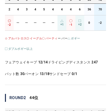
2
4
3
4
5
4
4
4
6
36
70
ー
ー
ー
ー
ー
0
-2
+1
+2
-2
-1
アルバトロス
イーグル
バーティ
ー パー
ボギー
ダブルボギー以上
フェアウェイキープ
12/14
ドライビングディスタンス
247
パット数
30
パーオン
13/18
サンドセーブ
0/1
ROUND
2
44
位