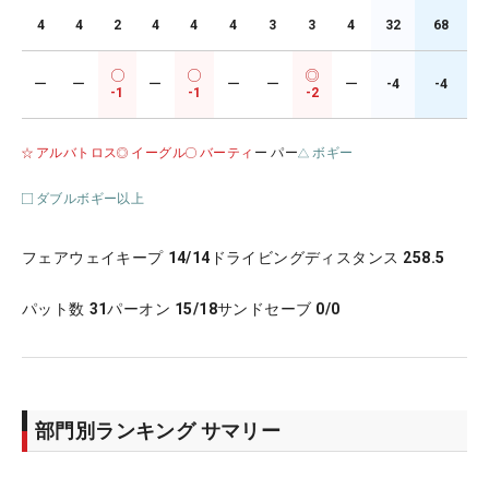
4
4
2
4
4
4
3
3
4
32
68
ー
ー
ー
ー
ー
ー
-4
-4
-1
-1
-2
アルバトロス
イーグル
バーティ
ー パー
ボギー
ダブルボギー以上
フェアウェイキープ
14/14
ドライビングディスタンス
258.5
パット数
31
パーオン
15/18
サンドセーブ
0/0
部門別ランキング サマリー