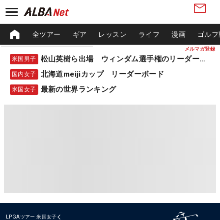
全ツアー
ギア
レッスン
ライフ
漫画
ゴルフ
メルマガ登録
松山英樹ら出場 ウィンダム選手権のリーダーボード
米国男子
北海道meijiカップ リーダーボード
国内女子
最新の世界ランキング
米国女子
LPGAツアー
米国女子