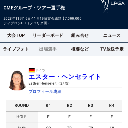
CMEグループ・ツアー選手権
2023年11月16日-11月19日
賞金総額
$7,000,000
ティブロンGC（フロリダ州）
大会TOP
リーダーボード
組み合せ
ニュース
ライブフォト
出場選手
概要など
TV放送予定
ドイツ
エスター・ヘンセライト
Esther Henseleit
（
27
歳）
プロフィール
成績
ROUND
R
1
R
2
R
3
R
4
HOLE
F
F
F
F