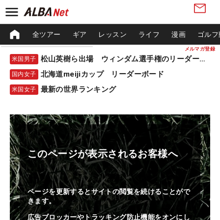
全ツアー
ギア
レッスン
ライフ
漫画
ゴルフ
メルマガ登録
松山英樹ら出場 ウィンダム選手権のリーダーボード
米国男子
北海道meijiカップ リーダーボード
国内女子
最新の世界ランキング
米国女子
このページが表示されるお客様へ
ページを更新するとサイトの閲覧を続けることがで
きます。
広告ブロッカーやトラッキング防止機能をオンにし