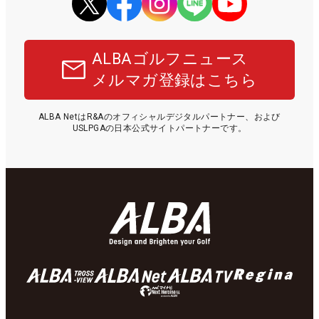
ALBAゴルフニュース
メルマガ登録はこちら
ALBA NetはR&Aのオフィシャルデジタルパートナー、および
USLPGAの日本公式サイトパートナーです。