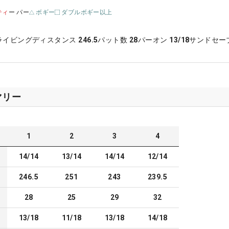
ティ
ー パー
ボギー
ダブルボギー以上
ライビングディスタンス
246.5
パット数
28
パーオン
13/18
サンドセー
マリー
1
2
3
4
14/14
13/14
14/14
12/14
246.5
251
243
239.5
28
25
29
32
13/18
11/18
13/18
14/18