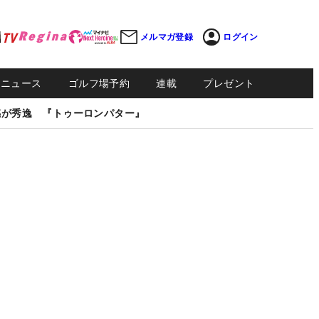
メルマガ登録
ログイン
Sニュース
ゴルフ場予約
連載
プレゼント
感が秀逸 『トゥーロンパター』