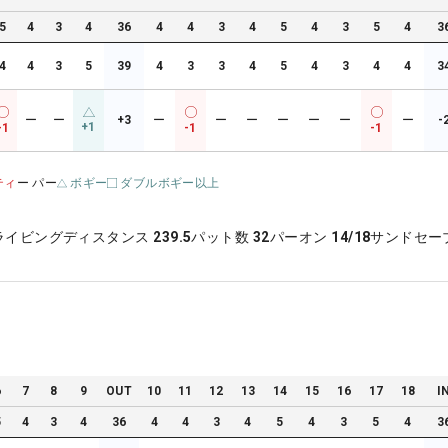
5
4
3
4
36
4
4
3
4
5
4
3
5
4
3
4
4
3
5
39
4
3
3
4
5
4
3
4
4
3
ー
ー
+3
ー
ー
ー
ー
ー
ー
ー
-
+1
-1
-1
-1
ティ
ー パー
ボギー
ダブルボギー以上
ライビングディスタンス
239.5
パット数
32
パーオン
14/18
サンドセー
6
7
8
9
OUT
10
11
12
13
14
15
16
17
18
I
5
4
3
4
36
4
4
3
4
5
4
3
5
4
3