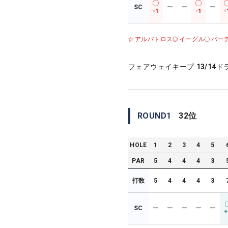
SC
ー
ー
ー
-1
-1
-
アルバトロス
イーグル
バー
フェアウェイキープ
13/14
ド
ROUND
1
32
位
HOLE
1
2
3
4
5
PAR
5
4
4
4
3
打数
5
4
4
4
3
SC
ー
ー
ー
ー
ー
+