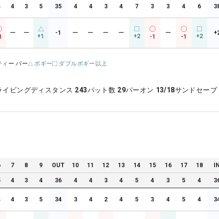
4
4
3
5
35
4
4
3
4
7
3
3
4
6
3
ー
ー
-1
ー
ー
ー
ー
ー
+
+1
+2
+2
1
-1
-1
ティ
ー パー
ボギー
ダブルボギー以上
ライビングディスタンス
243
パット数
29
パーオン
13/18
サンドセーブ
6
7
8
9
OUT
10
11
12
13
14
15
16
17
18
I
5
4
3
4
36
4
4
3
4
5
4
3
5
4
3
4
4
3
5
34
3
4
2
4
5
3
4
5
4
3