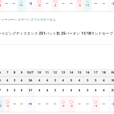
ー
ー
-2
ー
ー
ー
ー
ー
-
+1
+1
1
-1
-1
-1
ティ
ー パー
ボギー
ダブルボギー以上
ライビングディスタンス
251
パット数
25
パーオン
11/18
サンドセーブ
6
7
8
9
OUT
10
11
12
13
14
15
16
17
18
I
5
4
3
4
36
4
4
3
4
5
4
3
5
4
3
7
3
3
4
37
4
4
3
3
4
4
3
4
4
3
ー
ー
+1
ー
ー
ー
ー
ー
ー
-
2
-1
-1
-1
-1