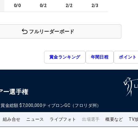
0/0
0/2
2/2
2/3
フルリーダーボード
賞金ランキング
年間日程
ポイント
アー選手権
日
賞金総額
$7,000,000
ティブロンGC（フロリダ州）
組み合せ
ニュース
ライブフォト
出場選手
概要など
TV