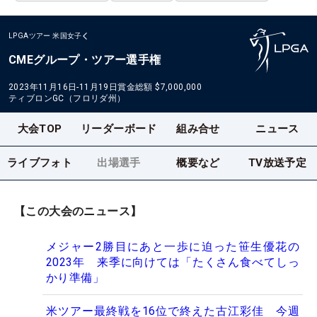
LPGAツアー
米国女子
CMEグループ・ツアー選手権
2023年11月16日-11月19日
賞金総額
$7,000,000
ティブロンGC（フロリダ州）
大会TOP
リーダーボード
組み合せ
ニュース
ライブフォト
出場選手
概要など
TV放送予定
【この大会のニュース】
メジャー2勝目にあと一歩に迫った笹生優花の
2023年 来季に向けては「たくさん食べてしっ
かり準備」
米ツアー最終戦を16位で終えた古江彩佳 今週