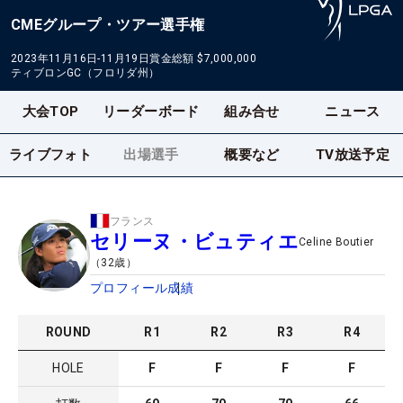
CMEグループ・ツアー選手権
2023年11月16日-11月19日
賞金総額
$7,000,000
ティブロンGC（フロリダ州）
大会TOP
リーダーボード
組み合せ
ニュース
ライブフォト
出場選手
概要など
TV放送予定
フランス
セリーヌ・ビュティエ
Celine Boutier
（
32
歳）
プロフィール
成績
ROUND
R
1
R
2
R
3
R
4
HOLE
F
F
F
F