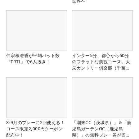
世界へ
仲宗根澄香が平均パット数
インター5分、都心から60分
『TRTL』で6人抜き！
のフラットな美観コース。大
栄カントリー俱楽部（千葉
県）
8-9月のプレーに2回使える！
「潮来CC（茨城県）」＆「鹿
コース限定2,000円クーポン
児島ガーデンGC（鹿児島
配布中！
県）」の無料プレー券が当た