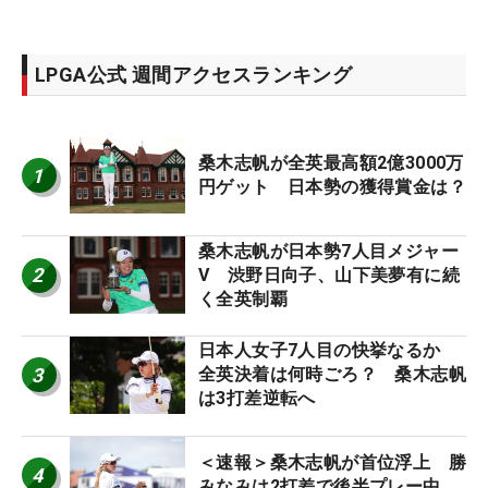
LPGA公式 週間アクセスランキング
桑木志帆が全英最高額2億3000万
1
円ゲット 日本勢の獲得賞金は？
桑木志帆が日本勢7人目メジャー
2
V 渋野日向子、山下美夢有に続
く全英制覇
日本人女子7人目の快挙なるか
3
全英決着は何時ごろ？ 桑木志帆
は3打差逆転へ
＜速報＞桑木志帆が首位浮上 勝
4
みなみは2打差で後半プレー中