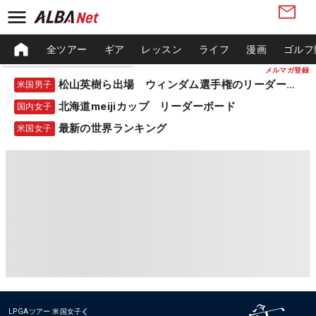
全ツアー
ギア
レッスン
ライフ
漫画
ゴルフ
メルマガ登録
松山英樹ら出場 ウィンダム選手権のリーダーボード
米国男子
北海道meijiカップ リーダーボード
国内女子
最新の世界ランキング
米国女子
LPGAツアー
米国女子