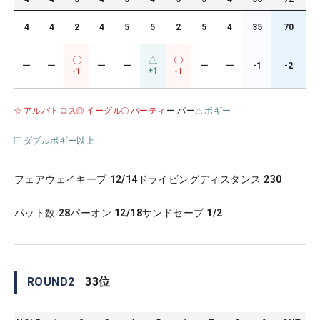
4
4
2
4
5
5
2
5
4
35
70
ー
ー
ー
ー
ー
ー
-1
-2
+1
-1
-1
アルバトロス
イーグル
バーティ
ー パー
ボギー
ダブルボギー以上
フェアウェイキープ
12/14
ドライビングディスタンス
230
パット数
28
パーオン
12/18
サンドセーブ
1/2
ROUND
2
33
位