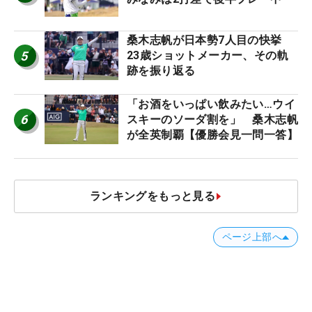
桑木志帆が日本勢7人目の快挙
5
23歳ショットメーカー、その軌
跡を振り返る
「お酒をいっぱい飲みたい…ウイ
6
スキーのソーダ割を」 桑木志帆
が全英制覇【優勝会見一問一答】
ランキングをもっと見る
ページ上部へ