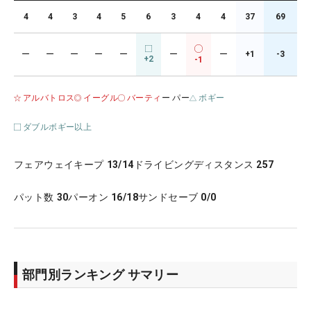
4
4
3
4
5
6
3
4
4
37
69
ー
ー
ー
ー
ー
ー
ー
+1
-3
+2
-1
アルバトロス
イーグル
バーティ
ー パー
ボギー
ダブルボギー以上
フェアウェイキープ
13/14
ドライビングディスタンス
257
パット数
30
パーオン
16/18
サンドセーブ
0/0
部門別ランキング サマリー