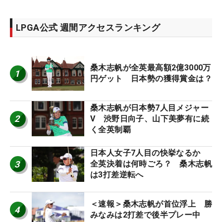
LPGA公式 週間アクセスランキング
桑木志帆が全英最高額2億3000万
1
円ゲット 日本勢の獲得賞金は？
桑木志帆が日本勢7人目メジャー
2
V 渋野日向子、山下美夢有に続
く全英制覇
日本人女子7人目の快挙なるか
3
全英決着は何時ごろ？ 桑木志帆
は3打差逆転へ
＜速報＞桑木志帆が首位浮上 勝
4
みなみは2打差で後半プレー中