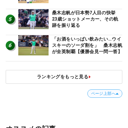
桑木志帆が日本勢7人目の快挙
5
23歳ショットメーカー、その軌
跡を振り返る
「お酒をいっぱい飲みたい…ウイ
6
スキーのソーダ割を」 桑木志帆
が全英制覇【優勝会見一問一答】
ランキングをもっと見る
ページ上部へ