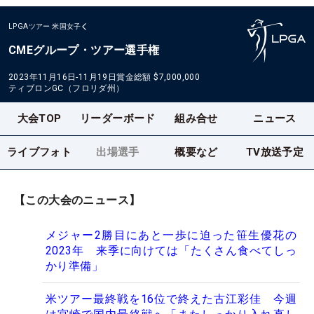
LPGAツアー
米国女子
CMEグループ・ツアー選手権
2023年11月16日-11月19日
賞金総額
$7,000,000
ティブロンGC（フロリダ州）
大会TOP
リーダーボード
組み合せ
ニュース
ライブフォト
出場選手
概要など
TV放送予定
【この大会のニュース】
メジャー2勝目にあと一歩に迫った笹生優花の
2023年 来季に向けては「たくさん食べてしっ
かり準備」
米ツアー最終戦を16位で終えた古江彩佳 今週