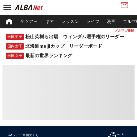
全ツアー
ギア
レッスン
ライフ
漫画
ゴルフ
メルマガ登録
松山英樹ら出場 ウィンダム選手権のリーダーボード
米国男子
北海道meijiカップ リーダーボード
国内女子
最新の世界ランキング
米国女子
LPGAツアー
米国女子