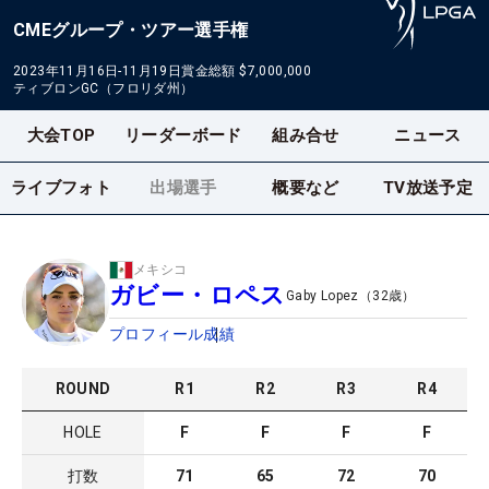
CMEグループ・ツアー選手権
2023年11月16日-11月19日
賞金総額
$7,000,000
ティブロンGC（フロリダ州）
大会TOP
リーダーボード
組み合せ
ニュース
ライブフォト
出場選手
概要など
TV放送予定
メキシコ
ガビー・ロペス
Gaby Lopez
（
32
歳）
プロフィール
成績
ROUND
R
1
R
2
R
3
R
4
HOLE
F
F
F
F
打数
71
65
72
70