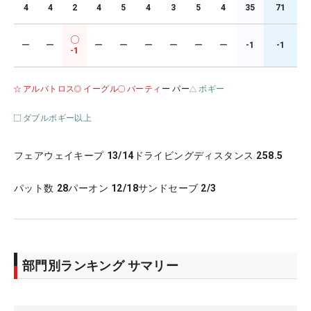
4
4
2
4
5
4
3
5
4
35
71
ー
ー
ー
ー
ー
ー
ー
ー
-1
-1
-1
アルバトロス
イーグル
バーティ
ー パー
ボギー
ダブルボギー以上
フェアウェイキープ
13/14
ドライビングディスタンス
258.5
パット数
28
パーオン
12/18
サンドセーブ
2/3
部門別ランキング サマリー