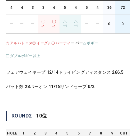
4
4
3
3
4
5
4
5
4
36
72
ー
ー
ー
ー
ー
0
0
+1
+1
-1
-1
アルバトロス
イーグル
バーティ
ー パー
ボギー
ダブルボギー以上
フェアウェイキープ
12/14
ドライビングディスタンス
266.5
パット数
28
パーオン
11/18
サンドセーブ
0/2
ROUND
2
10
位
HOLE
1
2
3
4
5
6
7
8
9
OUT