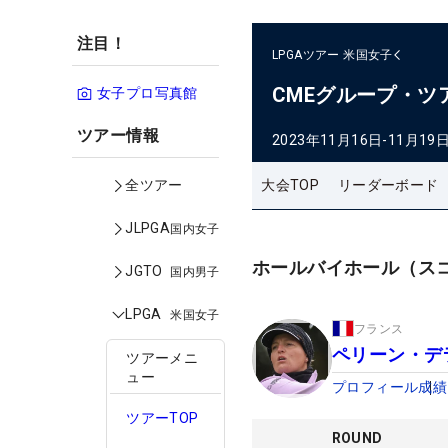
注目！
LPGAツアー
米国女子
CMEグループ・ツ
女子プロ写真館
ツアー情報
2023年11月16日-11月19
大会TOP
リーダーボード
全ツアー
JLPGA
国内女子
ホールバイホール（ス
JGTO
国内男子
LPGA
米国女子
フランス
ペリーン・デ
ツアーメニ
ュー
プロフィール
成績
ツアーTOP
ROUND