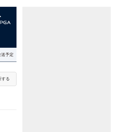
放送予定
新する