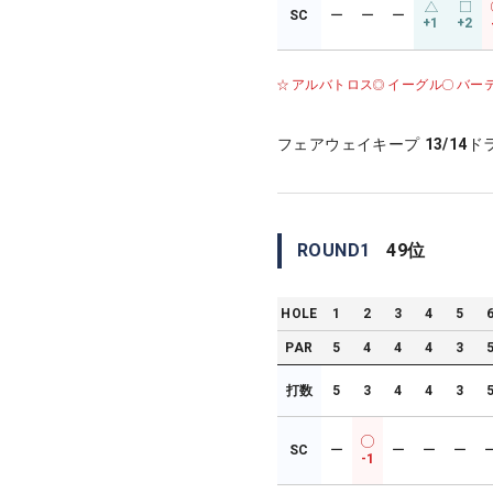
SC
ー
ー
ー
+1
+2
アルバトロス
イーグル
バー
フェアウェイキープ
13/14
ド
ROUND
1
49
位
HOLE
1
2
3
4
5
PAR
5
4
4
4
3
打数
5
3
4
4
3
SC
ー
ー
ー
ー
-1