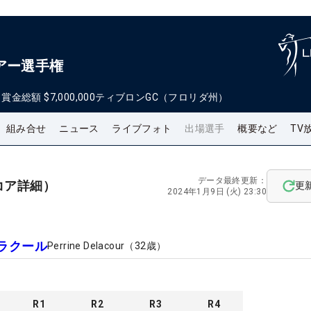
アー選手権
日
賞金総額
$7,000,000
ティブロンGC（フロリダ州）
組み合せ
ニュース
ライブフォト
出場選手
概要など
TV
データ最終更新：
コア詳細）
更
2024年1月9日 (火) 23:30
ラクール
Perrine Delacour
（
32
歳）
R
1
R
2
R
3
R
4