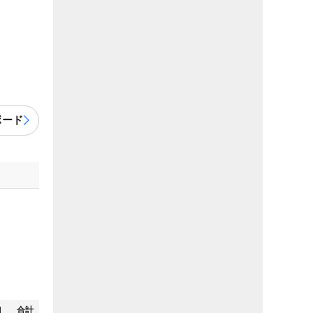
ボード
N
合計