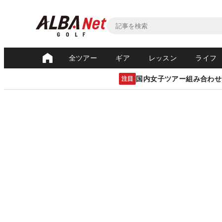
全ツアー
ギア
レッスン
ライフ
国内女子ツアー組み合わせ
注目