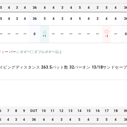
5
4
3
4
36
4
4
3
4
5
4
3
5
4
3
5
4
3
4
36
5
4
3
4
5
4
3
4
4
3
ー
ー
ー
ー
0
ー
ー
ー
ー
ー
ー
ー
0
+1
-1
ティ
ー パー
ボギー
ダブルボギー以上
イビングディスタンス
263.5
パット数
32
パーオン
13/18
サンドセー
6
7
8
9
OUT
10
11
12
13
14
15
16
17
18
I
5
4
3
4
36
4
4
3
4
5
4
3
5
4
3