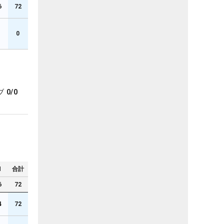
6
72
0
ブ
0/0
N
合計
6
72
4
72