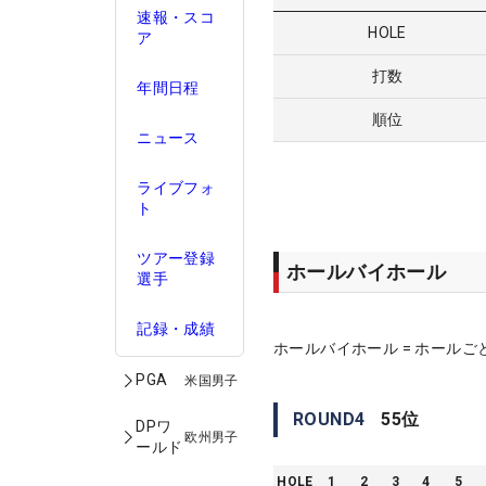
速報・スコ
HOLE
ア
打数
年間日程
順位
ニュース
ライブフォ
ト
ツアー登録
ホールバイホール
選手
記録・成績
ホールバイホール = ホールご
PGA
米国男子
ROUND
4
55
位
DPワ
欧州男子
ールド
HOLE
1
2
3
4
5