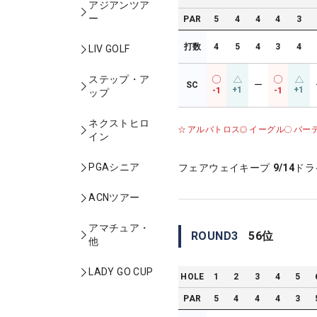
アジアンツア
ー
PAR
5
4
4
4
3
打数
4
5
4
3
4
LIV GOLF
ステップ・ア
SC
ー
+1
+1
-1
-1
ップ
ネクストヒロ
アルバトロス
イーグル
バー
イン
PGAシニア
フェアウェイキープ
9/14
ドラ
ACNツアー
アマチュア・
ROUND
3
56
位
他
LADY GO CUP
HOLE
1
2
3
4
5
PAR
5
4
4
4
3