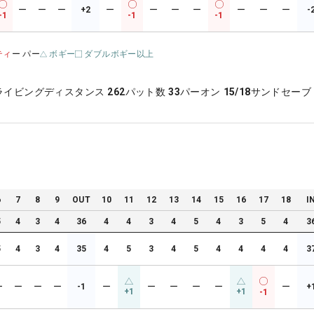
ー
ー
ー
+2
ー
ー
ー
ー
ー
ー
ー
-
-1
-1
-1
ティ
ー パー
ボギー
ダブルボギー以上
ライビングディスタンス
262
パット数
33
パーオン
15/18
サンドセーブ
6
7
8
9
OUT
10
11
12
13
14
15
16
17
18
I
5
4
3
4
36
4
4
3
4
5
4
3
5
4
3
5
4
3
4
35
4
5
3
4
5
4
4
4
4
3
ー
ー
ー
ー
-1
ー
ー
ー
ー
ー
ー
+
+1
+1
-1