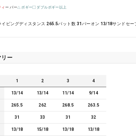
ティ
ー パー
ボギー
ダブルボギー以上
ライビングディスタンス
265.5
パット数
31
パーオン
13/18
サンドセー
マリー
1
2
3
4
13/14
13/14
11/14
9/14
265.5
262
268.5
263.5
31
33
31
32
13/18
15/18
13/18
13/18