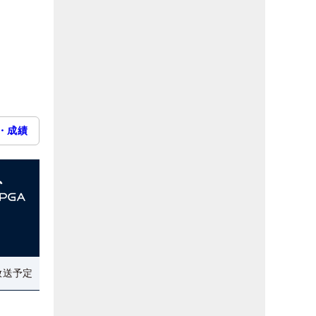
・成績
放送予定