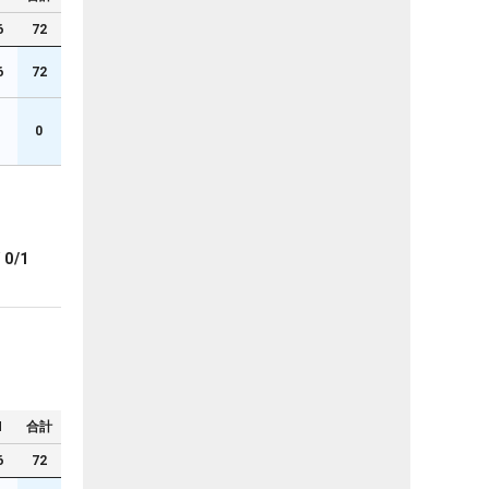
6
72
6
72
0
ブ
0/1
N
合計
6
72