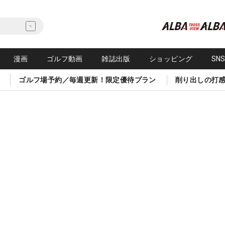
漫画
ゴルフ動画
雑誌出版
ショッピング
SN
ゴルフ場予約／毎週更新！限定優待プラン
削り出しの打