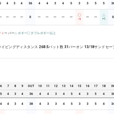
5
4
3
4
36
4
4
3
4
5
3
3
5
5
3
ー
ー
ー
ー
0
ー
ー
ー
ー
ー
ー
ー
0
+1
-1
ティ
ー パー
ボギー
ダブルボギー以上
ライビングディスタンス
268.5
パット数
31
パーオン
13/18
サンドセー
6
7
8
9
OUT
10
11
12
13
14
15
16
17
18
I
5
4
3
4
36
4
4
3
4
5
4
3
5
4
3
4
4
3
4
38
4
3
3
4
5
3
3
5
4
3