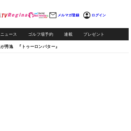
メルマガ登録
ログイン
Sニュース
ゴルフ場予約
連載
プレゼント
感が秀逸 『トゥーロンパター』