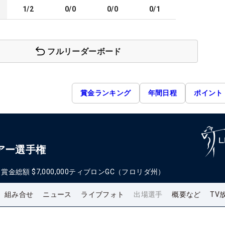
1/2
0/0
0/0
0/1
フルリーダーボード
賞金ランキング
年間日程
ポイント
アー選手権
日
賞金総額
$7,000,000
ティブロンGC（フロリダ州）
組み合せ
ニュース
ライブフォト
出場選手
概要など
TV