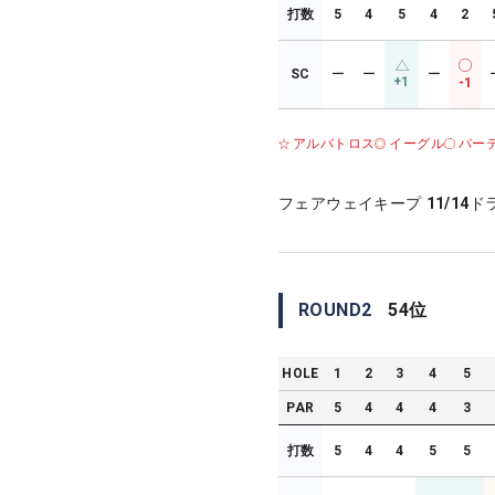
打数
5
4
5
4
2
SC
ー
ー
ー
+1
-1
アルバトロス
イーグル
バー
フェアウェイキープ
11/14
ド
ROUND
2
54
位
HOLE
1
2
3
4
5
PAR
5
4
4
4
3
打数
5
4
4
5
5