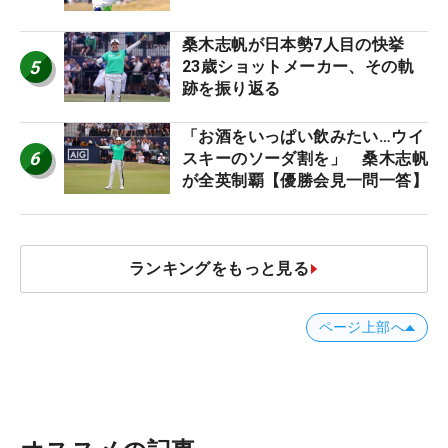
桑木志帆が日本勢7人目の快挙
5
23歳ショットメーカー、その軌
跡を振り返る
「お酒をいっぱい飲みたい…ウイ
6
スキーのソーダ割を」 桑木志帆
が全英制覇【優勝会見一問一答】
ランキングをもっと見る
ページ上部へ