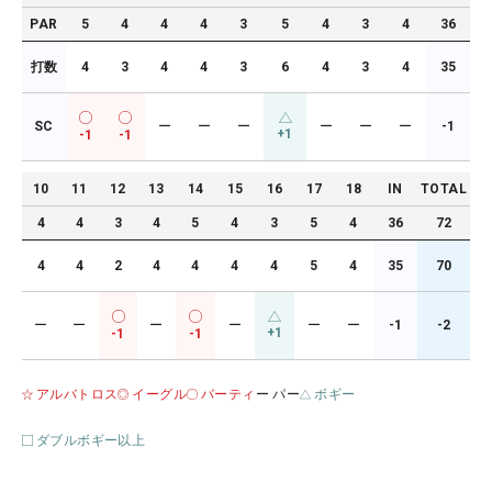
PAR
5
4
4
4
3
5
4
3
4
36
打数
4
3
4
4
3
6
4
3
4
35
SC
ー
ー
ー
ー
ー
ー
-1
+1
-1
-1
10
11
12
13
14
15
16
17
18
IN
TOTAL
4
4
3
4
5
4
3
5
4
36
72
4
4
2
4
4
4
4
5
4
35
70
ー
ー
ー
ー
ー
ー
-1
-2
+1
-1
-1
アルバトロス
イーグル
バーティ
ー パー
ボギー
ダブルボギー以上