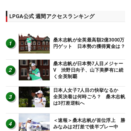
LPGA公式 週間アクセスランキング
桑木志帆が全英最高額2億3000万
1
円ゲット 日本勢の獲得賞金は？
桑木志帆が日本勢7人目メジャー
2
V 渋野日向子、山下美夢有に続
く全英制覇
日本人女子7人目の快挙なるか
3
全英決着は何時ごろ？ 桑木志帆
は3打差逆転へ
＜速報＞桑木志帆が首位浮上 勝
4
みなみは2打差で後半プレー中