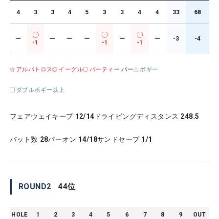
4
3
3
4
5
3
3
4
4
33
68
ー
ー
ー
ー
ー
ー
-3
-4
-1
-1
-1
アルバトロス
イーグル
バーティ
ー パー
ボギー
ダブルボギー以上
フェアウェイキープ
12/14
ドライビングディスタンス
248.5
パット数
28
パーオン
14/18
サンドセーブ
1/1
ROUND
2
44
位
HOLE
1
2
3
4
5
6
7
8
9
OUT