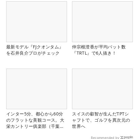
最新モデル『FJクオンタム』
仲宗根澄香が平均パット数
を石井良介プロがチェック
『TRTL』で6人抜き！
インター5分、都心から60分
スイスの叡智が生んだTPTシ
のフラットな美観コース。大
ャフトで、ゴルフを異次元の
栄カントリー俱楽部（千葉
世界へ
県）
Recommended by