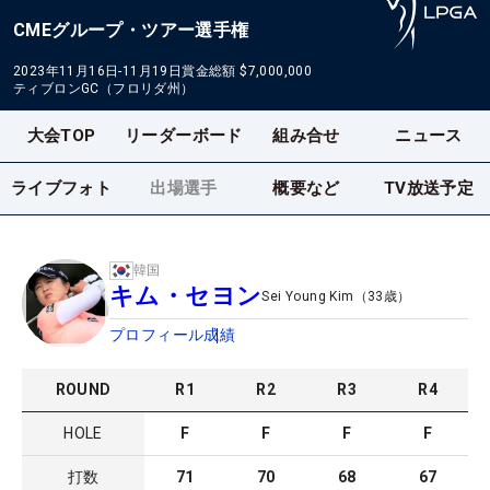
CMEグループ・ツアー選手権
2023年11月16日-11月19日
賞金総額
$7,000,000
ティブロンGC（フロリダ州）
大会TOP
リーダーボード
組み合せ
ニュース
ライブフォト
出場選手
概要など
TV放送予定
韓国
キム・セヨン
Sei Young Kim
（
33
歳）
プロフィール
成績
ROUND
R
1
R
2
R
3
R
4
HOLE
F
F
F
F
打数
71
70
68
67