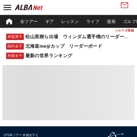
全ツアー
ギア
レッスン
ライフ
漫画
ゴルフ
メルマガ登録
松山英樹ら出場 ウィンダム選手権のリーダーボード
米国男子
北海道meijiカップ リーダーボード
国内女子
最新の世界ランキング
米国女子
LPGAツアー
米国女子