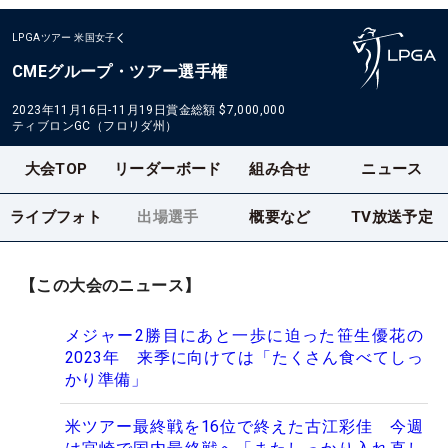
LPGAツアー
米国女子
CMEグループ・ツアー選手権
2023年11月16日-11月19日
賞金総額
$7,000,000
ティブロンGC（フロリダ州）
大会TOP
リーダーボード
組み合せ
ニュース
ライブフォト
出場選手
概要など
TV放送予定
【この大会のニュース】
メジャー2勝目にあと一歩に迫った笹生優花の
2023年 来季に向けては「たくさん食べてしっ
かり準備」
米ツアー最終戦を16位で終えた古江彩佳 今週