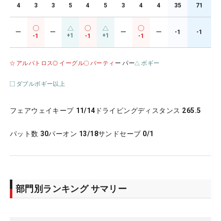
4
3
3
5
4
5
3
4
4
35
71
ー
ー
ー
ー
-1
-1
+1
+1
-1
-1
-1
アルバトロス
イーグル
バーティ
ー パー
ボギー
ダブルボギー以上
フェアウェイキープ
11/14
ドライビングディスタンス
265.5
パット数
30
パーオン
13/18
サンドセーブ
0/1
部門別ランキング サマリー