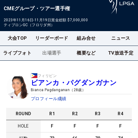
CMEグループ・ツアー選手権
2023年11月16日-11月19日
賞金総額
$7,000,000
ティブロンGC（フロリダ州）
大会TOP
リーダーボード
組み合せ
ニュース
ライブフォト
出場選手
概要など
TV放送予定
フィリピン
ビアンカ・パグダンガナン
Bianca Pagdanganan
（
28
歳）
プロフィール
成績
ROUND
R
1
R
2
R
3
R
4
HOLE
F
F
F
F