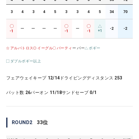
3
4
3
4
5
3
3
4
5
34
70
ー
ー
ー
ー
ー
-2
-2
+1
-1
-1
-1
アルバトロス
イーグル
バーティ
ー パー
ボギー
ダブルボギー以上
フェアウェイキープ
12/14
ドライビングディスタンス
253
パット数
26
パーオン
11/18
サンドセーブ
0/1
ROUND
2
33
位