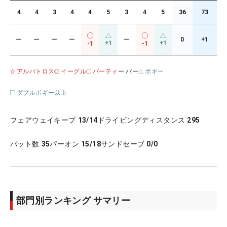
4
4
3
4
4
5
3
4
5
36
73
ー
ー
ー
ー
ー
0
+1
+1
+1
-1
-1
アルバトロス
イーグル
バーティ
ー パー
ボギー
ダブルボギー以上
フェアウェイキープ
13/14
ドライビングディスタンス
295
パット数
35
パーオン
15/18
サンドセーブ
0/0
部門別ランキング サマリー