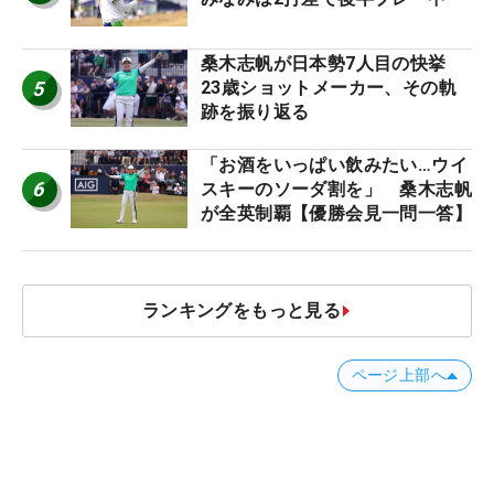
桑木志帆が日本勢7人目の快挙
5
23歳ショットメーカー、その軌
跡を振り返る
「お酒をいっぱい飲みたい…ウイ
6
スキーのソーダ割を」 桑木志帆
が全英制覇【優勝会見一問一答】
ランキングをもっと見る
ページ上部へ