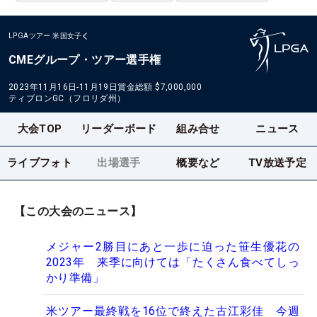
LPGAツアー
米国女子
CMEグループ・ツアー選手権
2023年11月16日-11月19日
賞金総額
$7,000,000
ティブロンGC（フロリダ州）
大会TOP
リーダーボード
組み合せ
ニュース
ライブフォト
出場選手
概要など
TV放送予定
【この大会のニュース】
メジャー2勝目にあと一歩に迫った笹生優花の
2023年 来季に向けては「たくさん食べてしっ
かり準備」
米ツアー最終戦を16位で終えた古江彩佳 今週