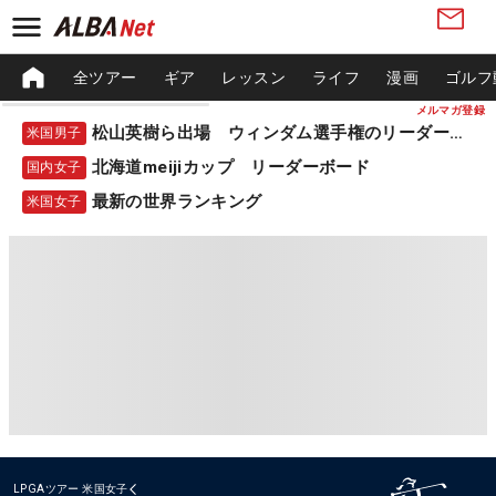
全ツアー
ギア
レッスン
ライフ
漫画
ゴルフ
メルマガ登録
松山英樹ら出場 ウィンダム選手権のリーダーボード
米国男子
北海道meijiカップ リーダーボード
国内女子
最新の世界ランキング
米国女子
LPGAツアー
米国女子