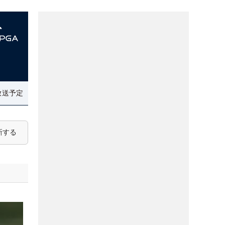
放送予定
新する