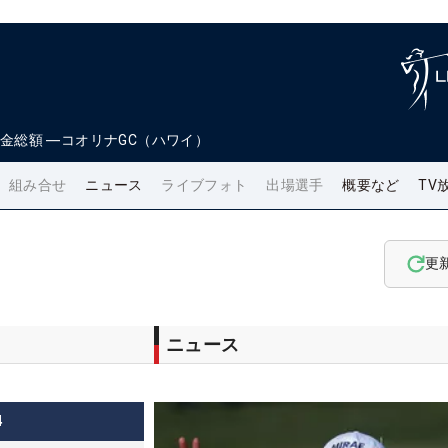
金総額
―
コオリナGC（ハワイ）
組み合せ
ニュース
ライブフォト
出場選手
概要など
TV
更
ニュース
4