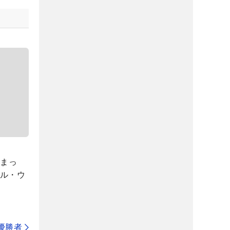
始まっ
ェル・ウ
代優勝者