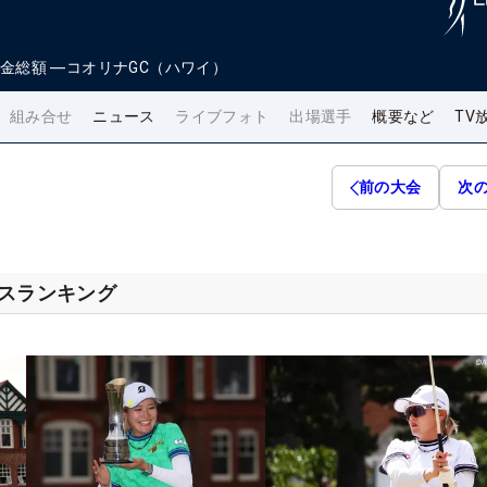
金総額
―
コオリナGC（ハワイ）
組み合せ
ニュース
ライブフォト
出場選手
概要など
TV
前の大会
次
セスランキング