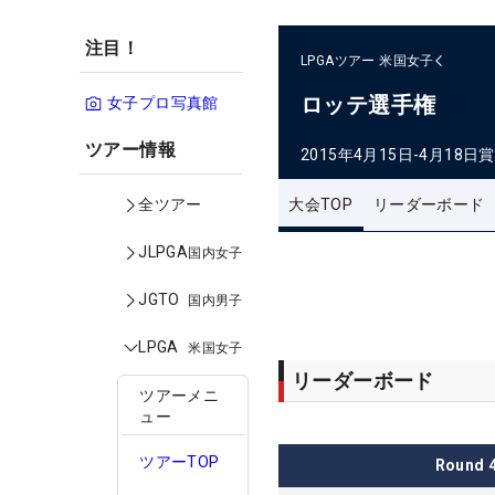
注目！
LPGAツアー
米国女子
ロッテ選手権
女子プロ写真館
ツアー情報
2015年4月15日-4月18日
賞
大会TOP
リーダーボード
全ツアー
JLPGA
国内女子
JGTO
国内男子
LPGA
米国女子
リーダーボード
ツアーメニ
ュー
ツアーTOP
Round