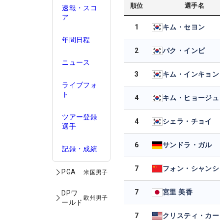
順位
選手名
速報・スコ
ア
1
キム・セヨン
年間日程
2
パク・インビ
ニュース
3
キム・インキョン
ライブフォ
ト
4
キム・ヒョージュ
ツアー登録
4
シェラ・チョイ
選手
6
サンドラ・ガル
記録・成績
7
フォン・シャンシ
PGA
米国男子
7
宮里 美香
DPワ
欧州男子
ールド
7
クリスティ・カー