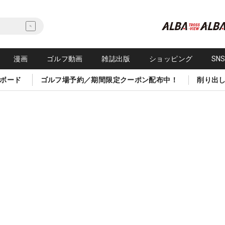
漫画
ゴルフ動画
雑誌出版
ショッピング
SN
ボード
ゴルフ場予約／期間限定クーポン配布中！
削り出