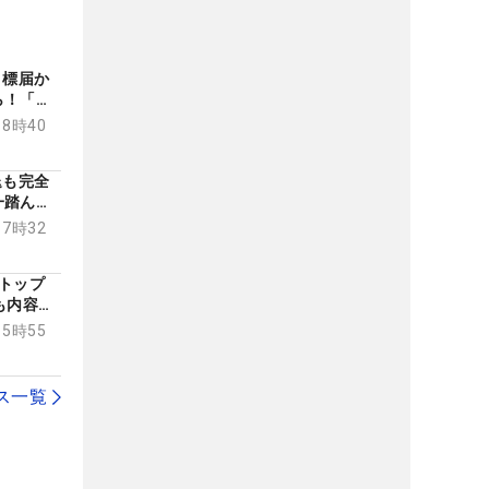
目標届か
ら！「ル
変だな」
18時40
退も完全
一踏ん張
17時32
トップ
も内容が
15時55
ス一覧