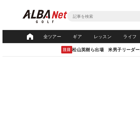
全ツアー
ギア
レッスン
ライフ
松山英樹ら出場 米男子リーダー
注目