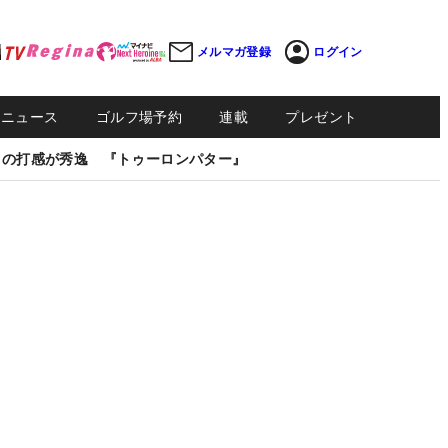
メルマガ登録
ログイン
Sニュース
ゴルフ場予約
連載
プレゼント
しの打感が秀逸 『トゥーロンパター』