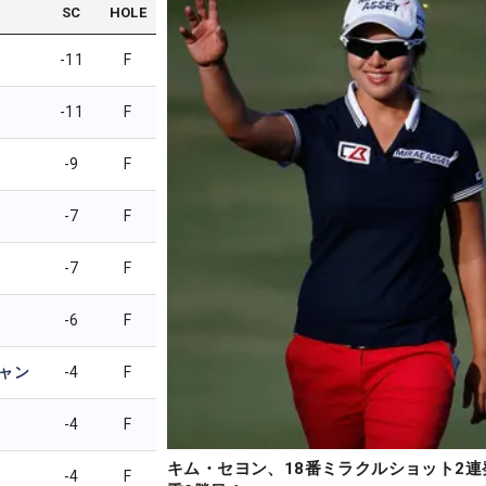
SC
HOLE
-11
F
-11
F
-9
F
-7
F
-7
F
-6
F
ャン
-4
F
-4
F
キム・セヨン、18番ミラクルショット2連
-4
F