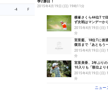
季2勝目！
2015年4月19日 (日) 19時11分
-4
F
横峯さくら44位Tで
ず次戦はマンデーか
ーキーはほんとに大
2015年4月19日 (日) 
分
宮里藍、18位Tに後
復活まで「あともう
りです」
2015年4月19日 (日) 
分
宮里美香、2年ぶりの
10入りも「順位より
すごく悔しい」
2015年4月19日 (日) 
分
ニュー