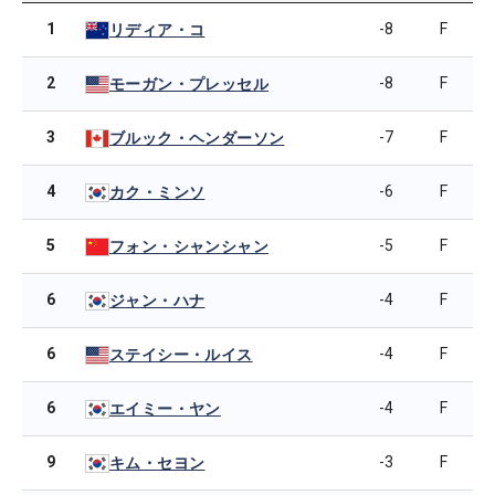
1
-8
F
リディア・コ
2
-8
F
モーガン・プレッセル
3
-7
F
ブルック・ヘンダーソン
4
-6
F
カク・ミンソ
5
-5
F
フォン・シャンシャン
6
-4
F
ジャン・ハナ
6
-4
F
ステイシー・ルイス
6
-4
F
エイミー・ヤン
9
-3
F
キム・セヨン