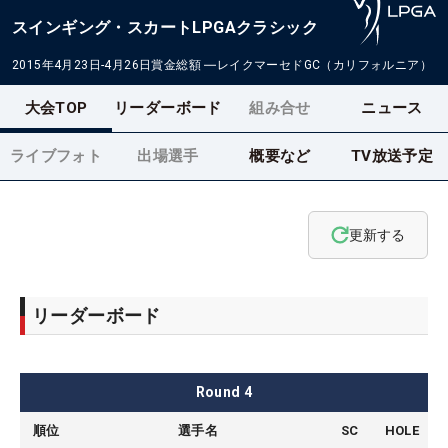
スインギング・スカートLPGAクラシック
2015年4月23日-4月26日
賞金総額
―
レイクマーセドGC（カリフォルニア）
大会TOP
リーダーボード
組み合せ
ニュース
ライブフォト
出場選手
概要など
TV放送予定
更新する
リーダーボード
Round
4
順位
選手名
SC
HOLE