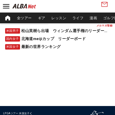
全ツアー
ギア
レッスン
ライフ
漫画
ゴルフ
メルマガ登録
松山英樹ら出場 ウィンダム選手権のリーダーボード
米国男子
北海道meijiカップ リーダーボード
国内女子
最新の世界ランキング
米国女子
LPGAツアー
米国女子