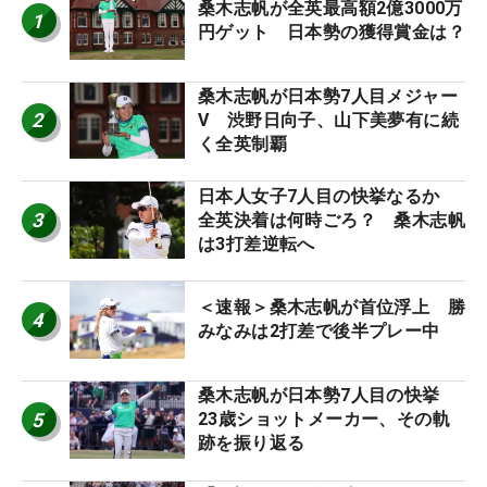
桑木志帆が全英最高額2億3000万
1
円ゲット 日本勢の獲得賞金は？
桑木志帆が日本勢7人目メジャー
2
V 渋野日向子、山下美夢有に続
く全英制覇
日本人女子7人目の快挙なるか
3
全英決着は何時ごろ？ 桑木志帆
は3打差逆転へ
＜速報＞桑木志帆が首位浮上 勝
4
みなみは2打差で後半プレー中
桑木志帆が日本勢7人目の快挙
5
23歳ショットメーカー、その軌
跡を振り返る