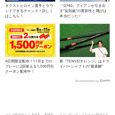
ネクストヒロイン選手とラウ
『G740』アイアンが引き出
ンドできるチャンス！詳しく
す“反則級”の寛容性と飛びは
はこちら！
本当だった！
4日間限定配布！11月までの
新『TENSEIオレンジ』はドラ
プレーに2回使える1,500円分
イバーシャフトの“最適解”
クーポン配布中！
Recommended by
ゴルフ総合サイト ALBA
米国女
スインギング・スカートLPGAクラ