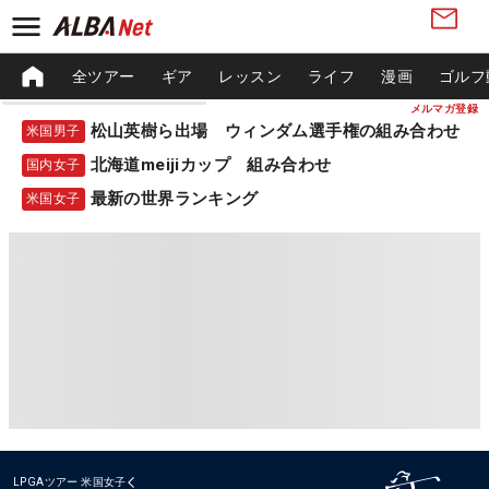
全ツアー
ギア
レッスン
ライフ
漫画
ゴルフ
メルマガ登録
松山英樹ら出場 ウィンダム選手権の組み合わせ
米国男子
北海道meijiカップ 組み合わせ
国内女子
最新の世界ランキング
米国女子
LPGAツアー
米国女子