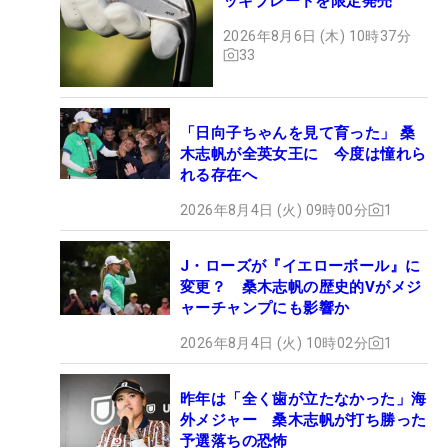
ッキブレードを限定発売
2026年8月6日 (木) 10時37分
33
「日向子ちゃんを見て育った」 桑
木志帆が全英女王に 今度は憧れら
れる存在へ
2026年8月4日 (火) 09時00分
1
J・ローズが『イエローボール』に
変更？ 桑木志帆の歴史的Vがメジ
ャーチャンプにも影響か
2026年8月4日 (火) 10時02分
1
昨年は「全く歯が立たなかった」海
外メジャー 桑木志帆が打ち勝った
予選落ちの恐怖