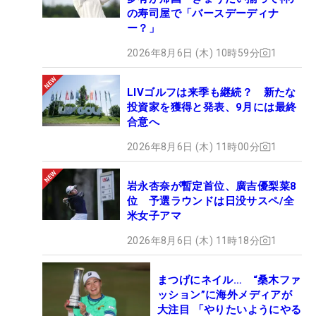
の寿司屋で「バースデーディナ
ー？」
2026年8月6日 (木) 10時59分
1
LIVゴルフは来季も継続？ 新たな
投資家を獲得と発表、9月には最終
合意へ
2026年8月6日 (木) 11時00分
1
岩永杏奈が暫定首位、廣吉優梨菜8
位 予選ラウンドは日没サスペ/全
米女子アマ
2026年8月6日 (木) 11時18分
1
まつげにネイル… “桑木ファ
ッション”に海外メディアが
大注目 「やりたいようにやる