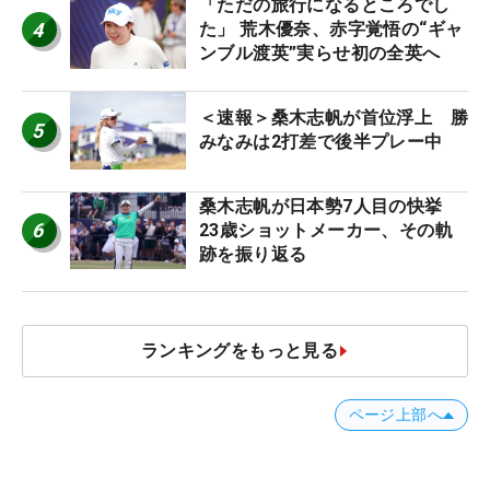
「ただの旅行になるところでし
4
た」 荒木優奈、赤字覚悟の“ギャ
ンブル渡英”実らせ初の全英へ
＜速報＞桑木志帆が首位浮上 勝
5
みなみは2打差で後半プレー中
桑木志帆が日本勢7人目の快挙
6
23歳ショットメーカー、その軌
跡を振り返る
ランキングをもっと見る
ページ上部へ