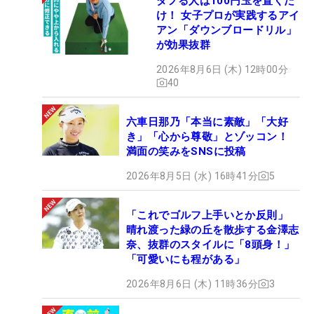
ダフる人は100円玉を置くだ
け！ 女子プロが実践するアイ
アン「ダウンブロードリル」
が効果抜群
2026年8月6日 (木) 12時00分
40
六車日那乃「本当に素敵」「大好
き」「心から尊敬」とゾッコン！
満面の笑みをSNSに投稿
2026年8月5日 (水) 16時41分
5
「これでゴルフ上手いとか反則」
晴れ渡った緑の丘を散歩する金澤志
奈、抜群のスタイルに「8頭身！」
「可愛いにも程がある」
2026年8月6日 (木) 11時36分
3