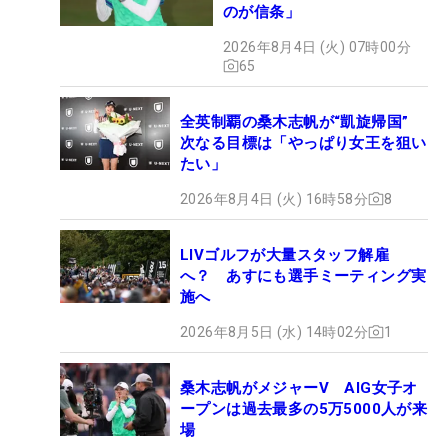
のが信条」
2026年8月4日 (火) 07時00分
65
全英制覇の桑木志帆が“凱旋帰国”
次なる目標は「やっぱり女王を狙い
たい」
2026年8月4日 (火) 16時58分
8
LIVゴルフが大量スタッフ解雇
へ？ あすにも選手ミーティング実
施へ
2026年8月5日 (水) 14時02分
1
桑木志帆がメジャーV AIG女子オ
ープンは過去最多の5万5000人が来
場