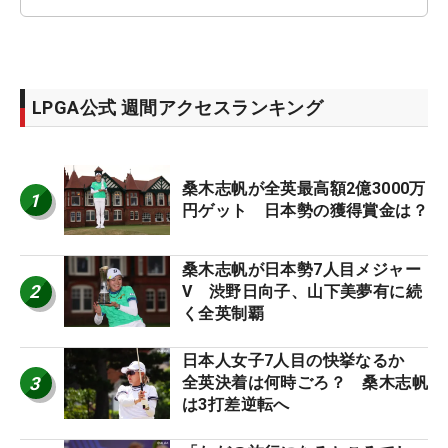
LPGA公式 週間アクセスランキング
桑木志帆が全英最高額2億3000万
1
円ゲット 日本勢の獲得賞金は？
桑木志帆が日本勢7人目メジャー
2
V 渋野日向子、山下美夢有に続
く全英制覇
日本人女子7人目の快挙なるか
3
全英決着は何時ごろ？ 桑木志帆
は3打差逆転へ