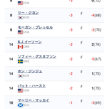
-3
0
8
(72)
USA
リー・ジヨン
F
-3
-4
8
(68)
KOR
モーガン・プレッセル
F
-3
-2
8
(70)
USA
A.J.イーソーン
F
-2
2
14
(74)
CAN
ソフィー・グスタフソン
F
-2
-5
14
(67)
SWE
ホン・ジンジュ
F
-2
1
14
(73)
KOR
パット・ハースト
F
-2
1
14
(73)
USA
マーリー・マッカイ
F
-1
-3
18
(69)
SCO