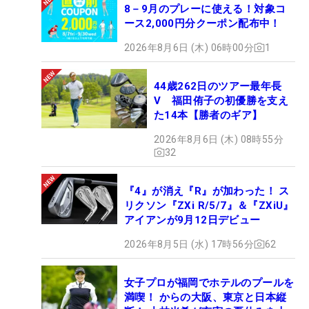
8－9月のプレーに使える！対象コ
ース2,000円分クーポン配布中！
2026年8月6日 (木) 06時00分
1
44歳262日のツアー最年長
V 福田侑子の初優勝を支え
た14本【勝者のギア】
2026年8月6日 (木) 08時55分
32
『4』が消え『R』が加わった！ ス
リクソン『ZXi R/5/7』＆『ZXiU』
アイアンが9月12日デビュー
2026年8月5日 (水) 17時56分
62
女子プロが福岡でホテルのプールを
満喫！ からの大阪、東京と日本縦