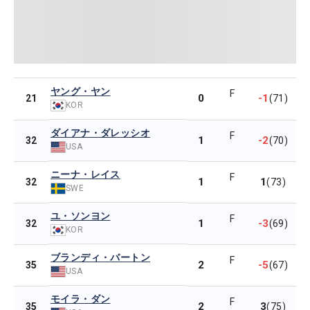
ヤング・ヤン
F
0
-1
21
(71)
KOR
ダイアナ・ダレッシオ
F
1
-2
32
(70)
USA
ニーナ・レイス
F
1
1
32
(73)
SWE
ユ・ソンヨン
F
1
-3
32
(69)
KOR
ブランディ・バートン
F
2
-5
35
(67)
USA
モイラ・ダン
F
2
3
35
(75)