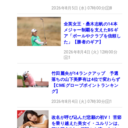
2026年8月5日 (水) 07時00分
8
全英女王・桑木志帆の14本
メジャー制覇を支えたBSギ
ア「ボールやクラブを信頼し
た」【勝者のギア】
2026年8月4日 (火) 12時00分
1
竹田麗央が14ランクアップ 予選
落ちの山下美夢有は4位で変わらず
【CMEグローブポイントランキン
グ】
2026年8月4日 (火) 07時30分
1
改名が呼び込んだ悲願の初V！ 苦節
を乗り越えた美女イ・ユルリンは、