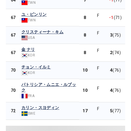
7
-1
64
(71)
TWN
ユ・ピンリン
F
8
-1
67
(71)
TWN
クリスティーナ・キム
F
8
3
67
(75)
USA
金 ナリ
F
8
2
67
(74)
KOR
チョン・イルミ
F
10
4
70
(76)
KOR
パトリシア・ムニエ・ルブッ
F
ク
10
4
70
(76)
FRA
カリン・スヨディン
F
17
5
72
(77)
SWE