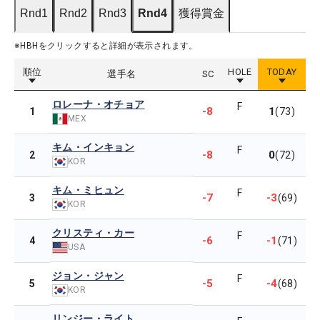
Rnd1
Rnd2
Rnd3
Rnd4
獲得賞金
※HBHをクリックすると詳細が表示されます。
順位
HOLE
TODAY
選手名
SC
ロレーナ・オチョア
F
-8
1
1
(73)
MEX
キム・インキョン
F
-8
0
2
(72)
KOR
キム・ミヒュン
F
-7
-3
3
(69)
KOR
クリスティ・カー
F
-6
-1
4
(71)
USA
ジョン・ジャン
F
-5
-4
5
(68)
KOR
リンジー・ライト