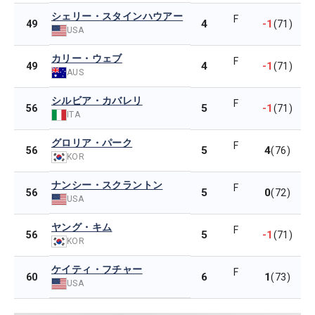
シェリー・スタインハウアー
F
4
-1
49
(71)
USA
カリー・ウェブ
F
4
-1
49
(71)
AUS
シルビア・カバレリ
F
5
-1
56
(71)
ITA
グロリア・パーク
F
5
4
56
(76)
KOR
ナンシー・スクラントン
F
5
0
56
(72)
USA
ヤング・キム
F
5
-1
56
(71)
KOR
ケイティ・フチャー
F
6
1
60
(73)
USA