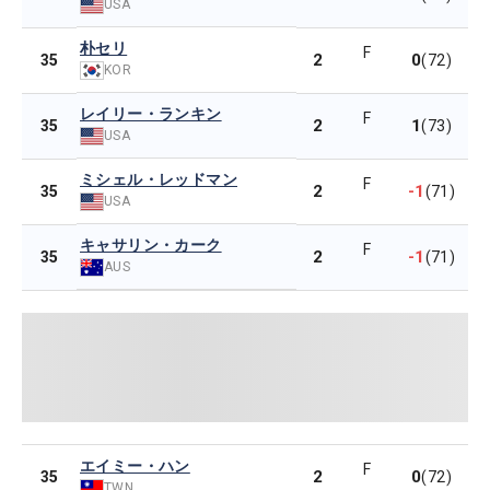
USA
朴セリ
F
2
0
35
(72)
KOR
レイリー・ランキン
F
2
1
35
(73)
USA
ミシェル・レッドマン
F
2
-1
35
(71)
USA
キャサリン・カーク
F
2
-1
35
(71)
AUS
エイミー・ハン
F
2
0
35
(72)
TWN