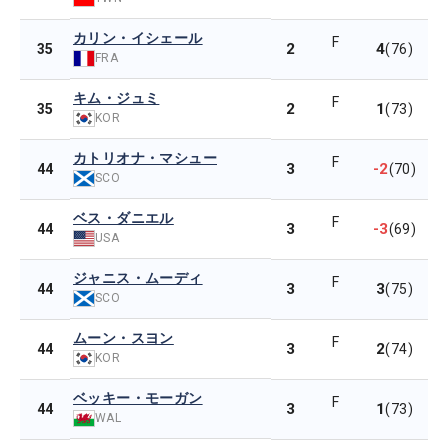
カリン・イシェール
F
2
4
35
(76)
FRA
キム・ジュミ
F
2
1
35
(73)
KOR
カトリオナ・マシュー
F
3
-2
44
(70)
SCO
ベス・ダニエル
F
3
-3
44
(69)
USA
ジャニス・ムーディ
F
3
3
44
(75)
SCO
ムーン・スヨン
F
3
2
44
(74)
KOR
ベッキー・モーガン
F
3
1
44
(73)
WAL