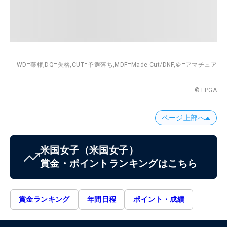
WD=棄権,
DQ=失格,
CUT=予選落ち,
MDF=Made Cut/DNF,
＠=アマチュア
© LPGA
ページ上部へ
米国女子
（米国女子）
賞金・ポイントランキングはこちら
賞金ランキング
年間日程
ポイント・成績