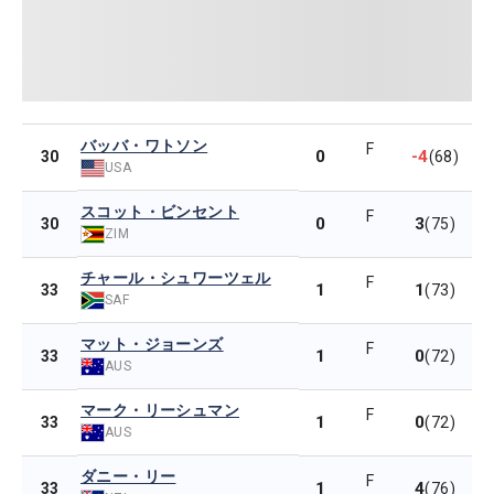
バッバ・ワトソン
F
0
-4
30
(68)
USA
スコット・ビンセント
F
0
3
30
(75)
ZIM
チャール・シュワーツェル
F
1
1
33
(73)
SAF
マット・ジョーンズ
F
1
0
33
(72)
AUS
マーク・リーシュマン
F
1
0
33
(72)
AUS
ダニー・リー
F
1
4
33
(76)