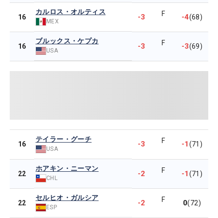
カルロス・オルティス
F
-3
-4
16
(68)
MEX
ブルックス・ケプカ
F
-3
-3
16
(69)
USA
テイラー・グーチ
F
-3
-1
16
(71)
USA
ホアキン・ニーマン
F
-2
-1
22
(71)
CHL
セルヒオ・ガルシア
F
-2
0
22
(72)
ESP