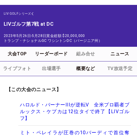
LIV GOLFシリーズ
LIVゴルフ第7戦 at DC
2023年5月26日-5月28日
賞金総額
$20,000,000
トランプ・ナショナルGC ワシントンDC（バージニア州）
大会TOP
リーダーボード
組み合せ
ニュース
ライブフォト
出場選手
概要など
TV放送予定
【この大会のニュース】
ハロルド・バーナーIIIが逆転V 全米プロ覇者ブ
ルックス・ケプカは12位タイで終了【LIVゴル
フ】
ミト・ペレイラが圧巻の10バーディで首位奪