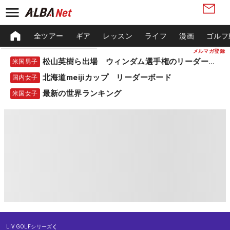
全ツアー
ギア
レッスン
ライフ
漫画
ゴルフ
メルマガ登録
松山英樹ら出場 ウィンダム選手権のリーダーボード
米国男子
北海道meijiカップ リーダーボード
国内女子
最新の世界ランキング
米国女子
LIV GOLFシリーズ