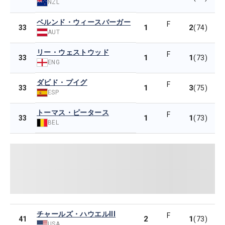
NZL
ベルンド・ウィースバーガー
F
1
2
33
(74)
AUT
リー・ウェストウッド
F
1
1
33
(73)
ENG
ダビド・プイグ
F
1
3
33
(75)
ESP
トーマス・ピータース
F
1
1
33
(73)
BEL
チャールズ・ハウエルIII
F
2
1
41
(73)
USA