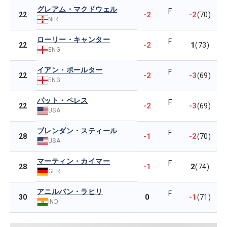
グレアム・マクドウェル
F
-2
-2
22
(70)
NIR
ローリー・キャンター
F
-2
1
22
(73)
ENG
イアン・ポールター
F
-2
-3
22
(69)
ENG
パット・ペレス
F
-2
-3
22
(69)
USA
ブレンダン・スティール
F
-1
-2
28
(70)
USA
マーティン・カイマー
F
-1
2
28
(74)
GER
アニルバン・ラヒリ
F
0
-1
30
(71)
IND