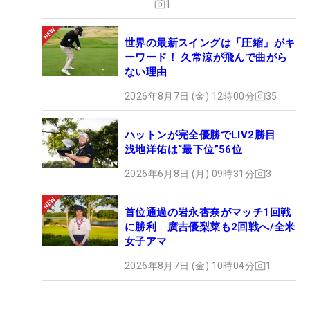
1
世界の最新スイングは「圧縮」がキ
ーワード！ 久常涼が飛んで曲がら
ない理由
2026年8月7日 (金) 12時00分
35
ハットンが完全優勝でLIV2勝目
浅地洋佑は“最下位”56位
2026年6月8日 (月) 09時31分
3
首位通過の岩永杏奈がマッチ1回戦
に勝利 廣吉優梨菜も2回戦へ/全米
女子アマ
2026年8月7日 (金) 10時04分
1