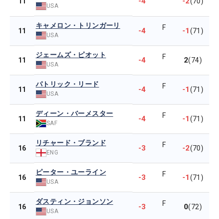
-4
-2
11
(70)
USA
キャメロン・トリンガーリ
F
-4
-1
11
(71)
USA
ジェームズ・ピオット
F
-4
2
11
(74)
USA
パトリック・リード
F
-4
-1
11
(71)
USA
ディーン・バーメスター
F
-4
-1
11
(71)
SAF
リチャード・ブランド
F
-3
-2
16
(70)
ENG
ピーター・ユーライン
F
-3
-1
16
(71)
USA
ダスティン・ジョンソン
F
-3
0
16
(72)
USA