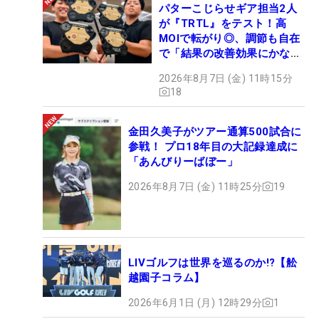
パターこじらせギア担当2人
が『TRTL』をテスト！高
MOIで転がり◎、調節も自在
で「結果の改善効果にかなり
の意外性」
2026年8月7日 (金) 11時15分
18
金田久美子がツアー通算500試合に
参戦！ プロ18年目の大記録達成に
「あんびりーばぼー」
2026年8月7日 (金) 11時25分
19
LIVゴルフは世界を巡るのか!?【舩
越園子コラム】
2026年6月1日 (月) 12時29分
1