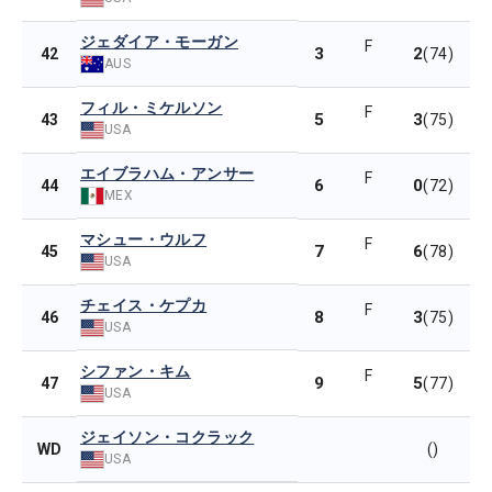
ジェダイア・モーガン
F
3
2
42
(74)
AUS
フィル・ミケルソン
F
5
3
43
(75)
USA
エイブラハム・アンサー
F
6
0
44
(72)
MEX
マシュー・ウルフ
F
7
6
45
(78)
USA
チェイス・ケプカ
F
8
3
46
(75)
USA
シファン・キム
F
9
5
47
(77)
USA
ジェイソン・コクラック
WD
()
USA