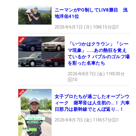
ニーマンがPO制してLIV8勝目 浅
地洋佑41位
2026年6月1日 (月) 10時15分
1
「いつかはクラウン」「シー
マ現象」……あの熱狂を覚え
ているか？ バブルのゴルフ場
を彩った名車たち
2026年8月7日 (金) 11時30分
10
女子プロたちが過ごしたオープンウ
ィーク 堀琴音は人生初の…！ 六車
日那乃は新幹線でとんぼ返り…！
2026年8月7日 (金) 11時57分
1