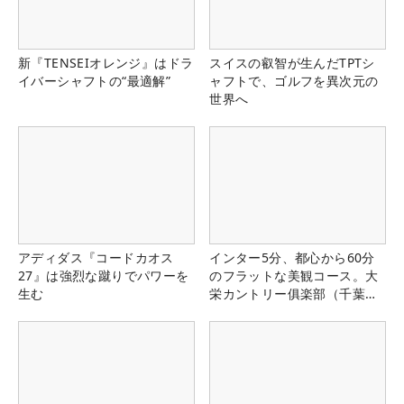
新『TENSEIオレンジ』はドラ
スイスの叡智が生んだTPTシ
イバーシャフトの“最適解”
ャフトで、ゴルフを異次元の
世界へ
アディダス『コードカオス
インター5分、都心から60分
27』は強烈な蹴りでパワーを
のフラットな美観コース。大
生む
栄カントリー俱楽部（千葉
県）