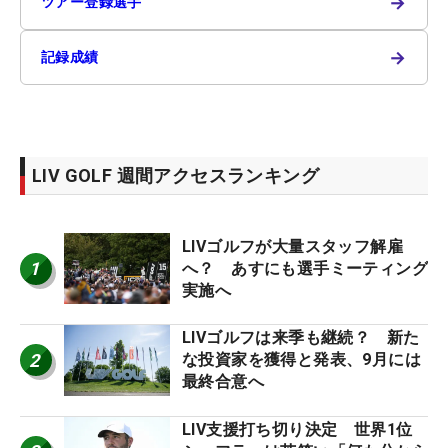
→
ツアー登録選手
→
記録成績
LIV GOLF 週間アクセスランキング
LIVゴルフが大量スタッフ解雇
1
へ？ あすにも選手ミーティング
実施へ
LIVゴルフは来季も継続？ 新た
2
な投資家を獲得と発表、9月には
最終合意へ
LIV支援打ち切り決定 世界1位