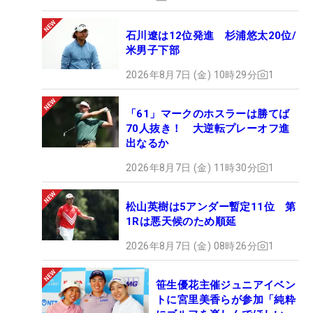
石川遼は12位発進 杉浦悠太20位/
米男子下部
2026年8月7日 (金) 10時29分
1
「61」マークのホスラーは勝てば
70人抜き！ 大逆転プレーオフ進
出なるか
2026年8月7日 (金) 11時30分
1
松山英樹は5アンダー暫定11位 第
1Rは悪天候のため順延
2026年8月7日 (金) 08時26分
1
笹生優花主催ジュニアイベン
トに宮里美香らが参加「純粋