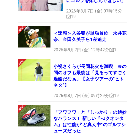
にゴルフを楽しんでほしい」
2026年8月7日 (金) 07時15分
19
＜速報＞入谷響が単独首位 永井花
奈、金田久美子ら1差追走
2026年8月7日 (金) 12時42分
1
小祝さくらが長岡花火を満喫 束の
間のオフも最後は「見るってすごく
過酷だなぁ」【女子ツアーの“ヒト
ネタ”】
2026年8月7日 (金) 09時29分
19
「フワフワ」と「しっかり」の絶妙
なバランス！ 新しい『FJクオンタ
ム』は性能が“ど真ん中”のゴルフシ
ューズだった