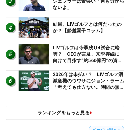
3
シェフラーは苦笑い「何も分から
ないよ」
結局、LIVゴルフとは何だったの
4
か？【舩越園子コラム】
LIVゴルフは今季残り4試合に暗
5
雲？ CEOが言及、来季存続に
向けて目指す“約560億円”の資金
調達
2026年は未払い？ LIVゴルフ消
6
滅危機のウワサにジョン・ラーム
「考えても仕方ない。時間の無
駄」
ランキングをもっと見る
ページ上部へ