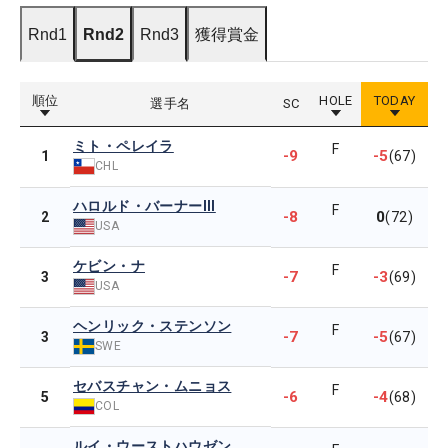
Rnd1
Rnd2
Rnd3
獲得賞金
順位
HOLE
TODAY
選手名
SC
ミト・ペレイラ
F
-9
-5
1
(67)
CHL
ハロルド・バーナーIII
F
-8
0
2
(72)
USA
ケビン・ナ
F
-7
-3
3
(69)
USA
ヘンリック・ステンソン
F
-7
-5
3
(67)
SWE
セバスチャン・ムニョス
F
-6
-4
5
(68)
COL
ルイ・ウーストハウゼン