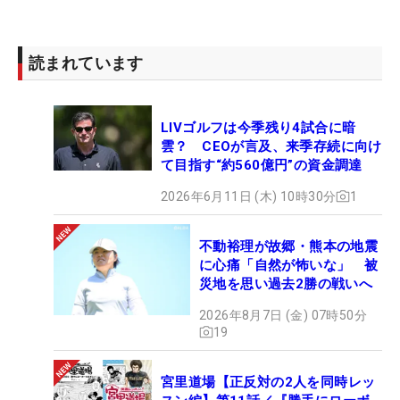
読まれています
LIVゴルフは今季残り4試合に暗
雲？ CEOが言及、来季存続に向け
て目指す“約560億円”の資金調達
2026年6月11日 (木) 10時30分
1
不動裕理が故郷・熊本の地震
に心痛「自然が怖いな」 被
災地を思い過去2勝の戦いへ
2026年8月7日 (金) 07時50分
19
宮里道場【正反対の2人を同時レッ