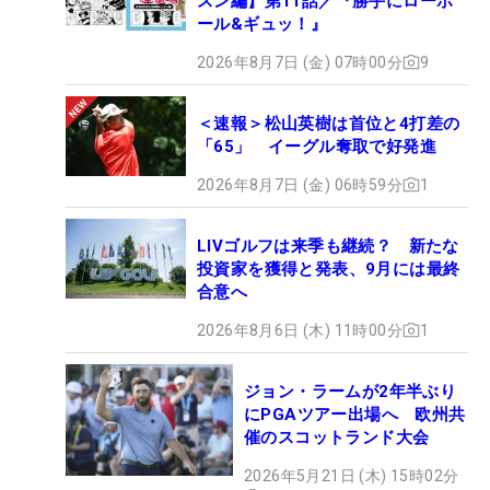
スン編】第11話／『勝手にローボ
ール&ギュッ！』
2026年8月7日 (金) 07時00分
9
＜速報＞松山英樹は首位と4打差の
「65」 イーグル奪取で好発進
2026年8月7日 (金) 06時59分
1
LIVゴルフは来季も継続？ 新たな
投資家を獲得と発表、9月には最終
合意へ
2026年8月6日 (木) 11時00分
1
ジョン・ラームが2年半ぶり
にPGAツアー出場へ 欧州共
催のスコットランド大会
2026年5月21日 (木) 15時02分