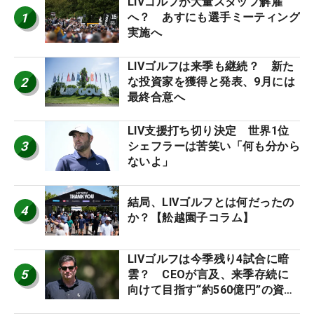
LIVゴルフが大量スタッフ解雇
1
へ？ あすにも選手ミーティング
実施へ
LIVゴルフは来季も継続？ 新た
2
な投資家を獲得と発表、9月には
最終合意へ
LIV支援打ち切り決定 世界1位
3
シェフラーは苦笑い「何も分から
ないよ」
結局、LIVゴルフとは何だったの
4
か？【舩越園子コラム】
LIVゴルフは今季残り4試合に暗
5
雲？ CEOが言及、来季存続に
向けて目指す“約560億円”の資金
調達