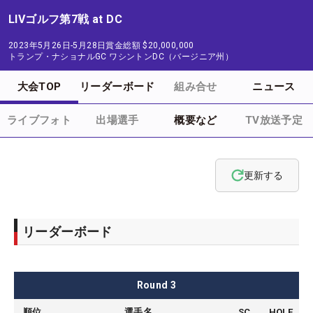
LIVゴルフ第7戦 at DC
2023年5月26日-5月28日
賞金総額
$20,000,000
トランプ・ナショナルGC ワシントンDC（バージニア州）
大会TOP
リーダーボード
組み合せ
ニュース
ライブフォト
出場選手
概要など
TV放送予定
更新する
リーダーボード
Round
3
順位
選手名
SC
HOLE