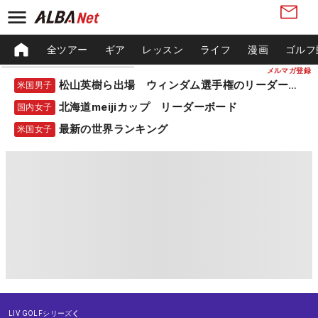
全ツアー
ギア
レッスン
ライフ
漫画
ゴルフ
メルマガ登録
松山英樹ら出場 ウィンダム選手権のリーダーボード
米国男子
北海道meijiカップ リーダーボード
国内女子
最新の世界ランキング
米国女子
LIV GOLFシリーズ