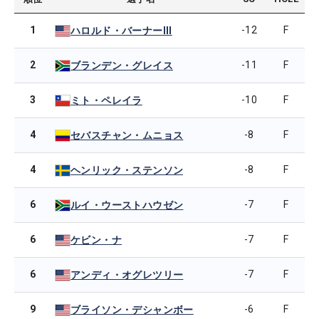
1
-12
F
ハロルド・バーナーIII
2
-11
F
ブランデン・グレイス
3
-10
F
ミト・ペレイラ
4
-8
F
セバスチャン・ムニョス
4
-8
F
ヘンリック・ステンソン
6
-7
F
ルイ・ウーストハウゼン
6
-7
F
ケビン・ナ
6
-7
F
アンディ・オグレツリー
9
-6
F
ブライソン・デシャンボー