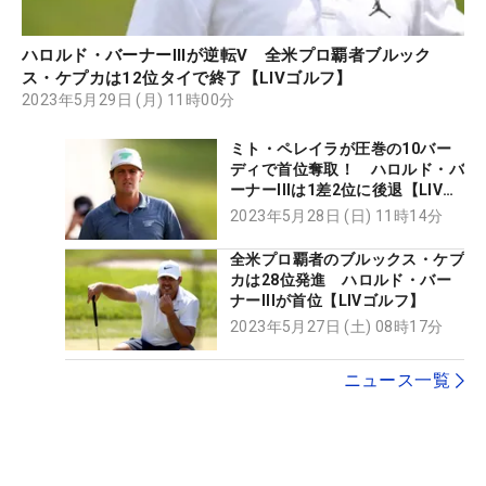
ハロルド・バーナーIIIが逆転V 全米プロ覇者ブルック
ス・ケプカは12位タイで終了【LIVゴルフ】
2023年5月29日 (月) 11時00分
ミト・ペレイラが圧巻の10バー
ディで首位奪取！ ハロルド・バ
ーナーIIIは1差2位に後退【LIVゴ
ルフ】
2023年5月28日 (日) 11時14分
全米プロ覇者のブルックス・ケプ
カは28位発進 ハロルド・バー
ナーIIIが首位【LIVゴルフ】
2023年5月27日 (土) 08時17分
ニュース一覧