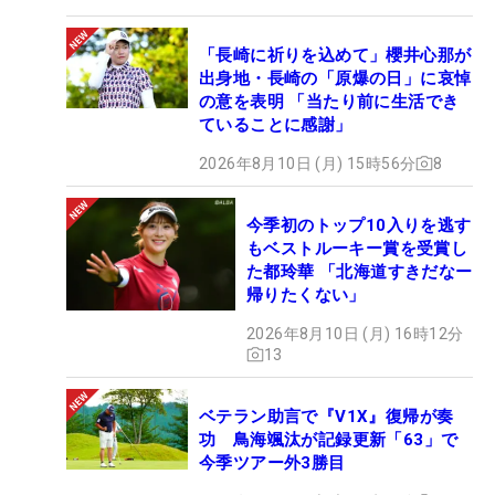
「長崎に祈りを込めて」櫻井心那が
出身地・長崎の「原爆の日」に哀悼
の意を表明 「当たり前に生活でき
ていることに感謝」
2026年8月10日 (月) 15時56分
8
今季初のトップ10入りを逃す
もベストルーキー賞を受賞し
た都玲華 「北海道すきだなー
帰りたくない」
2026年8月10日 (月) 16時12分
13
ベテラン助言で『V1X』復帰が奏
功 鳥海颯汰が記録更新「63」で
今季ツアー外3勝目