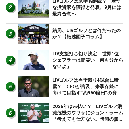
LIVゴルフは来季も継続？ 新た
2
な投資家を獲得と発表、9月には
最終合意へ
結局、LIVゴルフとは何だったの
3
か？【舩越園子コラム】
LIV支援打ち切り決定 世界1位
4
シェフラーは苦笑い「何も分から
ないよ」
LIVゴルフは今季残り4試合に暗
5
雲？ CEOが言及、来季存続に
向けて目指す“約560億円”の資金
調達
2026年は未払い？ LIVゴルフ消
6
滅危機のウワサにジョン・ラーム
「考えても仕方ない。時間の無
駄」