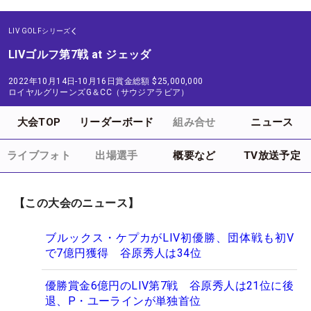
LIV GOLFシリーズ
LIVゴルフ第7戦 at ジェッダ
2022年10月14日-10月16日
賞金総額
$25,000,000
ロイヤルグリーンズG＆CC（サウジアラビア）
大会TOP
リーダーボード
組み合せ
ニュース
ライブフォト
出場選手
概要など
TV放送予定
【この大会のニュース】
ブルックス・ケプカがLIV初優勝、団体戦も初V
で7億円獲得 谷原秀人は34位
優勝賞金6億円のLIV第7戦 谷原秀人は21位に後
退、P・ユーラインが単独首位