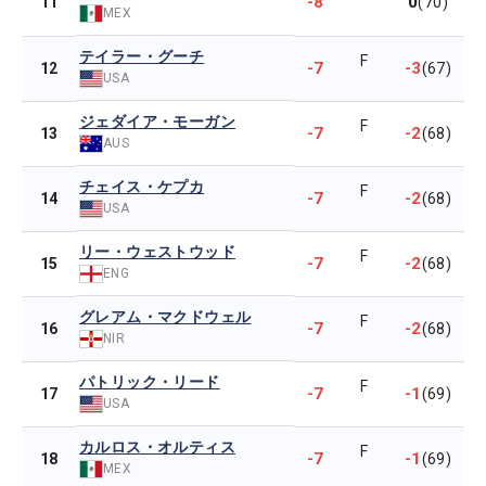
-8
0
11
(70)
MEX
テイラー・グーチ
F
-7
-3
12
(67)
USA
ジェダイア・モーガン
F
-7
-2
13
(68)
AUS
チェイス・ケプカ
F
-7
-2
14
(68)
USA
リー・ウェストウッド
F
-7
-2
15
(68)
ENG
グレアム・マクドウェル
F
-7
-2
16
(68)
NIR
パトリック・リード
F
-7
-1
17
(69)
USA
カルロス・オルティス
F
-7
-1
18
(69)
MEX