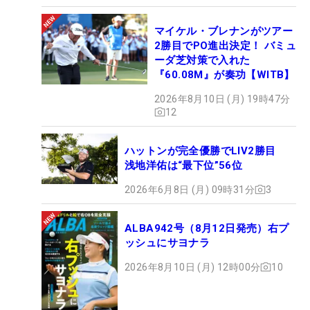
マイケル・ブレナンがツアー
2勝目でPO進出決定！ バミュ
ーダ芝対策で入れた
『60.08M』が奏功【WITB】
2026年8月10日 (月) 19時47分
12
ハットンが完全優勝でLIV2勝目
浅地洋佑は“最下位”56位
2026年6月8日 (月) 09時31分
3
ALBA942号（8月12日発売）右プ
ッシュにサヨナラ
2026年8月10日 (月) 12時00分
10