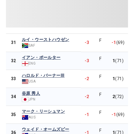
ルイ・ウーストハウゼン
F
-3
-1
31
(69)
SAF
イアン・ポールター
F
-3
1
32
(71)
ENG
ハロルド・バーナーIII
F
-2
1
33
(71)
USA
谷原 秀人
F
-2
2
34
(72)
JPN
マーク・リーシュマン
F
-1
-1
35
(69)
AUS
ウェイド・オームズビー
F
-1
1
36
(71)