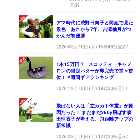
#ギアカタログ2026
39
アマ時代に渋野日向子と同組で見た
景色 あれから7年、吉澤柚月がつ
かんだ初優勝
2026年8月10日 (月) 16時48分
27
1本15万円!? スコッティ・キャメ
ロンの限定パターが即完売で堂々首
位！ #週間ギアランキング
2026年8月10日 (月) 18時00分
11
飛ばない人は「左カカト体重」が原
因だった！ まだまだ260y飛ばす森
田理香子が考える、飛距離アップの
新常識
2026年8月10日 (月) 12時00分
67