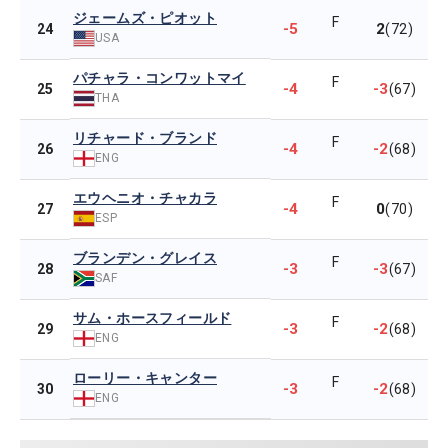
ジェームズ・ピオット
F
-5
2
24
(72)
USA
パチャラ・コンワットマイ
F
-4
-3
25
(67)
THA
リチャード・ブランド
F
-4
-2
26
(68)
ENG
エウヘニオ・チャカラ
F
-4
0
27
(70)
ESP
ブランデン・グレイス
F
-3
-3
28
(67)
SAF
サム・ホースフィールド
F
-3
-2
29
(68)
ENG
ローリー・キャンター
F
-3
-2
30
(68)
ENG