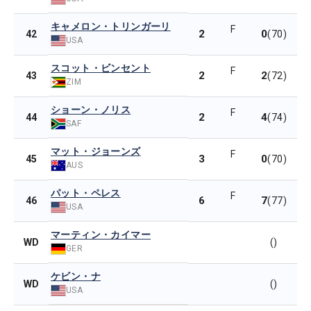
キャメロン・トリンガーリ
F
2
0
42
(70)
USA
スコット・ビンセント
F
2
2
43
(72)
ZIM
ショーン・ノリス
F
2
4
44
(74)
SAF
マット・ジョーンズ
F
3
0
45
(70)
AUS
パット・ペレス
F
6
7
46
(77)
USA
マーティン・カイマー
WD
()
GER
ケビン・ナ
WD
()
USA