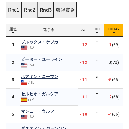
Rnd1
Rnd2
Rnd3
獲得賞金
順位
HOLE
TODAY
選手名
SC
ブルックス・ケプカ
F
-12
-1
1
(69)
USA
ピーター・ユーライン
F
-12
0
2
(70)
USA
ホアキン・ニーマン
F
-11
-5
3
(65)
CHL
セルヒオ・ガルシア
F
-11
-2
4
(68)
ESP
マシュー・ウルフ
F
-10
-4
5
(66)
USA
ダスティン・ジョンソン