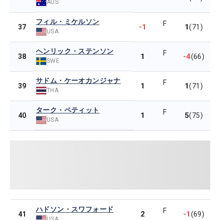
AUS
フィル・ミケルソン
F
-1
1
37
(71)
USA
ヘンリック・ステンソン
F
1
-4
38
(66)
SWE
サドム・ケーオカンジャナ
F
1
1
39
(71)
THA
ターク・ペティット
F
1
5
40
(75)
USA
ハドソン・スワフォード
F
2
-1
41
(69)
USA