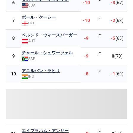
F
-10
-3
6
(67)
USA
ポール・ケーシー
F
-10
-2
7
(68)
ENG
ベルンド・ウィースバーガー
F
-9
-5
8
(65)
AUT
チャール・シュワーツェル
F
-9
0
9
(70)
SAF
アニルバン・ラヒリ
F
-8
-1
10
(69)
IND
エイブラハム・アンサー
F