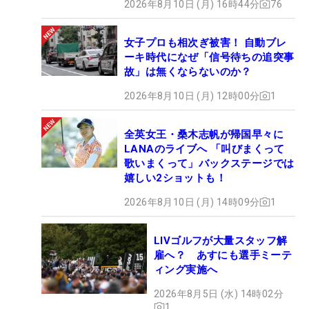
2026年8月10日 (月) 16時44分
76
女子プロも相次ぎ被害！ 自動ブレ
ーキ時代になぜ「信号待ちの追突事
故」は無くならないのか？
2026年8月10日 (月) 12時00分
1
全英女王・桑木志帆が帰国早々に
LANAのライブへ 「叫びまくって
歌いまくって」バックステージでは
嬉しい2ショットも！
2026年8月10日 (月) 14時09分
1
LIVゴルフが大量スタッフ解
雇へ？ あすにも選手ミーテ
ィング実施へ
2026年8月5日 (水) 14時02分
1