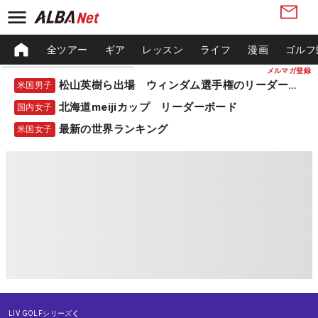
全ツアー
ギア
レッスン
ライフ
漫画
ゴルフ
メルマガ登録
松山英樹ら出場 ウィンダム選手権のリーダーボード
米国男子
北海道meijiカップ リーダーボード
国内女子
最新の世界ランキング
米国女子
LIV GOLFシリーズ