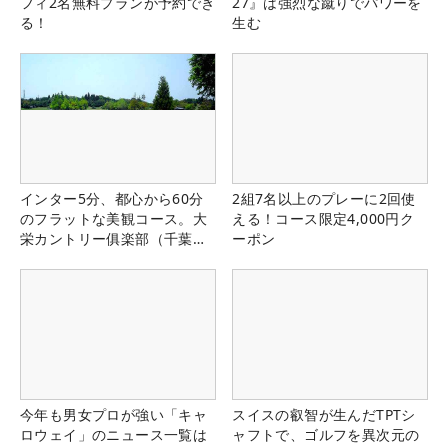
フィ2名無料プランが予約でき
27』は強烈な蹴りでパワーを
る！
生む
インター5分、都心から60分
2組7名以上のプレーに2回使
のフラットな美観コース。大
える！コース限定4,000円ク
栄カントリー俱楽部（千葉
ーポン
県）
今年も男女プロが強い「キャ
スイスの叡智が生んだTPTシ
ロウェイ」のニュース一覧は
ャフトで、ゴルフを異次元の