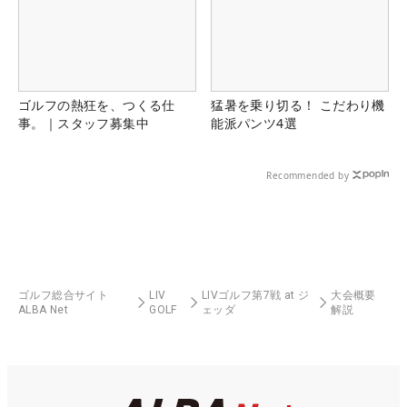
ゴルフの熱狂を、つくる仕
猛暑を乗り切る！ こだわり機
事。｜スタッフ募集中
能派パンツ4選
Recommended by
ゴルフ総合サイト
LIV
LIVゴルフ第7戦 at ジ
大会概要
ALBA Net
GOLF
ェッダ
解説