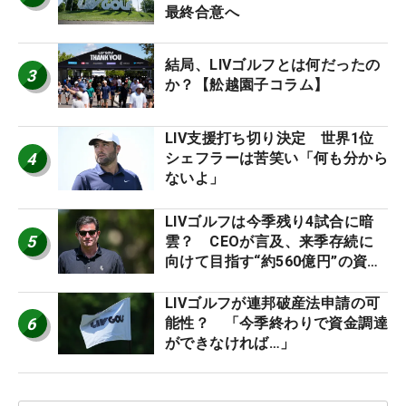
最終合意へ
結局、LIVゴルフとは何だったの
3
か？【舩越園子コラム】
LIV支援打ち切り決定 世界1位
4
シェフラーは苦笑い「何も分から
ないよ」
LIVゴルフは今季残り4試合に暗
5
雲？ CEOが言及、来季存続に
向けて目指す“約560億円”の資金
調達
LIVゴルフが連邦破産法申請の可
6
能性？ 「今季終わりで資金調達
ができなければ…」