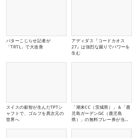
パターこじらせ記者が
アディダス『コードカオス
「TRTL」で大改善
27』は強烈な蹴りでパワーを
生む
スイスの叡智が生んだTPTシ
「潮来CC（茨城県）」＆「鹿
ャフトで、ゴルフを異次元の
児島ガーデンGC（鹿児島
世界へ
県）」の無料プレー券が当た
る！！