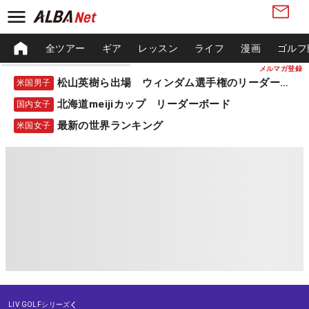
全ツアー
ギア
レッスン
ライフ
漫画
ゴルフ
メルマガ登録
松山英樹ら出場 ウィンダム選手権のリーダーボード
米国男子
北海道meijiカップ リーダーボード
国内女子
最新の世界ランキング
米国女子
LIV GOLFシリーズ