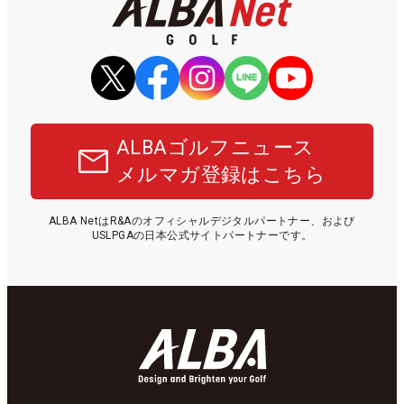
ALBAゴルフニュース
メルマガ登録はこちら
ALBA NetはR&Aのオフィシャルデジタルパートナー、および
USLPGAの日本公式サイトパートナーです。