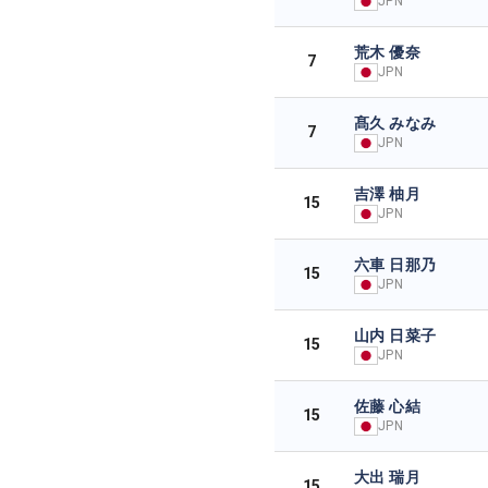
JPN
荒木 優奈
7
JPN
髙久 みなみ
7
JPN
吉澤 柚月
15
JPN
六車 日那乃
15
JPN
山内 日菜子
15
JPN
佐藤 心結
15
JPN
大出 瑞月
15