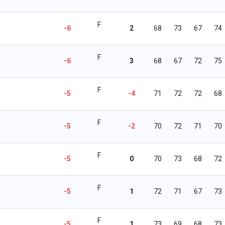
F
-6
2
68
73
67
74
F
-6
3
68
67
72
75
F
-5
-4
71
72
72
68
F
-5
-2
70
72
71
70
F
-5
0
70
73
68
72
F
-5
1
72
71
67
73
F
-5
1
73
69
68
73