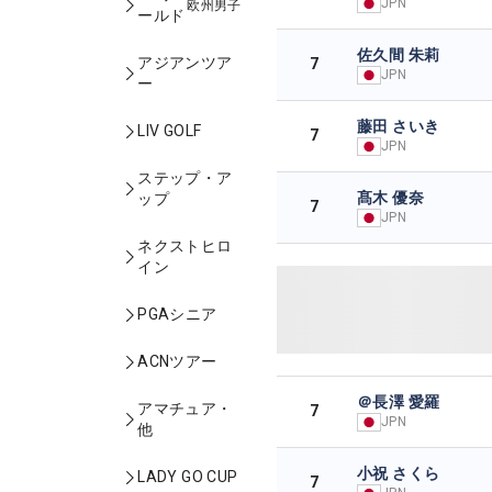
JPN
欧州男子
ールド
佐久間 朱莉
アジアンツア
7
JPN
ー
藤田 さいき
LIV GOLF
7
JPN
ステップ・ア
髙木 優奈
ップ
7
JPN
ネクストヒロ
イン
PGAシニア
ACNツアー
＠長澤 愛羅
アマチュア・
7
JPN
他
小祝 さくら
LADY GO CUP
7