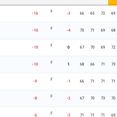
F
-16
-3
66
65
72
69
F
-10
-4
70
71
69
68
F
-10
0
67
70
69
72
F
-10
1
68
66
71
73
F
-9
-1
66
71
71
71
F
-8
-2
67
70
73
70
F
-6
-3
71
71
71
69