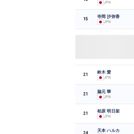
JPN
寺岡 沙弥香
15
JPN
鈴木 愛
21
JPN
脇元 華
21
JPN
柏原 明日架
21
JPN
天本 ハルカ
24