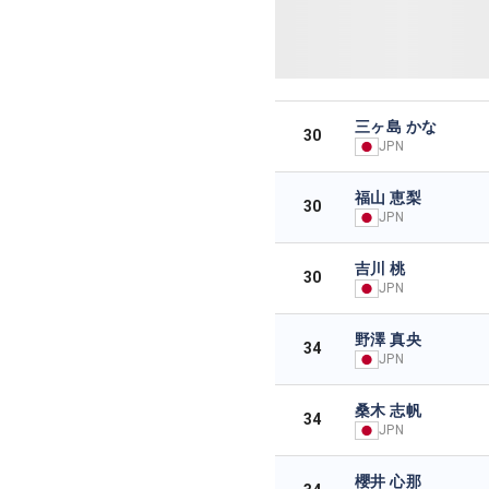
三ヶ島 かな
30
JPN
福山 恵梨
30
JPN
吉川 桃
30
JPN
野澤 真央
34
JPN
桑木 志帆
34
JPN
櫻井 心那