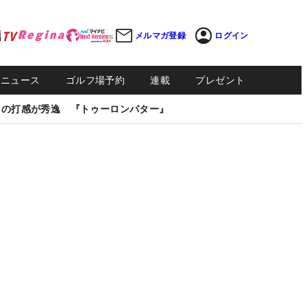
メルマガ登録
ログイン
Sニュース
ゴルフ場予約
連載
プレゼント
しの打感が秀逸 『トゥーロンパター』