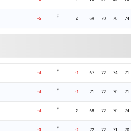
F
-5
2
69
70
70
74
F
-4
-1
67
72
74
71
F
-4
-1
71
72
70
71
F
-4
2
68
72
70
74
F
-3
-2
72
72
71
70