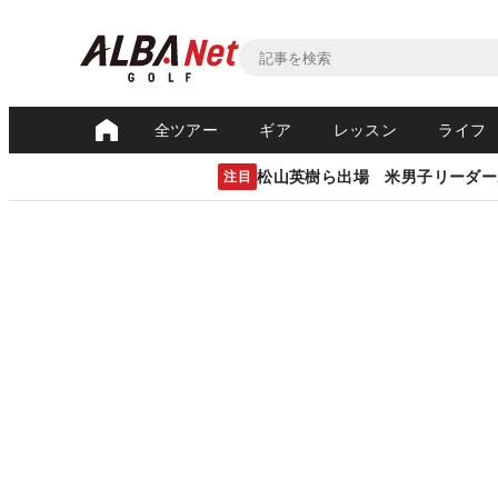
全ツアー
ギア
レッスン
ライフ
松山英樹ら出場 米男子リーダー
注目