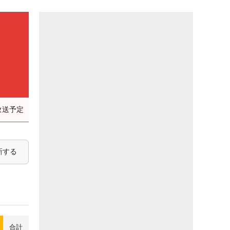
放送予定
新する
合計