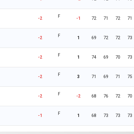
F
-2
-1
72
71
72
71
F
-2
1
69
72
72
73
F
-2
1
74
69
70
73
F
-2
3
71
69
71
75
F
-2
-2
68
76
72
70
F
-1
1
68
73
73
73