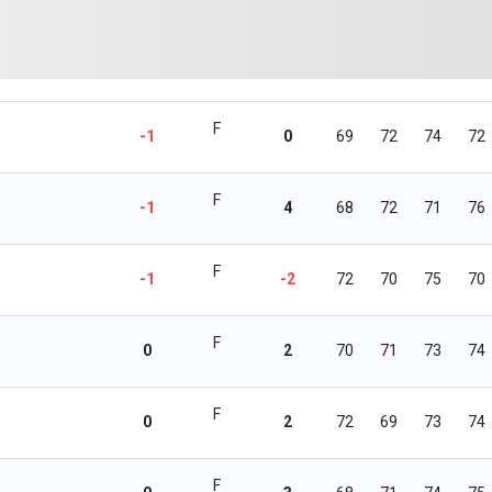
F
-1
0
69
72
74
72
F
-1
4
68
72
71
76
F
-1
-2
72
70
75
70
F
0
2
70
71
73
74
F
0
2
72
69
73
74
F