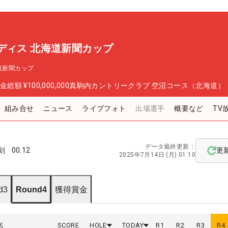
ディス 北海道新聞カップ
道新聞カップ
金総額
¥100,000,000
真駒内カントリークラブ 空沼コース（北海道）
組み合せ
ニュース
ライブフォト
出場選手
概要など
TV
データ最終更新：
刻
00:12
更
2025年7月14日 (月) 01:10
d3
Round4
獲得賞金
名
SCORE
HOLE
TODAY
R
1
R
2
R
3
R
4