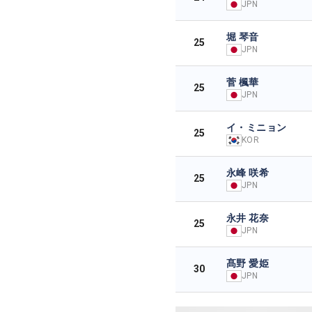
JPN
堀 琴音
25
JPN
菅 楓華
25
JPN
イ・ミニョン
25
KOR
永峰 咲希
25
JPN
永井 花奈
25
JPN
髙野 愛姫
30
JPN