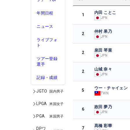
内田 ことこ
年間日程
1
JPN
ニュース
仲村 果乃
2
JPN
ライブフォ
ト
泉田 琴菜
2
JPN
ツアー登録
選手
山城 奈々
2
JPN
記録・成績
ウー・チャイェン
5
JGTO
国内男子
TWN
LPGA
米国女子
政田 夢乃
6
JPN
PGA
米国男子
髙橋 彩華
7
DPワ