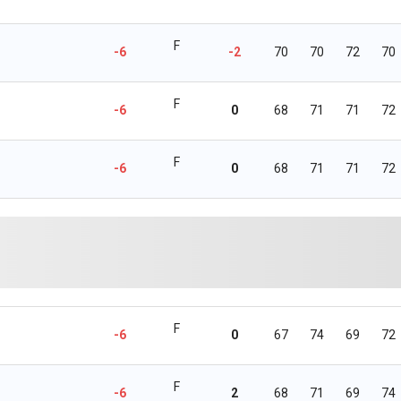
F
-6
-2
70
70
72
70
F
-6
0
68
71
71
72
F
-6
0
68
71
71
72
F
-6
0
67
74
69
72
F
-6
2
68
71
69
74