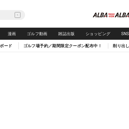
漫画
ゴルフ動画
雑誌出版
ショッピング
SN
ボード
ゴルフ場予約／期間限定クーポン配布中！
削り出