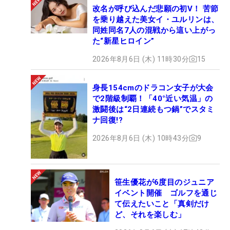
改名が呼び込んだ悲願の初V！ 苦節
を乗り越えた美女イ・ユルリンは、
同姓同名7人の混戦から這い上がっ
た“新星ヒロイン”
2026年8月6日 (木) 11時30分
15
身長154cmのドラコン女子が大会
で2階級制覇！「40°近い気温」の
激闘後は“2日連続もつ鍋”でスタミ
ナ回復!?
2026年8月6日 (木) 10時43分
9
笹生優花が6度目のジュニア
イベント開催 ゴルフを通じ
て伝えたいこと「真剣だけ
ど、それを楽しむ」