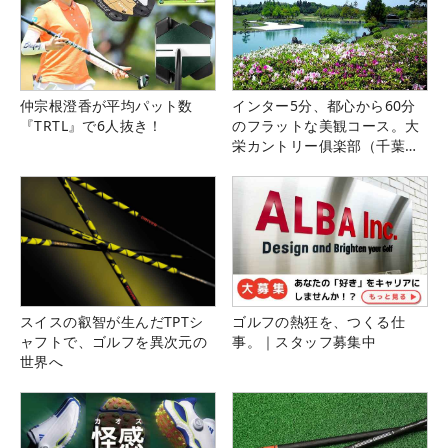
仲宗根澄香が平均パット数
インター5分、都心から60分
『TRTL』で6人抜き！
のフラットな美観コース。大
栄カントリー俱楽部（千葉
県）
スイスの叡智が生んだTPTシ
ゴルフの熱狂を、つくる仕
ャフトで、ゴルフを異次元の
事。｜スタッフ募集中
世界へ