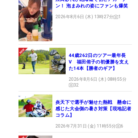
ン！ 泡まみれの姿にファンも爆笑
2026年8月6日 (木) 13時27分
1
44歳262日のツアー最年長
V 福田侑子の初優勝を支え
た14本【勝者のギア】
2026年8月6日 (木) 08時55分
32
炎天下で選手が魅せた熱戦 懸命に
感じた大会側の暑さ対策【現地記者
コラム】
2026年7月31日 (金) 11時55分
6