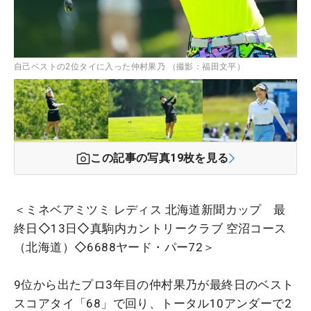
自己ベストの2位タイに入った仲村果乃 （撮影：福田文平）
この記事の写真
19
枚を見る
＜ミネベアミツミ レディス 北海道新聞カップ 最
終日◇13日◇真駒内カントリークラブ 空沼コース
（北海道）◇6688ヤード・パー72＞
9位から出たプロ3年目の仲村果乃が最終日のベスト
スコアタイ「68」で回り、トータル10アンダーで2