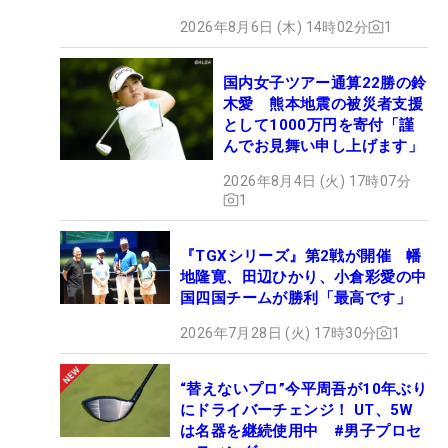
2026年8月6日 (木) 14時02分
1
国内女子ツアー通算22勝の鈴
木愛 熊本地震の被災者支援
として1000万円を寄付「謹
んでお見舞い申し上げます」
2026年8月4日 (火) 17時07分
1
『TGXシリーズ』第2戦が開催 幡
地隆寛、田辺ひかり、小倉彩愛の中
国四国チームが勝利「最高です」
2026年7月28日 (火) 17時30分
1
“替えないプロ”今平周吾が10年ぶり
にドライバーチェンジ！ UT、5W
は名器を継続使用中 #男子プロセ