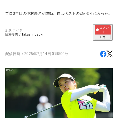
プロ3年目の仲村果乃が躍動。自己ベストの2位タイに入った。
コメン
所属
ライター
ト
臼杵孝志
/
Takashi Usuki
0
件
配信日時：
2025年7月14日 07時00分