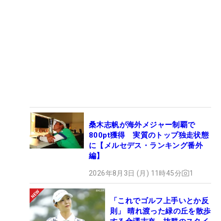
桑木志帆が海外メジャー制覇で
800pt獲得 実質のトップ独走状態
に【メルセデス・ランキング番外
編】
2026年8月3日 (月) 11時45分
1
「これでゴルフ上手いとか反
則」 晴れ渡った緑の丘を散歩