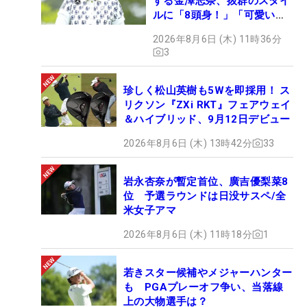
する金澤志奈、抜群のスタイ
ルに「8頭身！」「可愛いに
も程がある」
2026年8月6日 (木) 11時36分
3
珍しく松山英樹も5Wを即採用！ ス
リクソン『ZXi RKT』フェアウェイ
＆ハイブリッド、9月12日デビュー
2026年8月6日 (木) 13時42分
33
岩永杏奈が暫定首位、廣吉優梨菜8
位 予選ラウンドは日没サスペ/全
米女子アマ
2026年8月6日 (木) 11時18分
1
若きスター候補やメジャーハンター
も PGAプレーオフ争い、当落線
上の大物選手は？