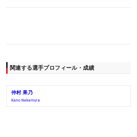
終わった。本格参戦1年目の今季は開幕から全試合
に出場し、今回で4度目のトップ10入り。MRは24位
と初シードも見えてきた。
「今年はパーオン率を上げることを意識してやって
きた。先生にも『パーオン率を上げないとスコアに
つながらないよ』と言われています」
関連する選手プロフィール・成績
今季パーオン率は68.97％で30位。規定ラウンド数
に満たなかった昨季の68.02％からは微増ではある
ものの、日々成長している実感はある。「やっと楽
仲村 果乃
しみながら上位で争うことができ始めました。やっ
Kano Nakamura
ぱり楽しむことって大事なんですね。きょうみたい
に、笑顔で楽しくプレーしながら優勝できたらいい
なぁと思います」。笑う門には福来る。明るく初V
を目指していく。（文・臼杵孝志）