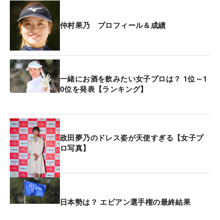
ドを見た。「自分の順位を確認したら2位タイだっ
た。このパットは絶対に沈めないといけないと思っ
仲村果乃 プロフィール＆成績
て、決めることができた。難しい下りのライン。ひ
と息ついて打ちました。うれしいというより、すご
く安心しましたね」。
一緒にお酒を飲みたい女子プロは？ 1位～1
京都出身で、同じく京都在住のツアー通算29勝のレ
0位を発表【ランキング】
ジェンド、吉川なよ子の熱い指導を受けて成長して
きた。師匠の故郷は札幌市。「先生の地元だという
ことは、ちょっと意識していました。先生には『ア
スパラガスがおいしいよ。トウモロコシもおいしい
政田夢乃のドレス姿が天使すぎる【女子プ
ロ写真】
よ』といろいろ教えてもらいました」。今回、師匠
は会場に来ることはなかったが、また一つうれしい
報告ができる。
昨季は2度のトップ10入りがあったが、出場は19試
日本勢は？ エビアン選手権の最終結果
合にとどまりメルセデス・ランキング(MR)は73位に