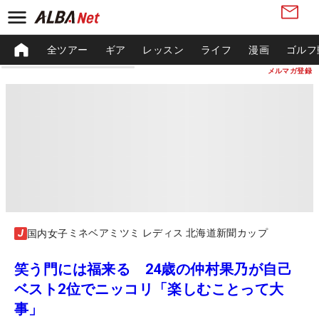
全ツアー
ギア
レッスン
ライフ
漫画
ゴルフ
メルマガ登録
ミネベアミツミ レディス 北海道新聞カップ
国内女子
笑う門には福来る 24歳の仲村果乃が自己
ベスト2位でニッコリ「楽しむことって大
事」