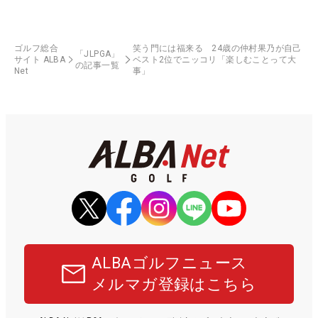
ゴルフ総合
笑う門には福来る 24歳の仲村果乃が自己
「JLPGA」
サイト ALBA
ベスト2位でニッコリ「楽しむことって大
の記事一覧
Net
事」
ALBAゴルフニュース
メルマガ登録はこちら