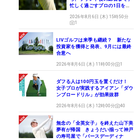
忙しく過ごすプロの1日を公
開
2026年8月6日 (木) 15時50分
1
LIVゴルフは来季も継続？ 新たな
投資家を獲得と発表、9月には最終
合意へ
2026年8月6日 (木) 11時00分
1
ダフる人は100円玉を置くだけ！
女子プロが実践するアイアン「ダウ
ンブロードリル」が効果抜群
2026年8月6日 (木) 12時00分
40
無念の「全英女子」を終えた山下美
夢有が帰国 きょうだい揃って神戸
の寿司屋で「バースデーディナ