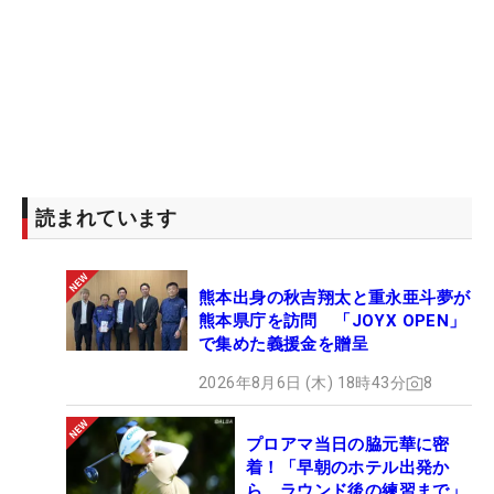
読まれています
熊本出身の秋吉翔太と重永亜斗夢が
熊本県庁を訪問 「JOYX OPEN」
で集めた義援金を贈呈
2026年8月6日 (木) 18時43分
8
プロアマ当日の脇元華に密
着！「早朝のホテル出発か
ら、ラウンド後の練習まで」