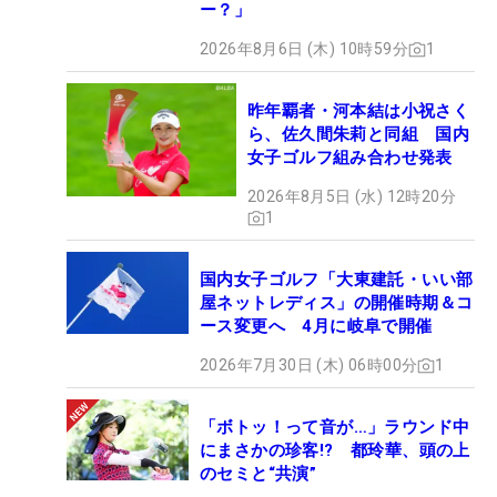
ー？」
2026年8月6日 (木) 10時59分
1
昨年覇者・河本結は小祝さく
ら、佐久間朱莉と同組 国内
女子ゴルフ組み合わせ発表
2026年8月5日 (水) 12時20分
1
国内女子ゴルフ「大東建託・いい部
屋ネットレディス」の開催時期＆コ
ース変更へ 4月に岐阜で開催
2026年7月30日 (木) 06時00分
1
「ボトッ！って音が…」ラウンド中
にまさかの珍客!? 都玲華、頭の上
のセミと“共演”