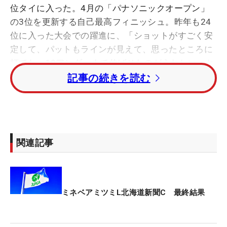
位タイに入った。4月の「パナソニックオープン」
の3位を更新する自己最高フィニッシュ。昨年も24
位に入った大会での躍進に、「ショットがすごく安
定して、パットもラインが見えて、思ったところに
打てた。10アンダーまで伸ばせたのがうれしい」と
笑顔を見せた。
記事の続きを読む
2番でボギーが先行したが、3メートルを沈めた4番
から3連続バーディを奪うなど、前半だけで3つスコ
アを伸ばした。アウトコースではわずか11パット。
関連記事
後半のインも14パットで計25パットと、グリーン上
のパフォーマンスも冴えた。
4日間の平均スコアが『4.3260』と、3年連続で最も
ミネベアミツミL北海道新聞C 最終結果
難しいホールとなった18番パー4では、1メートルの
パーパットを沈める前にグリーン脇のリーダーボー