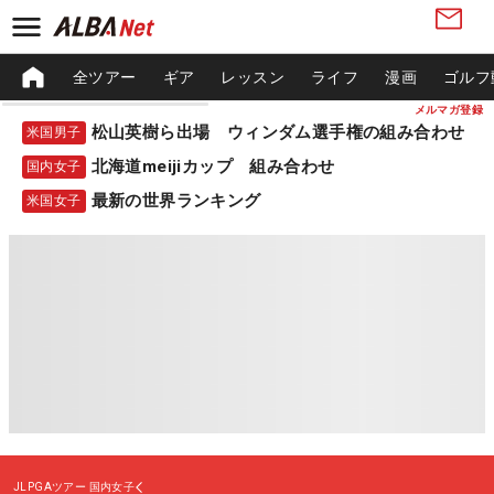
全ツアー
ギア
レッスン
ライフ
漫画
ゴルフ
メルマガ登録
松山英樹ら出場 ウィンダム選手権の組み合わせ
米国男子
北海道meijiカップ 組み合わせ
国内女子
最新の世界ランキング
米国女子
JLPGAツアー
国内女子