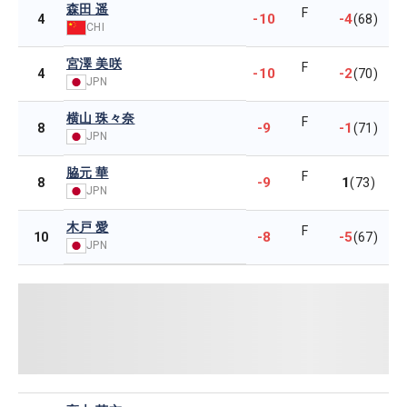
森田 遥
F
-10
-4
4
(68)
CHI
宮澤 美咲
F
-10
-2
4
(70)
JPN
横山 珠々奈
F
-9
-1
8
(71)
JPN
脇元 華
F
-9
1
8
(73)
JPN
木戸 愛
F
-8
-5
10
(67)
JPN