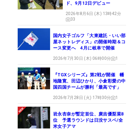
ド、9月12日デビュー
2026年8月6日 (木) 13時42分
33
国内女子ゴルフ「大東建託・いい部
屋ネットレディス」の開催時期＆コ
ース変更へ 4月に岐阜で開催
2026年7月30日 (木) 06時00分
1
『TGXシリーズ』第2戦が開催 幡
地隆寛、田辺ひかり、小倉彩愛の中
国四国チームが勝利「最高です」
2026年7月28日 (火) 17時30分
1
岩永杏奈が暫定首位、廣吉優梨菜8
位 予選ラウンドは日没サスペ/全
米女子アマ