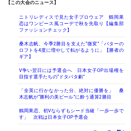
【この大会のニュース】
ニトリレディスで見た女子プロウェア 鶴岡果
恋はワンピース風コーデで秋を先取り【編集部
ファッションチェック】
桑木志帆、今季2勝目を支えた“微変”「パターの
ロフトを4度に増やして転がるように」【勝者の
ギア】
V争い翌日には予選会へ 日本女子OP出場権を
目指す選手たちの“ドタバタ劇”
「全英に行かなかった分、絶対に優勝を」 桑
木志帆が“勝利の美ビール”に酔う通算2勝目
鶴岡果恋、初Vならずもシード当確「一歩一歩で
す」 次戦は日本女子OP予選会