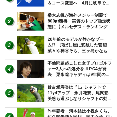
＆コース変更へ 4月に岐阜で開
催
桑木志帆が海外メジャー制覇で
2
800pt獲得 実質のトップ独走状
態に【メルセデス・ランキング番
外編】
20年前のモデルが静かなブー
3
ム!? 飛ばし屋に変貌した菅沼
菜々や神谷そら、三ヶ島かなも使
う“名器”が人気な理由【ツアープ
ロたちの“飛ばしギア”】
不倫問題起こした女子プロゴルフ
4
ァー3人への処分をJLPGAが発
表 栗永遼キャディは9年間の立
ち入り禁止
皆吉愛寿香は『L』シャフトで
5
11ydアップ 永井花奈、尾関彩
美悠も選ぶしなりシャフトの効果
【ツアープロたちの“飛ばしギ
ア”】
昨年覇者・河本結は小祝さくら、
6
佐久間朱莉と同組 国内女子ゴル