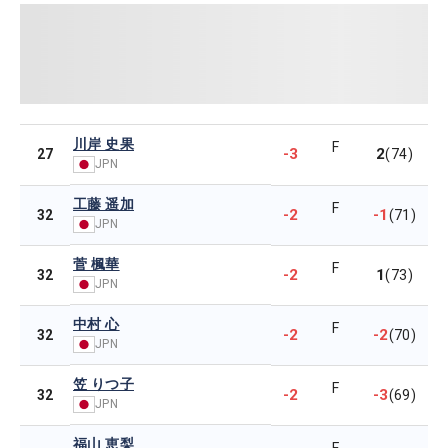
川岸 史果
F
-3
2
27
(74)
JPN
工藤 遥加
F
-2
-1
32
(71)
JPN
菅 楓華
F
-2
1
32
(73)
JPN
中村 心
F
-2
-2
32
(70)
JPN
笠 りつ子
F
-2
-3
32
(69)
JPN
福山 恵梨