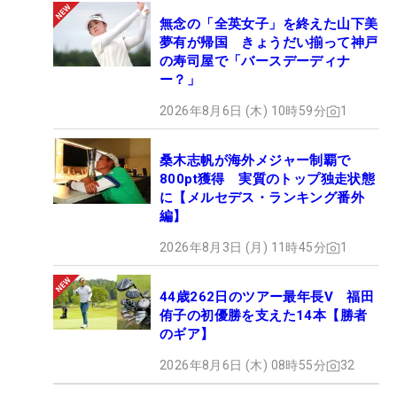
無念の「全英女子」を終えた山下美
夢有が帰国 きょうだい揃って神戸
の寿司屋で「バースデーディナ
ー？」
2026年8月6日 (木) 10時59分
1
桑木志帆が海外メジャー制覇で
800pt獲得 実質のトップ独走状態
に【メルセデス・ランキング番外
編】
2026年8月3日 (月) 11時45分
1
44歳262日のツアー最年長V 福田
侑子の初優勝を支えた14本【勝者
のギア】
2026年8月6日 (木) 08時55分
32