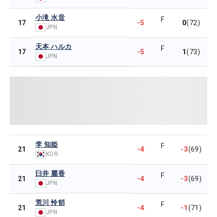
小滝 水音
F
-5
0
17
(72)
JPN
天本 ハルカ
F
-5
1
17
(73)
JPN
李 知姫
F
-4
-3
21
(69)
KOR
臼井 麗香
F
-4
-3
21
(69)
JPN
荒川 怜郁
F
-4
-1
21
(71)
JPN