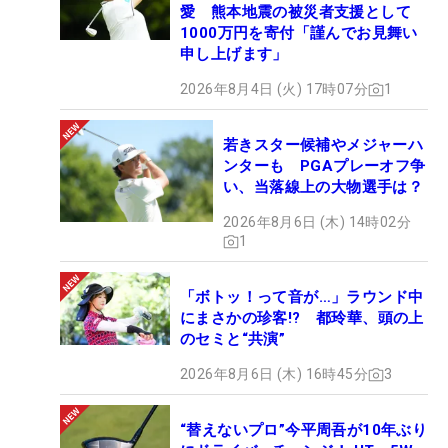
愛 熊本地震の被災者支援として
1000万円を寄付「謹んでお見舞い
申し上げます」
2026年8月4日 (火) 17時07分
1
若きスター候補やメジャーハ
ンターも PGAプレーオフ争
い、当落線上の大物選手は？
2026年8月6日 (木) 14時02分
1
「ボトッ！って音が…」ラウンド中
にまさかの珍客!? 都玲華、頭の上
のセミと“共演”
2026年8月6日 (木) 16時45分
3
“替えないプロ”今平周吾が10年ぶり