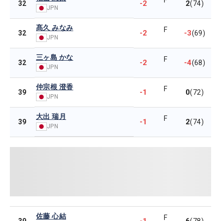
F
-2
2
32
(74)
JPN
髙久 みなみ
F
-2
-3
32
(69)
JPN
三ヶ島 かな
F
-2
-4
32
(68)
JPN
仲宗根 澄香
F
-1
0
39
(72)
JPN
大出 瑞月
F
-1
2
39
(74)
JPN
佐藤 心結
F