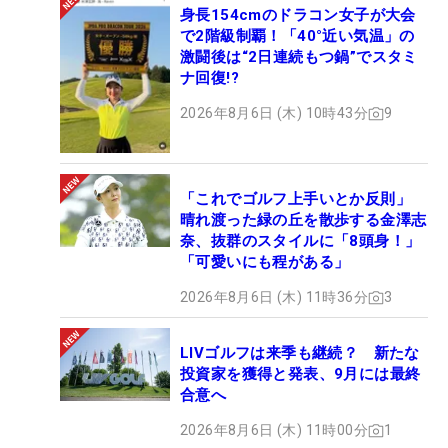
身長154cmのドラコン女子が大会
で2階級制覇！「40°近い気温」の
激闘後は“2日連続もつ鍋”でスタミ
ナ回復!?
2026年8月6日 (木) 10時43分
9
「これでゴルフ上手いとか反則」
晴れ渡った緑の丘を散歩する金澤志
奈、抜群のスタイルに「8頭身！」
「可愛いにも程がある」
2026年8月6日 (木) 11時36分
3
LIVゴルフは来季も継続？ 新たな
投資家を獲得と発表、9月には最終
合意へ
2026年8月6日 (木) 11時00分
1