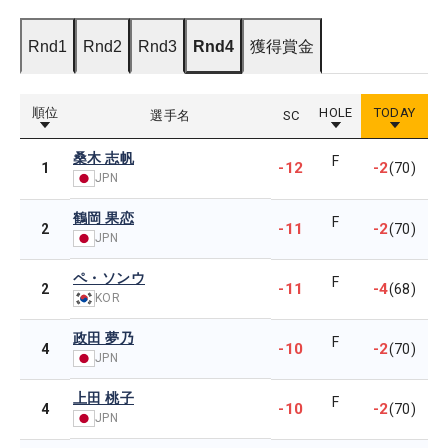
Rnd1
Rnd2
Rnd3
Rnd4
獲得賞金
順位
HOLE
TODAY
選手名
SC
桑木 志帆
F
-12
-2
1
(70)
JPN
鶴岡 果恋
F
-11
-2
2
(70)
JPN
ペ・ソンウ
F
-11
-4
2
(68)
KOR
政田 夢乃
F
-10
-2
4
(70)
JPN
上田 桃子
F
-10
-2
4
(70)
JPN