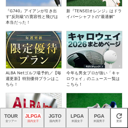
『G740』アイアンが引き出
新『TENSEIオレンジ』はドラ
す“反則級”の寛容性と飛びは
イバーシャフトの“最適解”
本当だった！
ALBA Netゴルフ場予約／【毎
今年も男女プロが強い「キャ
週更新】特別優待プランはこ
ロウェイ」のニュース一覧は
ちら！
こちら！
TOUR
JLPGA
JGTO
LPGA
PGA
閉じる
全ツアー
国内女子
国内男子
米国女子
米国男子
更新