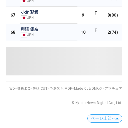
JPN
小倉 彩愛
F
9
8
67
(80)
JPN
與語 優奈
F
10
2
68
(74)
JPN
WD=棄権,
DQ=失格,
CUT=予選落ち,
MDF=Made Cut/DNF,
＠=アマチュア
© Kyodo News Digital Co., Ltd.
ページ上部へ