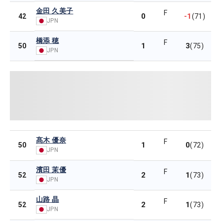
金田 久美子
F
0
-1
42
(71)
JPN
橋添 穂
F
1
3
50
(75)
JPN
髙木 優奈
F
1
0
50
(72)
JPN
濱田 茉優
F
2
1
52
(73)
JPN
山路 晶
F
2
1
52
(73)
JPN