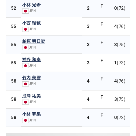
小林 光希
F
2
0
52
(72)
JPN
小西 瑞穂
F
3
4
55
(76)
JPN
柏原 明日架
F
3
3
55
(75)
JPN
神谷 和奏
F
3
1
55
(73)
JPN
竹内 美雪
F
4
4
58
(76)
JPN
成澤 祐美
F
4
3
58
(75)
JPN
小林 夢果
F
4
0
58
(72)
JPN