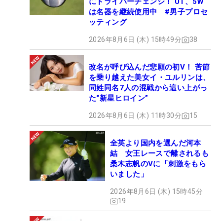
にドライバーチェンジ！ UT、5W
は名器を継続使用中 #男子プロセ
ッティング
2026年8月6日 (木) 15時49分
38
改名が呼び込んだ悲願の初V！ 苦節
を乗り越えた美女イ・ユルリンは、
同姓同名7人の混戦から這い上がっ
た“新星ヒロイン”
2026年8月6日 (木) 11時30分
15
全英より国内を選んだ河本
結 女王レースで離されるも
桑木志帆のVに「刺激をもら
いました」
2026年8月6日 (木) 15時45分
19