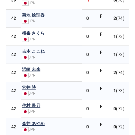
-1
6
39
(78)
JPN
菊地 絵理香
F
0
2
42
(74)
JPN
横峯 さくら
F
0
1
42
(73)
JPN
吉本 ここね
F
0
1
42
(73)
JPN
浜崎 未来
F
0
2
42
(74)
JPN
穴井 詩
F
0
1
42
(73)
JPN
仲村 果乃
F
0
0
42
(72)
JPN
森井 あやめ
F
0
0
42
(72)
JPN