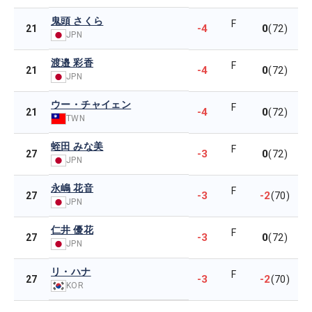
鬼頭 さくら
F
-4
0
21
(72)
JPN
渡邉 彩香
F
-4
0
21
(72)
JPN
ウー・チャイェン
F
-4
0
21
(72)
TWN
蛭田 みな美
F
-3
0
27
(72)
JPN
永嶋 花音
F
-3
-2
27
(70)
JPN
仁井 優花
F
-3
0
27
(72)
JPN
リ・ハナ
F
-3
-2
27
(70)
KOR