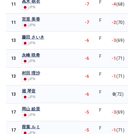
高木 萌衣
F
-7
-4
11
(68)
JPN
宮里 美香
F
-7
-2
11
(70)
JPN
藤田 さいき
F
-6
-3
13
(69)
JPN
永峰 咲希
F
-6
-1
13
(71)
JPN
村田 理沙
F
-6
-1
13
(71)
JPN
堀 琴音
F
-6
0
13
(72)
JPN
岡山 絵里
F
-5
-3
17
(69)
JPN
葭葉 ルミ
F
-5
-1
17
(71)
JPN