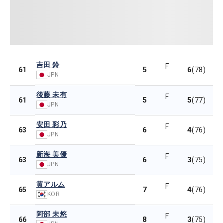
吉田 鈴
F
5
6
61
(78)
JPN
後藤 未有
F
5
5
61
(77)
JPN
安田 彩乃
F
6
4
63
(76)
JPN
新海 美優
F
6
3
63
(75)
JPN
黄アルム
F
7
4
65
(76)
KOR
阿部 未悠
F
8
3
66
(75)