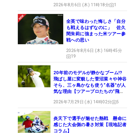
2026年8月6日 (木) 11時18分
1
全英で味わった悔しさ「自分
も戦えるはずなのに」 佐久
間朱莉に強まった米ツアー参
戦への思い
2026年8月6日 (木) 16時45分
19
20年前のモデルが静かなブーム!?
飛ばし屋に変貌した菅沼菜々や神谷
そら、三ヶ島かなも使う“名器”が人
気な理由【ツアープロたちの“飛ば
しギア”】
2026年7月29日 (水) 14時02分
5
炎天下で選手が魅せた熱戦 懸命に
感じた大会側の暑さ対策【現地記者
コラム】