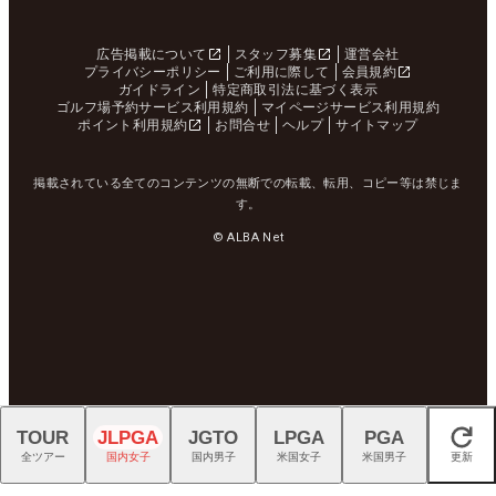
広告掲載について
スタッフ募集
運営会社
プライバシーポリシー
ご利用に際して
会員規約
ガイドライン
特定商取引法に基づく表示
ゴルフ場予約サービス利用規約
マイページサービス利用規約
ポイント利用規約
お問合せ
ヘルプ
サイトマップ
掲載されている全てのコンテンツの無断での転載、転用、コピー等は禁じま
す。
© ALBA Net
TOUR
JLPGA
JGTO
LPGA
PGA
閉じる
全ツアー
国内女子
国内男子
米国女子
米国男子
更新