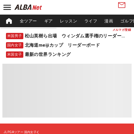
全ツアー
ギア
レッスン
ライフ
漫画
ゴルフ
メルマガ登録
松山英樹ら出場 ウィンダム選手権のリーダーボード
米国男子
北海道meijiカップ リーダーボード
国内女子
最新の世界ランキング
米国女子
JLPGAツアー
国内女子