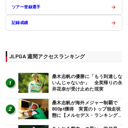
→
ツアー登録選手
→
記録成績
JLPGA 週間アクセスランキング
桑木志帆の優勝に「もう到達しな
1
いんじゃないか」 全英帰りの永
井花奈が受け止めた現実
桑木志帆が海外メジャー制覇で
2
800pt獲得 実質のトップ独走状
態に【メルセデス・ランキング番
外編】