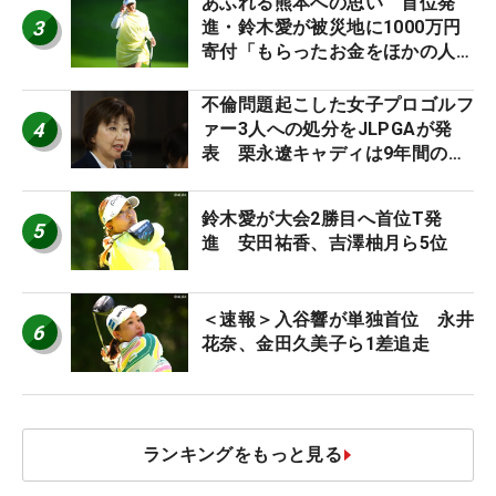
あふれる熊本への思い 首位発
3
進・鈴木愛が被災地に1000万円
寄付「もらったお金をほかの人
に」
不倫問題起こした女子プロゴルフ
4
ァー3人への処分をJLPGAが発
表 栗永遼キャディは9年間の立
ち入り禁止
鈴木愛が大会2勝目へ首位T発
5
進 安田祐香、吉澤柚月ら5位
＜速報＞入谷響が単独首位 永井
6
花奈、金田久美子ら1差追走
ランキングをもっと見る