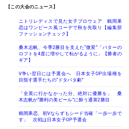
【この大会のニュース】
ニトリレディスで見た女子プロウェア 鶴岡果
恋はワンピース風コーデで秋を先取り【編集部
ファッションチェック】
桑木志帆、今季2勝目を支えた“微変”「パターの
ロフトを4度に増やして転がるように」【勝者の
ギア】
V争い翌日には予選会へ 日本女子OP出場権を
目指す選手たちの“ドタバタ劇”
「全英に行かなかった分、絶対に優勝を」 桑
木志帆が“勝利の美ビール”に酔う通算2勝目
鶴岡果恋、初Vならずもシード当確「一歩一歩で
す」 次戦は日本女子OP予選会