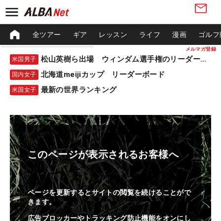
全ツアー
ギア
レッスン
ライフ
漫画
ゴルフ
メルマガ登録
松山英樹ら出場 ウィンダム選手権のリーダーボード
米国男子
北海道meijiカップ リーダーボード
国内女子
最新の世界ランキング
米国女子
このページが表示されるお客様へ
ページを更新するとサイトの閲覧を続けることがで
きます。
広告ブロッカーやトラッキング防止機能をオンにし