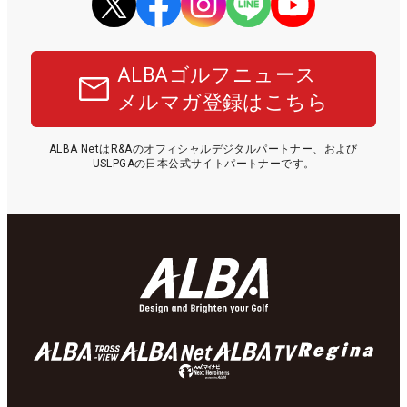
ALBAゴルフニュース
メルマガ登録はこちら
ALBA NetはR&Aのオフィシャルデジタルパートナー、および
USLPGAの日本公式サイトパートナーです。