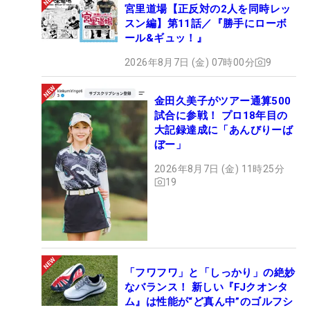
宮里道場【正反対の2人を同時レッ
スン編】第11話／『勝手にローボ
ール&ギュッ！』
2026年8月7日 (金) 07時00分
9
金田久美子がツアー通算500
試合に参戦！ プロ18年目の
大記録達成に「あんびりーば
ぼー」
2026年8月7日 (金) 11時25分
19
「フワフワ」と「しっかり」の絶妙
なバランス！ 新しい『FJクオンタ
ム』は性能が“ど真ん中”のゴルフシ