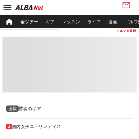
全ツアー
ギア
レッスン
ライフ
漫画
ゴルフ
メルマガ登録
勝者のギア
連載
ニトリレディス
国内女子