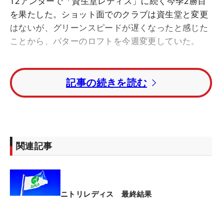
12アンダーで「資生堂レディス」に続く今季2勝目
を果たした。ショット面でのクラブは資生堂と変更
はないが、グリーンスピードが遅くなったと感じた
ことから、パターのロフトを今週変更していた。
「パターを今週3度から4度に変えました。大東建託
記事の続きを読む
の週からグリーンが重くなってきて、思うように転
がらなくなってきたので、ロフトをつけてスピン量
を減らして前に転がるようにという策でやりまし
た。打ち方は変えていないですが、ロフトで緩和し
てくれる感じです」。キャリーが伸びるのかの質問
関連記事
には、「前に転がってくれる感じです。上からつぶ
してバックスピンが多くなるのを防ぐ感じです」と
説明する。
ニトリレディス 最終結果
実は資生堂で勝利した後、ショット面で不調に陥っ
ていたそうだが、今大会のフェアウェイキープは