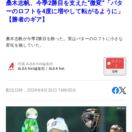
桑木志帆、今季2勝目を支えた“微変”「パタ
ーのロフトを4度に増やして転がるように」
【勝者のギア】
桑木志帆が今季2勝目を飾った。実はパターのロフトに小さな
変化を施していた。
コメン
所属
ALBA Net編集部
ト
ALBA Net編集部
/
ALBA Net
0
件
配信日時：
2024年8月26日 16時00分