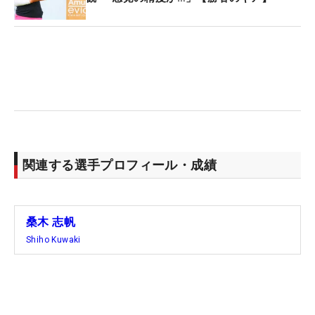
こうのQTを受けたい」と今後の展望も話していた。
【桑木志帆の優勝ギア】
1W：ブリヂストンB-Limited B1 LS（9°ディアマナ
BB 53S 45インチ）
3W：ブリヂストンB1ST（14.5°ディアマナWB 53S
42.75インチ）
3,4U：ブリヂストンB2HT HY（19,22°LIN-Q EX HY
75S）
関連する選手プロフィール・成績
5I～PW：ブリヂストンTOUR B X-CB
2016（N.S.PRO 850GH S）
48,52,58°：ブリヂストンBRM2（N.S.PRO 850GH
桑木 志帆
S）
Shiho Kuwaki
PT：PING PLD MILLED ANSER 2
BALL：ブリヂストンTOUR B X（イエロー）