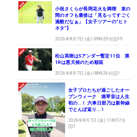
小祝さくらが長岡花火を満喫 束の
間のオフも最後は「見るってすごく
過酷だなぁ」【女子ツアーの“ヒト
ネタ”】
2026年8月7日 (金) 09時29分
19
松山英樹は5アンダー暫定11位 第
1Rは悪天候のため順延
2026年8月7日 (金) 08時26分
1
女子プロたちが過ごしたオー
プンウィーク 堀琴音は人生
初の…！ 六車日那乃は新幹線
でとんぼ返り…！
2026年8月7日 (金) 11時57分
1