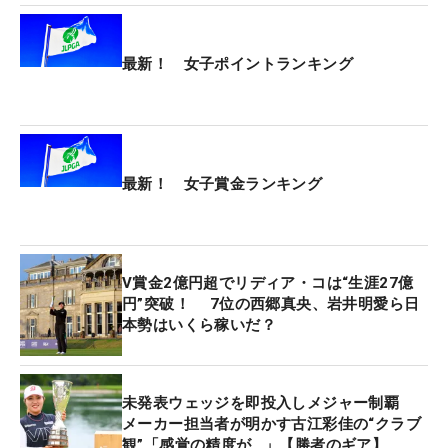
49/56ホール（9位）、パーオンは58/72ホール（2
位）とショットメーカー“らしさ”を発揮。
最新！ 女子ポイントランキング
「ショットが自分の持ち味だと思っていたんですけ
ど、資生堂レディスからあまりショットがよくなく
て、2週間前、NEC軽井沢2日目の後半からショット
のコツを徐々につかんで上がってきた感じ。すごい
最新！ 女子賞金ランキング
自信が今はあるけど、またそれが落ちてくるとも思
うので、上手く調整しながらやりたいと思います」
（同）
V賞金2億円超でリディア・コは“生涯27億
円”突破！ 7位の西郷真央、岩井明愛ら日
「難しい」とされてきた2勝目をすんなり手にした
本勢はいくら稼いだ？
桑木。次の目標について「メジャーで優勝したいと
いうのはありますけど、でも（最終戦の）リコーま
でに3位以内にはいたいというのを今思いまし
未発表ウェッジを即投入しメジャー制覇
た」。メジャー勝利で3年シードを獲ってから「向
メーカー担当者が明かす古江彩佳の“クラブ
観”「感覚の精度が…」【勝者のギア】