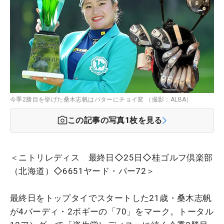
今季2勝目を挙げた桑木志帆はパターにチョイ変 （撮影：ALBA）
この記事の写真
1
枚を見る
＜ニトリレディス 最終日◇25日◇桂ゴルフ倶楽部
（北海道）◇6651ヤード・パー72＞
最終日をトップタイでスタートした21歳・桑木志帆
が4バーディ・2ボギーの「70」をマーク。トータル