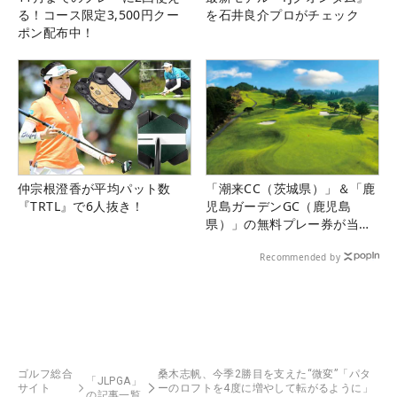
る！コース限定3,500円クー
を石井良介プロがチェック
ポン配布中！
仲宗根澄香が平均パット数
「潮来CC（茨城県）」＆「鹿
『TRTL』で6人抜き！
児島ガーデンGC（鹿児島
県）」の無料プレー券が当た
る！！
Recommended by
ゴルフ総合
桑木志帆、今季2勝目を支えた“微変”「パタ
「JLPGA」
サイト
ーのロフトを4度に増やして転がるように」
の記事一覧