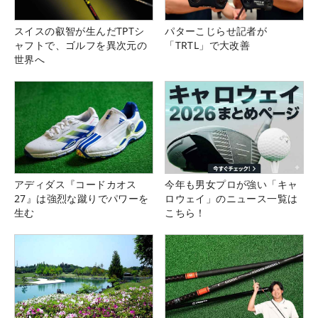
スイスの叡智が生んだTPTシ
パターこじらせ記者が
ャフトで、ゴルフを異次元の
「TRTL」で大改善
世界へ
アディダス『コードカオス
今年も男女プロが強い「キャ
27』は強烈な蹴りでパワーを
ロウェイ」のニュース一覧は
生む
こちら！