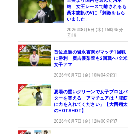
全英より国内を選んだ河本
結 女王レースで離されるも
桑木志帆のVに「刺激をもら
いました」
2026年8月6日 (木) 15時45分
19
首位通過の岩永杏奈がマッチ1回戦
に勝利 廣吉優梨菜も2回戦へ/全米
女子アマ
2026年8月7日 (金) 10時04分
1
夏場の重いグリーンで女子プロはパ
ターを替える アマチュアは「腹筋
に力を入れてください」【大西翔太
のHOTSHOT】
2026年8月7日 (金) 12時00分
7