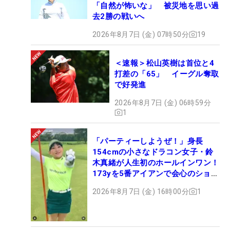
「自然が怖いな」 被災地を思い過
去2勝の戦いへ
2026年8月7日 (金) 07時50分
19
＜速報＞松山英樹は首位と4
打差の「65」 イーグル奪取
で好発進
2026年8月7日 (金) 06時59分
1
「パーティーしようぜ！」身長
154cmの小さなドラコン女子・鈴
木真緒が人生初のホールインワン！
173yを5番アイアンで会心のショッ
ト
2026年8月7日 (金) 16時00分
1