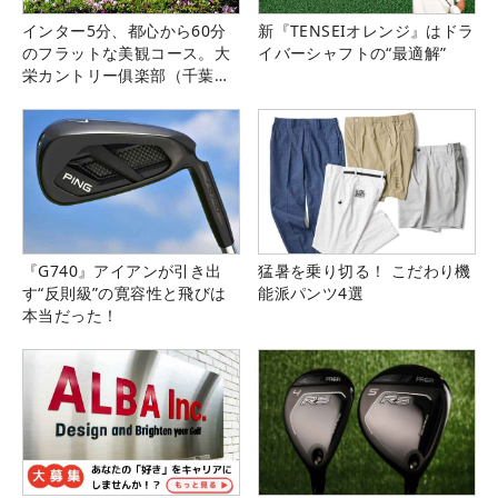
インター5分、都心から60分
新『TENSEIオレンジ』はドラ
のフラットな美観コース。大
イバーシャフトの“最適解”
栄カントリー俱楽部（千葉
県）
『G740』アイアンが引き出
猛暑を乗り切る！ こだわり機
す“反則級”の寛容性と飛びは
能派パンツ4選
本当だった！