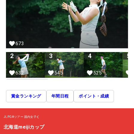
673
2
3
4
5
632
545
525
賞金ランキング
年間日程
ポイント・成績
JLPGAツアー
国内女子
北海道meijiカップ