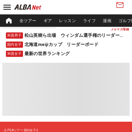
全ツアー
ギア
レッスン
ライフ
漫画
ゴルフ
メルマガ登録
松山英樹ら出場 ウィンダム選手権のリーダーボード
米国男子
北海道meijiカップ リーダーボード
国内女子
最新の世界ランキング
米国女子
JLPGAツアー
国内女子