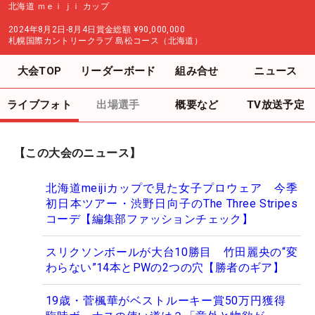
北海道 ｍｅｉｊｉ カップ
2024年8月2日-8月4日
賞金総額
¥90,000,000
札幌国際カントリークラブ 島松コース（北海道）
大会TOP
リーダーボード
組み合せ
ニュース
ライブフォト
出場選手
概要など
TV放送予定
【この大会のニュース】
北海道meijiカップで見た女子プロウェア 今季
初日本ツアー・渋野日向子のThe Three Stripes
コーデ【編集部ファッションチェック】
スリクソンボールが大台10勝目 竹田麗央の“変
わらない”14本とPWの2つの穴【勝者のギア】
19歳・菅楓華がベストルーキー賞50万円獲得