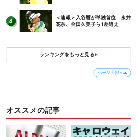
＜速報＞入谷響が単独首位 永井
6
花奈、金田久美子ら1差追走
ランキングをもっと見る
ページ上部へ
オススメの記事