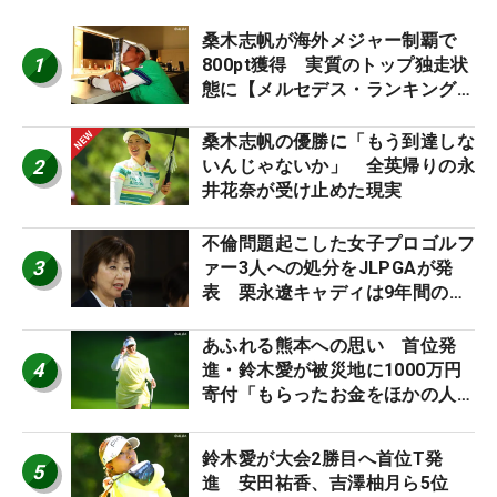
桑木志帆が海外メジャー制覇で
1
800pt獲得 実質のトップ独走状
態に【メルセデス・ランキング番
外編】
桑木志帆の優勝に「もう到達しな
2
いんじゃないか」 全英帰りの永
井花奈が受け止めた現実
不倫問題起こした女子プロゴルフ
3
ァー3人への処分をJLPGAが発
表 栗永遼キャディは9年間の立
ち入り禁止
あふれる熊本への思い 首位発
4
進・鈴木愛が被災地に1000万円
寄付「もらったお金をほかの人
に」
鈴木愛が大会2勝目へ首位T発
5
進 安田祐香、吉澤柚月ら5位