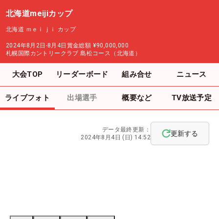
北海道meijiカップ
北海道 ｍｅｉｊｉ カップ
2024年8月2日-8月4日
賞金総額
¥90,000,000
札幌国際カントリークラブ 島松コース（北海道）
大会TOP
リーダーボード
組み合せ
ニュース
ライブフォト
出場選手
概要など
TV放送予定
データ最終更新：
更新する
2024年8月4日 (日) 14:52