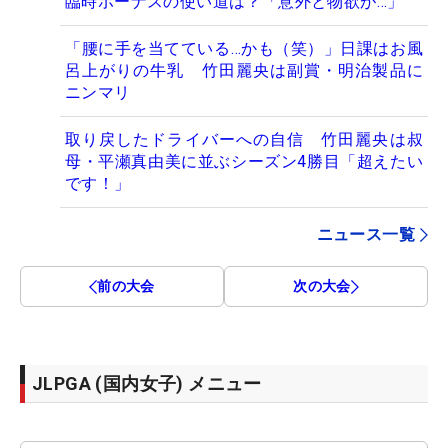
臨時ボーナスの使い道は？「意外と物欲が…」
「腰に手を当てている…かも（笑）」日課はお風
呂上がりの牛乳 竹田麗央は副賞・明治製品に
ニンマリ
取り戻したドライバーへの自信 竹田麗央は叔
母・平瀬真由美に並ぶシーズン4勝目「超えたい
です！」
ニュース一覧
前の大会
次の大会
JLPGA (国内女子) メニュー