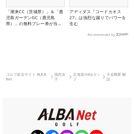
「潮来CC（茨城県）」＆「鹿
アディダス『コードカオス
児島ガーデンGC（鹿児島
27』は強烈な蹴りでパワーを
県）」の無料プレー券が当た
生む
る！！
Recommended by
ゴルフ総合サイト ALBA
国内女
北海道meijiカッ
大会概要 解
Net
子
プ
説