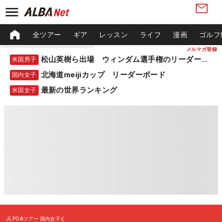
全ツアー
ギア
レッスン
ライフ
漫画
ゴルフ
メルマガ登録
松山英樹ら出場 ウィンダム選手権のリーダーボード
米国男子
北海道meijiカップ リーダーボード
国内女子
最新の世界ランキング
米国女子
JLPGAツアー
国内女子