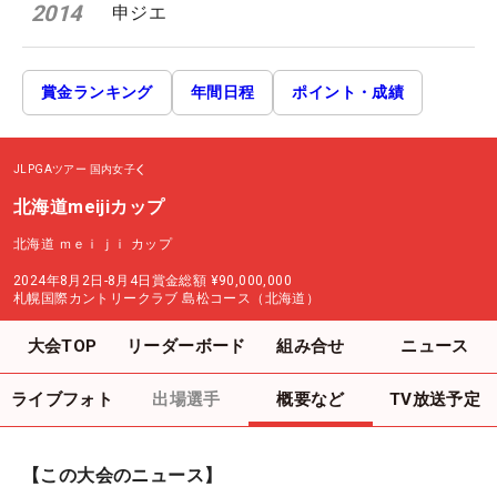
2014
申ジエ
賞金ランキング
年間日程
ポイント・成績
JLPGAツアー
国内女子
北海道meijiカップ
北海道 ｍｅｉｊｉ カップ
2024年8月2日-8月4日
賞金総額
¥90,000,000
札幌国際カントリークラブ 島松コース（北海道）
大会TOP
リーダーボード
組み合せ
ニュース
ライブフォト
出場選手
概要など
TV放送予定
【この大会のニュース】