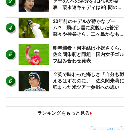
3
ァー3人への処分をJLPGAが発
表 栗永遼キャディは9年間の立
ち入り禁止
20年前のモデルが静かなブー
4
ム!? 飛ばし屋に変貌した菅沼
菜々や神谷そら、三ヶ島かなも使
う“名器”が人気な理由【ツアープ
ロたちの“飛ばしギア”】
昨年覇者・河本結は小祝さくら、
5
佐久間朱莉と同組 国内女子ゴル
フ組み合わせ発表
全英で味わった悔しさ「自分も戦
6
えるはずなのに」 佐久間朱莉に
強まった米ツアー参戦への思い
ランキングをもっと見る
ページ上部へ