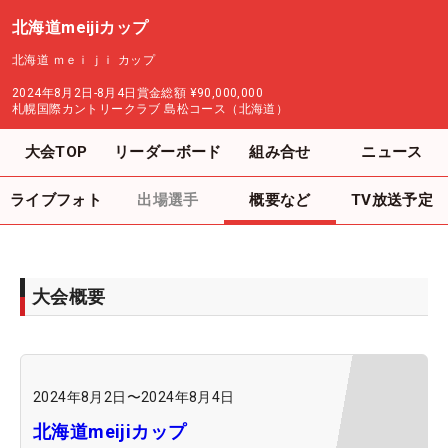
北海道meijiカップ
北海道 ｍｅｉｊｉ カップ
2024年8月2日-8月4日
賞金総額
¥90,000,000
札幌国際カントリークラブ 島松コース（北海道）
大会TOP
リーダーボード
組み合せ
ニュース
ライブフォト
出場選手
概要など
TV放送予定
大会概要
2024年8月2日
〜
2024年8月4日
北海道meijiカップ