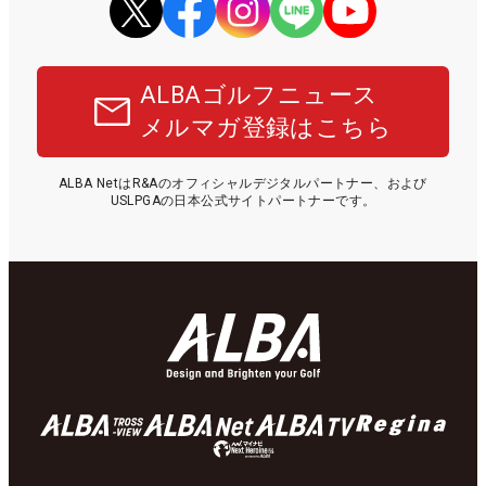
ALBAゴルフニュース
メルマガ登録はこちら
ALBA NetはR&Aのオフィシャルデジタルパートナー、および
USLPGAの日本公式サイトパートナーです。