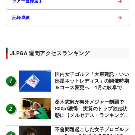
→
ツアー登録選手
→
記録成績
JLPGA 週間アクセスランキング
国内女子ゴルフ「大東建託・いい
1
部屋ネットレディス」の開催時期
＆コース変更へ 4月に岐阜で開
催
桑木志帆が海外メジャー制覇で
2
800pt獲得 実質のトップ独走状
態に【メルセデス・ランキング番
外編】
不倫問題起こした女子プロゴルフ