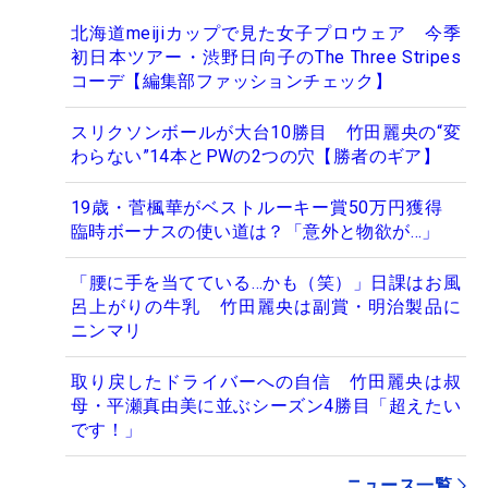
北海道meijiカップで見た女子プロウェア 今季
初日本ツアー・渋野日向子のThe Three Stripes
コーデ【編集部ファッションチェック】
スリクソンボールが大台10勝目 竹田麗央の“変
わらない”14本とPWの2つの穴【勝者のギア】
19歳・菅楓華がベストルーキー賞50万円獲得
臨時ボーナスの使い道は？「意外と物欲が…」
「腰に手を当てている…かも（笑）」日課はお風
呂上がりの牛乳 竹田麗央は副賞・明治製品に
ニンマリ
取り戻したドライバーへの自信 竹田麗央は叔
母・平瀬真由美に並ぶシーズン4勝目「超えたい
です！」
ニュース一覧